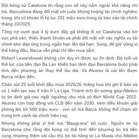
Đội bóng xứ Catalonia tin rằng con số này nằm ngoài khả năng chi
trả. Barccelona đang đối mặt với cuộc khủng hoảng tài chính nghiêm
trọng, khi có khoản lỗ kỷ lục 231 triệu euro trong kỳ báo cáo tài chính
tháng 10/2025.
Tổng nợ vượt quá 4 tỷ euro đẩy gã khổng lồ xứ Catalonia vào bờ
vực phá sản, thiếu thanh khoản và phải đối mặt với các nghĩa vụ tài
chính khó đáp ứng trong ngắn hạn lẫn dài hạn. Song, để giữ vững vị
thế hàng đầu, Barca vẫn phải chi tiền mua sắm.
Robert Lewandowski không còn duy trì được sự ổn định. Độ tuổi và
thể lực của tiền đạo Ba Lan khiến ban lãnh đạo Barcelona buộc phải
tính đến phương án thay thế lâu dài. Và Alvarez là cái tên được
Barca nhắm đến.
Chân sút 25 tuổi khởi đầu mùa 2025/26 thăng hoa khi ghi 6 bàn và
có 1 kiến tạo sau 9 trận ở La Liga. Thành tích ấn tượng giúp Atletico
tự tin định giá cao ngất ngưởng cho nhà vô địch World Cup 2022.
Alvarez còn hợp đồng với CLB đến năm 2030, kèm điều khoản giải
phóng lên tới 500 triệu euro - con số mà Barca không thể chạm tới
trong tình cảnh tài chính hiện nay.
Nhưng không phải vì thế mà “Blaugrana” bỏ cuộc. Nguồn tin từ
Barcelona cho rằng đội bóng có thể tính đến phương án trả tiền
cùng nhượng thêm vài cầu thủ trẻ tài năng từ La Masia cho Atletico