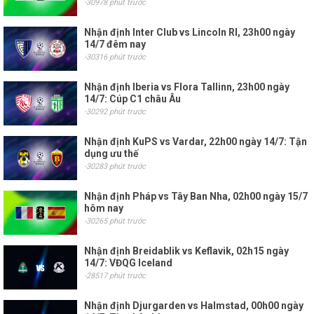
-30978 phút trước
Nhận định Inter Club vs Lincoln RI, 23h00 ngày
14/7 đêm nay
-30316 phút trước
Nhận định Iberia vs Flora Tallinn, 23h00 ngày
14/7: Cúp C1 châu Âu
-30292 phút trước
Nhận định KuPS vs Vardar, 22h00 ngày 14/7: Tận
dụng ưu thế
-30283 phút trước
Nhận định Pháp vs Tây Ban Nha, 02h00 ngày 15/7
hôm nay
-30265 phút trước
Nhận định Breidablik vs Keflavik, 02h15 ngày
14/7: VĐQG Iceland
-28517 phút trước
Nhận định Djurgarden vs Halmstad, 00h00 ngày