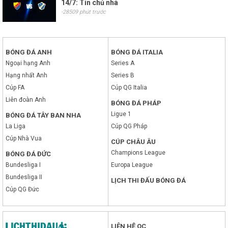
14/7: Tin chủ nhà
-28509 phút trước
BÓNG ĐÁ ANH
BÓNG ĐÁ ITALIA
Ngoại hạng Anh
Series A
Hạng nhất Anh
Series B
Cúp FA
Cúp QG Italia
Liên đoàn Anh
BÓNG ĐÁ PHÁP
Ligue 1
BÓNG ĐÁ TÂY BAN NHA
La Liga
Cúp QG Pháp
Cúp Nhà Vua
CÚP CHÂU ÂU
Champions League
BÓNG ĐÁ ĐỨC
Bundesliga I
Europa League
Bundesliga II
LỊCH THI ĐẤU BÓNG ĐÁ
Cúp QG Đức
LIÊN HỆ QC