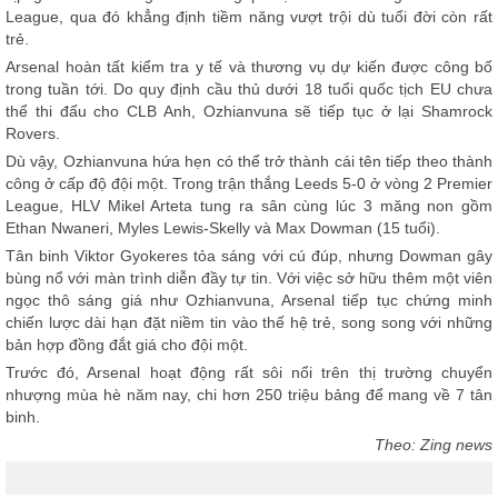
League, qua đó khẳng định tiềm năng vượt trội dù tuổi đời còn rất
trẻ.
Arsenal hoàn tất kiểm tra y tế và thương vụ dự kiến được công bố
trong tuần tới. Do quy định cầu thủ dưới 18 tuổi quốc tịch EU chưa
thể thi đấu cho CLB Anh, Ozhianvuna sẽ tiếp tục ở lại Shamrock
Rovers.
Dù vậy, Ozhianvuna hứa hẹn có thể trở thành cái tên tiếp theo thành
công ở cấp độ đội một. Trong trận thắng Leeds 5-0 ở vòng 2 Premier
League, HLV Mikel Arteta tung ra sân cùng lúc 3 măng non gồm
Ethan Nwaneri, Myles Lewis-Skelly và Max Dowman (15 tuổi).
Tân binh Viktor Gyokeres tỏa sáng với cú đúp, nhưng Dowman gây
bùng nổ với màn trình diễn đầy tự tin. Với việc sở hữu thêm một viên
ngọc thô sáng giá như Ozhianvuna, Arsenal tiếp tục chứng minh
chiến lược dài hạn đặt niềm tin vào thế hệ trẻ, song song với những
bản hợp đồng đắt giá cho đội một.
Trước đó, Arsenal hoạt động rất sôi nổi trên thị trường chuyển
nhượng mùa hè năm nay, chi hơn 250 triệu bảng để mang về 7 tân
binh.
Theo: Zing news