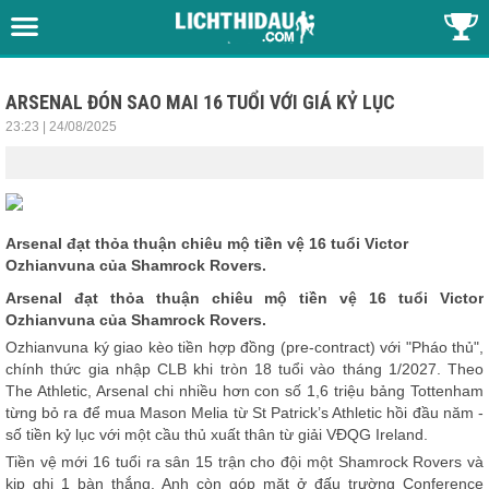
ARSENAL ĐÓN SAO MAI 16 TUỔI VỚI GIÁ KỶ LỤC
23:23 | 24/08/2025
Arsenal đạt thỏa thuận chiêu mộ tiền vệ 16 tuổi Victor
Ozhianvuna của Shamrock Rovers.
Arsenal đạt thỏa thuận chiêu mộ tiền vệ 16 tuổi Victor
Ozhianvuna của Shamrock Rovers.
Ozhianvuna ký giao kèo tiền hợp đồng (pre-contract) với "Pháo thủ",
chính thức gia nhập CLB khi tròn 18 tuổi vào tháng 1/2027. Theo
The Athletic, Arsenal chi nhiều hơn con số 1,6 triệu bảng Tottenham
từng bỏ ra để mua Mason Melia từ St Patrick’s Athletic hồi đầu năm -
số tiền kỷ lục với một cầu thủ xuất thân từ giải VĐQG Ireland.
Tiền vệ mới 16 tuổi ra sân 15 trận cho đội một Shamrock Rovers và
kịp ghi 1 bàn thắng. Anh còn góp mặt ở đấu trường Conference