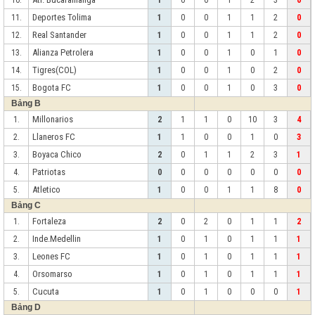
10.
1
0
0
1
2
3
0
Deportes Tolima
11.
1
0
0
1
1
2
0
Real Santander
12.
1
0
0
1
1
2
0
Alianza Petrolera
13.
1
0
0
1
0
1
0
Tigres(COL)
14.
1
0
0
1
0
2
0
Bogota FC
15.
1
0
0
1
0
3
0
Bảng B
Millonarios
1.
2
1
1
0
10
3
4
Llaneros FC
2.
1
1
0
0
1
0
3
Boyaca Chico
3.
2
0
1
1
2
3
1
Patriotas
4.
0
0
0
0
0
0
0
Atletico
5.
1
0
0
1
1
8
0
Bảng C
Fortaleza
1.
2
0
2
0
1
1
2
Inde.Medellin
2.
1
0
1
0
1
1
1
Leones FC
3.
1
0
1
0
1
1
1
Orsomarso
4.
1
0
1
0
1
1
1
Cucuta
5.
1
0
1
0
0
0
1
Bảng D