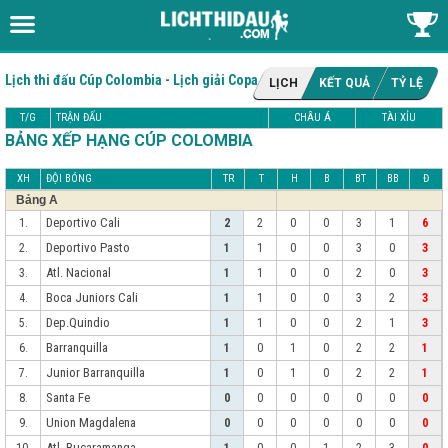
Lịch thi đấu Cúp Colombia - Lịch giải Copa Colombia
LỊCH
KẾT QUẢ
TỶ LỆ
T/G
TRẬN ĐẤU
CHÂU Á
TÀI XỈU
BẢNG XẾP HẠNG CÚP COLOMBIA
XH
ĐỘI BÓNG
TR
T
H
B
BT
BB
Đ
Bảng A
Deportivo Cali
1.
2
2
0
0
3
1
6
Deportivo Pasto
2.
1
1
0
0
3
0
3
Atl. Nacional
3.
1
1
0
0
2
0
3
Boca Juniors Cali
4.
1
1
0
0
3
2
3
Dep.Quindio
5.
1
1
0
0
2
1
3
Barranquilla
6.
1
0
1
0
2
2
1
Junior Barranquilla
7.
1
0
1
0
2
2
1
Santa Fe
8.
0
0
0
0
0
0
0
Union Magdalena
9.
0
0
0
0
0
0
0
Atl. Bucaramanga