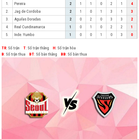
Pereira
1.
2
1
1
0
2
1
4
Jag de Cordoba
2.
2
1
0
1
3
1
3
Aguilas Doradas
3.
2
0
2
0
3
3
2
Real Cundinamarca
4.
1
0
1
0
2
2
1
Inde. Yumbo
5.
1
0
0
1
0
3
0
TR
: Số trận
T
: Số trận thắng
H
: Số trận hòa
B
: Số trận thua
BT
: Số bàn thắng
BB
: Số bàn thua