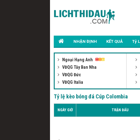
NHẬN ĐỊNH
KẾT QUẢ
Tỷ 
Ngoại Hạng Anh
VĐQG Tây Ban Nha
VĐQG Đức
VĐQG Italia
Tỷ lệ kèo bóng đá Cúp Colombia
NGÀY GIỜ
TRẬN ĐẤU