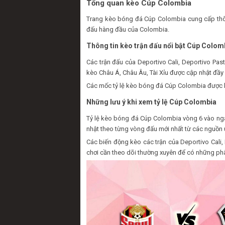
Tổng quan kèo Cúp Colombia
Trang kèo bóng đá Cúp Colombia cung cấp th
đấu hàng đầu của Colombia.
Thông tin kèo trận đấu nổi bật Cúp Colom
Các trận đấu của Deportivo Cali, Deportivo Pas
kèo Châu Á, Châu Âu, Tài Xỉu được cập nhật đầy đ
Các mốc tỷ lệ kèo bóng đá Cúp Colombia được li
Những lưu ý khi xem tỷ lệ Cúp Colombia
Tỷ lệ kèo bóng đá Cúp Colombia vòng 6 vào ngày 
nhật theo từng vòng đấu mới nhất từ các nguồn u
Các biến động kèo các trận của Deportivo Cali, D
chơi cần theo dõi thường xuyên để có những phân