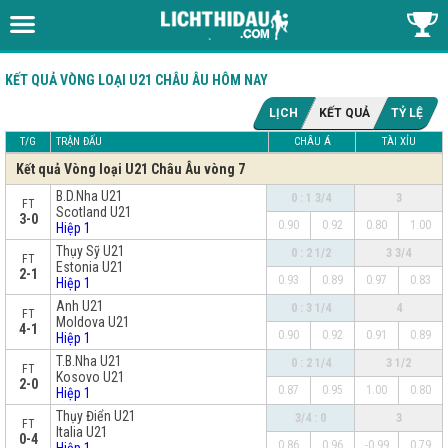
KẾT QUẢ VÒNG LOẠI U21 CHÂU ÂU HÔM NAY
LỊCH
KẾT QUẢ
TỶ LỆ
T/G
TRẬN ĐẤU
CHÂU Á
TÀI XỈU
Kết quả Vòng loại U21 Châu Âu vòng 7
B.D.Nha U21
0 : 1 3/4
3
FT
Scotland U21
3-0
0.90
0.92
0.80
1.00
Hiệp 1
Thụy Sỹ U21
0 : 2 1/2
3 3/4
FT
Estonia U21
2-1
0.93
0.89
0.97
0.83
Hiệp 1
Anh U21
0 : 3 1/4
4
FT
Moldova U21
4-1
0.90
0.92
0.91
0.89
Hiệp 1
T.B.Nha U21
0 : 2 1/4
3 1/2
FT
Kosovo U21
2-0
0.87
0.95
1.00
0.80
Hiệp 1
Thụy Điển U21
3/4 : 0
3
FT
Italia U21
0-4
0.86
0.96
-0.99
0.79