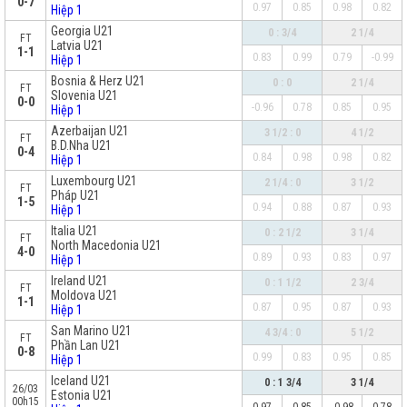
0-7
0.97
0.85
0.98
0.82
Hiệp 1
Georgia U21
0 : 3/4
2 1/4
FT
Latvia U21
1-1
0.83
0.99
0.79
-0.99
Hiệp 1
Bosnia & Herz U21
0 : 0
2 1/4
FT
Slovenia U21
0-0
-0.96
0.78
0.85
0.95
Hiệp 1
Azerbaijan U21
3 1/2 : 0
4 1/2
FT
B.D.Nha U21
0-4
0.84
0.98
0.98
0.82
Hiệp 1
Luxembourg U21
2 1/4 : 0
3 1/2
FT
Pháp U21
1-5
0.94
0.88
0.87
0.93
Hiệp 1
Italia U21
0 : 2 1/2
3 1/4
FT
North Macedonia U21
4-0
0.89
0.93
0.83
0.97
Hiệp 1
Ireland U21
0 : 1 1/2
2 3/4
FT
Moldova U21
1-1
0.87
0.95
0.87
0.93
Hiệp 1
San Marino U21
4 3/4 : 0
5 1/2
FT
Phần Lan U21
0-8
0.99
0.83
0.95
0.85
Hiệp 1
Iceland U21
0 : 1 3/4
3 1/4
26/03
Estonia U21
00h15