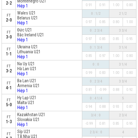
Montenegro U21
2-2
0.91
0.91
1.00
0.80
Hiệp 1
Wales U21
0 : 1/2
2 1/2
FT
Belarus U21
2-0
0.97
0.85
0.80
1.00
Hiệp 1
Đức U21
0 : 2 3/4
3 3/4
FT
Bắc Ireland U21
3-0
0.97
0.85
0.85
0.95
Hiệp 1
Ukraina U21
0 : 1 3/4
3 1/4
FT
Lithuania U21
1-1
0.85
0.97
1.00
0.80
Hiệp 1
Na Uy U21
0 : 0
3 1/4
FT
Hà Lan U21
3-2
0.99
0.83
1.00
0.80
Hiệp 1
Ba Lan U21
0 : 2 3/4
3 3/4
FT
Armenia U21
4-1
0.81
-0.99
0.88
0.92
Hiệp 1
Hy Lạp U21
0 : 4 1/4
5
FT
Malta U21
5-0
0.94
0.88
0.93
0.87
Hiệp 1
Kazakhstan U21
3/4 : 0
2 3/4
FT
Slovakia U21
1-3
-0.99
0.81
0.85
0.95
Hiệp 1
Síp U21
2 3/4 : 0
4
FT
T.B.Nha U21