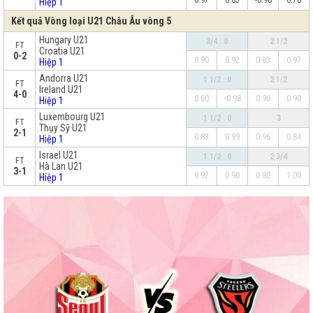
0.97
0.85
-0.98
0.78
Hiệp 1
Kết quả Vòng loại U21 Châu Âu vòng 5
Hungary U21
3/4 : 0
2 1/2
FT
Croatia U21
0-2
0.90
0.92
0.83
0.97
Hiệp 1
Andorra U21
1 1/2 : 0
2 1/2
FT
Ireland U21
4-0
0.80
-0.98
0.90
0.90
Hiệp 1
Luxembourg U21
1 1/2 : 0
3
FT
Thụy Sỹ U21
2-1
0.83
0.99
0.96
0.84
Hiệp 1
Israel U21
1 1/2 : 0
2 3/4
FT
Hà Lan U21
3-1
0.92
0.90
0.80
1.00
Hiệp 1