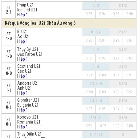
Pháp U21
0 : 2
3 1/2
FT
Iceland U21
2-1
0.88
0.94
0.82
0.98
Hiệp 1
Kết quả Vòng loại U21 Châu Âu vòng 6
Bỉ U21
0 : 3/4
2 1/2
FT
Áo U21
1-0
0.98
0.84
0.93
0.87
Hiệp 1
x
Thụy Sỹ U21
0 : 2
3 1/2
FT
Đảo Faroe U21
1-0
0.85
0.97
0.93
0.87
Hiệp 1
Scotland U21
0 : 0
2 1/2
FT
Séc U21
0-0
0.93
0.89
0.89
0.91
Hiệp 1
Andorra U21
2 3/4 : 0
3 3/4
FT
Anh U21
1-1
-0.98
0.80
0.88
0.92
Hiệp 1
Gibraltar U21
2 3/4 : 0
3 3/4
FT
Bulgaria U21
0-1
0.87
0.95
0.94
0.86
Hiệp 1
Kosovo U21
1/4 : 0
2 1/4
FT
Romania U21
0-1
0.79
-0.97
1.00
0.80
Hiệp 1
Thụy Điển U21
0 : 1 1/4
3
FT