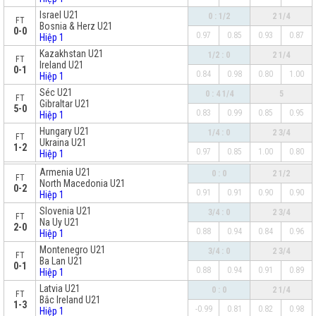
Israel U21
0 : 1/2
2 1/4
FT
Bosnia & Herz U21
0-0
0.97
0.85
0.93
0.87
Hiệp 1
Kazakhstan U21
1/2 : 0
2 1/4
FT
Ireland U21
0-1
0.84
0.98
0.80
1.00
Hiệp 1
Séc U21
0 : 4 1/4
5
FT
Gibraltar U21
5-0
0.83
0.99
0.85
0.95
Hiệp 1
Hungary U21
1/4 : 0
2 3/4
FT
Ukraina U21
1-2
0.97
0.85
1.00
0.80
Hiệp 1
x
Armenia U21
0 : 0
2 1/2
FT
North Macedonia U21
0-2
0.91
0.91
0.90
0.90
Hiệp 1
Slovenia U21
3/4 : 0
2 3/4
FT
Na Uy U21
2-0
0.88
0.94
0.84
0.96
Hiệp 1
Montenegro U21
3/4 : 0
2 3/4
FT
Ba Lan U21
0-1
0.88
0.94
0.91
0.89
Hiệp 1
Latvia U21
0 : 0
2 1/4
FT
Bắc Ireland U21
1-3
-0.99
0.81
0.82
0.98
Hiệp 1