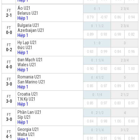
Hiệp 1
x
Áo U21
0 : 1
2 3/4
FT
Belarus U21
2-1
0.79
-0.97
0.86
0.94
Hiệp 1
Bulgaria U21
0 : 1 1/2
2 3/4
FT
Azerbaijan U21
0-0
0.89
0.93
0.98
0.82
Hiệp 1
Hy Lạp U21
1 : 0
3
FT
Đức U21
0-2
0.83
0.99
0.84
0.96
Hiệp 1
Đan Mạch U21
0 : 1 1/4
2 3/4
FT
Wales U21
4-0
0.90
0.92
0.80
1.00
Hiệp 1
Romania U21
0 : 4 1/2
5
FT
San Marino U21
3-0
0.85
0.97
0.89
0.91
Hiệp 1
Croatia U21
0 : 1/4
2 1/2
FT
T.N.Kỳ U21
3-0
0.85
0.97
0.83
0.97
Hiệp 1
x
Phần Lan U21
0 : 2 1/2
4
FT
Síp U21
3-0
0.84
0.98
1.00
0.80
Hiệp 1
Georgia U21
0 : 2 1/4
3 1/2
FT
Malta U21
4-1
0.91
0.91
0.96
0.84
Hiệp 1