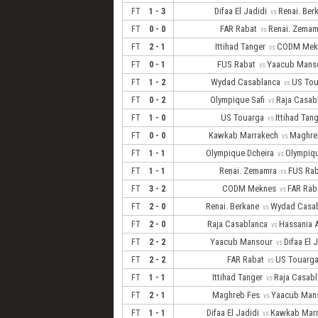
Difaa El Jadidi
Renai. Be
FT
1 - 3
vs
FAR Rabat
Renai. Zema
FT
0 - 0
vs
Ittihad Tanger
CODM Me
FT
2 - 1
vs
FUS Rabat
Yaacub Man
FT
0 - 1
vs
Wydad Casablanca
US To
FT
1 - 2
vs
Olympique Safi
Raja Casa
FT
0 - 2
vs
US Touarga
Ittihad Tan
FT
1 - 0
vs
Kawkab Marrakech
Maghre
FT
0 - 0
vs
Olympique Dcheira
Olympiq
FT
1 - 1
vs
Renai. Zemamra
FUS Ra
FT
1 - 1
vs
CODM Meknes
FAR Ra
FT
3 - 2
vs
Renai. Berkane
Wydad Casa
FT
2 - 0
vs
Raja Casablanca
Hassania 
FT
2 - 0
vs
Yaacub Mansour
Difaa El 
FT
2 - 2
vs
FAR Rabat
US Touar
FT
2 - 2
vs
Ittihad Tanger
Raja Casab
FT
1 - 1
vs
Maghreb Fes
Yaacub Ma
FT
2 - 1
vs
Difaa El Jadidi
Kawkab Mar
FT
1 - 1
vs