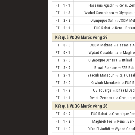
Hassania Agadir
Renai. Z
FT
1 - 1
vs
Wydad Casablanca
Olympique
FT
1 - 3
vs
Olympique Safi
CODM Me
FT
2 - 2
vs
FUS Rabat
Renai. Berk
FT
2 - 1
vs
Kết quả VĐQG Marốc vòng 29
CODM Meknes
Hassania 
FT
0 - 0
vs
Wydad Casablanca
Maghre
FT
0 - 1
vs
Olympique Dcheira
Ittihad
FT
2 - 0
vs
Renai. Berkane
FAR Ra
FT
2 - 2
vs
Yaacub Mansour
Raja Cas
FT
2 - 1
vs
Kawkab Marrakech
FUS R
FT
2 - 0
vs
US Touarga
Difaa El Ja
FT
1 - 2
vs
Renai. Zemamra
Olympique
FT
1 - 1
vs
Kết quả VĐQG Marốc vòng 28
FUS Rabat
Olympique Dc
FT
0 - 2
vs
Maghreb Fes
Renai. Ber
FT
1 - 2
vs
Difaa El Jadidi
Wydad Casa
FT
1 - 0
vs