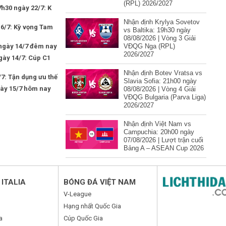
(RPL) 2026/2027
h30 ngày 22/7: K
Nhận định Krylya Sovetov
16/7: Kỳ vọng Tam
vs Baltika: 19h30 ngày
08/08/2026 | Vòng 3 Giải
 ngày 14/7 đêm nay
VĐQG Nga (RPL)
2026/2027
ngày 14/7: Cúp C1
Nhận định Botev Vratsa vs
7: Tận dụng ưu thế
Slavia Sofia: 21h00 ngày
gày 15/7 hôm nay
08/08/2026 | Vòng 4 Giải
VĐQG Bulgaria (Parva Liga)
2026/2027
Nhận định Việt Nam vs
Campuchia: 20h00 ngày
07/08/2026 | Lượt trận cuối
Bảng A – ASEAN Cup 2026
ITALIA
BÓNG ĐÁ VIỆT NAM
V-League
Hạng nhất Quốc Gia
a
Cúp Quốc Gia