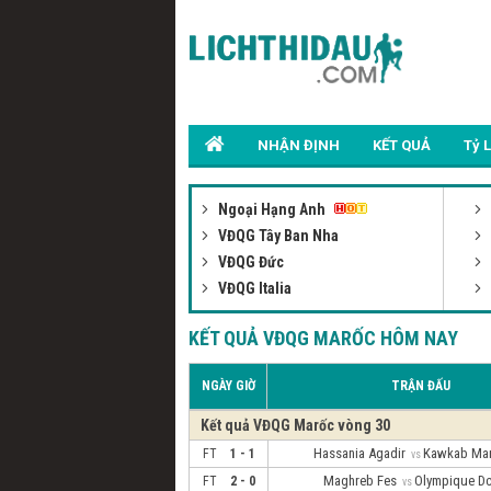
NHẬN ĐỊNH
KẾT QUẢ
Tỷ 
Ngoại Hạng Anh
VĐQG Tây Ban Nha
VĐQG Đức
VĐQG Italia
KẾT QUẢ VĐQG MARỐC HÔM NAY
NGÀY GIỜ
TRẬN ĐẤU
Kết quả VĐQG Marốc vòng 30
Hassania Agadir
Kawkab Ma
FT
1 - 1
vs
Maghreb Fes
Olympique D
FT
2 - 0
vs