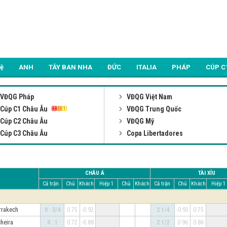
Lệ
ANH
TÂY BAN NHA
ĐỨC
ITALIA
PHÁP
CÚP C
VĐQG Pháp
VĐQG Việt Nam
Cúp C1 Châu Âu
VĐQG Trung Quốc
Cúp C2 Châu Âu
VĐQG Mỹ
Cúp C3 Châu Âu
Copa Libertadores
CHÂU Á
TÀI XỈU
Cả trận
Chủ
Khách
Hiệp 1
Chủ
Khách
Cả trận
Chủ
Khách
Hiệp 1
rrakech
0 : 3/4
0.75
-0.92
2 1/4
-0.93
0.75
cheira
0 : 1
0.72
-0.88
2 1/2
0.96
0.86