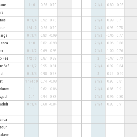
rkane
1 : 0
-0.86
0.70
2 1/4
0.80
-0.98
mra
knes
0 : 1/4
0.92
0.78
2 1/4
0.99
0.71
sour
1/4 : 0
-0.86
0.70
2 1/4
0.95
0.75
uarga
0 : 1/4
0.83
-0.99
2 1/2
-0.95
0.77
blanca
1 : 0
0.82
-0.98
2 1/4
0.96
0.86
ger
0 : 1/2
0.69
-0.93
2 1/4
1.00
0.76
b Fes
1/2 : 0
0.87
0.89
2
-0.97
0.73
ue Safi
0 : 1/2
0.95
0.81
2 1/4
0.92
0.84
bat
0 : 3/4
0.98
0.78
2
0.75
-0.99
bat
1 1/4 : 0
0.74
-0.98
2 1/2
0.95
0.81
blanca
0 : 1
0.62
-0.86
2 1/4
0.85
0.91
Agadir
0 : 1
0.94
0.82
2 1/2
0.96
0.80
Jadidi
0 : 1/4
0.60
-0.84
2 1/4
0.85
0.91
ga
lanca
nsour
rakech