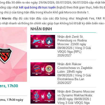
òng đấu 30 diễn ra vào ngày: 29/06/2026, 03/07/2026, 06/07/2026 cập nhật liê
thống cập nhật
kết quả bóng đá trực tuyến
(kqbd) theo thời gian thực, hiển thị 
ng chú ý của từng trận đấu trong khuôn khổ giải Morocco Botola 1.
G Marốc
đầy đủ các trận đấu của các đội bóng như: Maghreb Fes, FAR Ra
 nhật nhanh và thông tin chính xác giúp bạn không bỏ lỡ bất kỳ diễn biến nào c
NHẬN ĐỊNH
Nhận định Zenit St.
Petersburg vs Rodina
Moscow: 21h00 ngày
09/08/2026 | Vòng 3 Giải
VĐQG Nga (RPL)
2026/2027
Nhận định Rakow
Czestochowa vs Zaglebie
Lubin: 19h45 ngày
09/08/2026 | Vòng 3 Giải
Ekstraklasa Ba Lan
2026/2027
ers, 17h30
Nhận định Dinamo Moscow
vs Dynamo Makhachkala:
18h30 ngày 09/08/2026 |
gmu, 17h30 ngày
Vòng 3 Giải VĐQG Nga