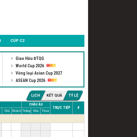
1
CÚP C2
Giao Hữu ĐTQG
World Cup 2026
Vòng loại Asian Cup 2027
ASEAN Cup 2026
LỊCH
KẾT QUẢ
TỶ LỆ
CHÂU ÂU
TRỰC TIẾP
#
Chủ
Khách
Thắng
Hòa
Thua