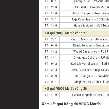
Olympique Safi
Yaacub Ma
FT
0 - 1
vs
FAR Rabat
Kawkab Marra
FT
2 - 0
vs
Ittihad Tanger
Renai. Ze
FT
1 - 0
vs
Raja Casablanca
CODM M
FT
2 - 1
vs
Hassania Agadir
US Tou
FT
1 - 0
vs
Kết quả VĐQG Marốc vòng 27
Yaacub Mansour
Hassania
FT
2 - 1
vs
Renai. Berkane
Olympique
FT
0 - 0
vs
Wydad Casablanca
FUS R
FT
1 - 2
vs
Olympique Dcheira
FAR R
FT
1 - 1
vs
Kawkab Marrakech
Ittihad
FT
0 - 2
vs
Renai. Zemamra
Raja Casa
FT
3 - 4
vs
US Touarga
CODM Mek
FT
2 - 0
vs
Maghreb Fes
Difaa El Ja
FT
2 - 1
vs
Kết quả VĐQG Marốc vòng 26
Hassania Agadir
Renai. B
FT
1 - 0
vs
Xem kết quả bóng đá VĐQG Marốc