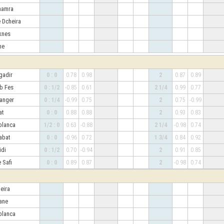
emamra
 Dcheira
knes
ane
Agadir
0 : 0
0.78
0.98
2
0.87
0.89
b Fes
0 : 1/2
-0.85
0.61
2 1/4
0.99
0.77
 Tanger
0 : 1/4
-0.99
0.75
2
0.75
-0.99
bat
0 : 0
0.88
0.88
2
0.93
0.83
ablanca
1/2 : 0
0.63
-0.88
2 1/4
-0.98
0.74
abat
0 : 0
-0.96
0.72
1 3/4
0.84
0.92
didi
0 : 1/2
0.70
-0.94
2
0.91
0.85
 Safi
0 : 0
0.89
0.87
2
-0.98
0.74
heira
kane
blanca