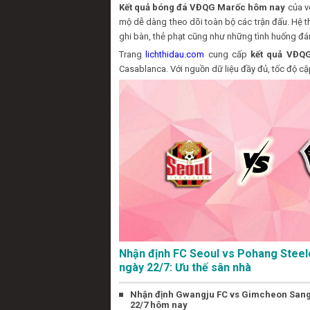
Kết quả bóng đá VĐQG Marốc hôm nay
của v
mộ dễ dàng theo dõi toàn bộ các trận đấu. Hệ 
ghi bàn, thẻ phạt cũng như những tình huống đá
Trang
lichthidau.com
cung cấp
kết quả VĐQ
Casablanca. Với nguồn dữ liệu đầy đủ, tốc độ cập
Nhận định FC Seoul vs Pohang Steel
ngày 22/7: Ưu thế sân nhà
Nhận định Gwangju FC vs Gimcheon San
22/7 hôm nay