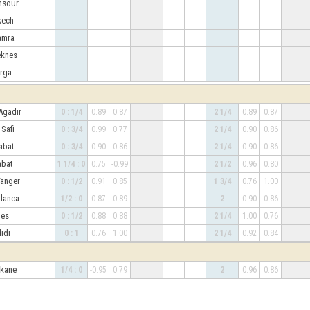
nsour
kech
mamra
eknes
arga
 Agadir
0 : 1/4
0.89
0.87
2 1/4
0.89
0.87
 Safi
0 : 3/4
0.99
0.77
2 1/4
0.90
0.86
abat
0 : 3/4
0.90
0.86
2 1/4
0.90
0.86
abat
1 1/4 : 0
0.75
-0.99
2 1/2
0.96
0.80
 Tanger
0 : 1/2
0.91
0.85
1 3/4
0.76
1.00
blanca
1/2 : 0
0.87
0.89
2
0.90
0.86
nes
0 : 1/2
0.88
0.88
2 1/4
1.00
0.76
didi
0 : 1
0.76
1.00
2 1/4
0.92
0.84
erkane
1/4 : 0
-0.95
0.79
2
0.96
0.86