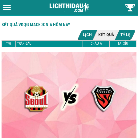
KẾT QUẢ VĐQG MACEDONIA HÔM NAY
LỊCH
KẾT QUẢ
TỶ LỆ
T/G
TRẬN ĐẤU
CHÂU Á
TÀI XỈU