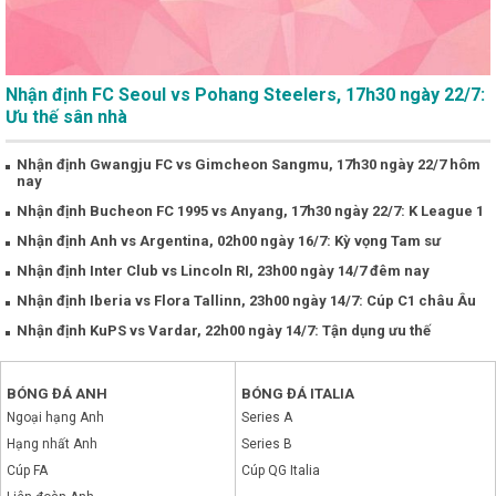
Nhận định FC Seoul vs Pohang Steelers, 17h30 ngày 22/7:
Ưu thế sân nhà
Nhận định Gwangju FC vs Gimcheon Sangmu, 17h30 ngày 22/7 hôm
nay
Nhận định Bucheon FC 1995 vs Anyang, 17h30 ngày 22/7: K League 1
Nhận định Anh vs Argentina, 02h00 ngày 16/7: Kỳ vọng Tam sư
Nhận định Inter Club vs Lincoln RI, 23h00 ngày 14/7 đêm nay
Nhận định Iberia vs Flora Tallinn, 23h00 ngày 14/7: Cúp C1 châu Âu
Nhận định KuPS vs Vardar, 22h00 ngày 14/7: Tận dụng ưu thế
BÓNG ĐÁ ANH
BÓNG ĐÁ ITALIA
Ngoại hạng Anh
Series A
Hạng nhất Anh
Series B
Cúp FA
Cúp QG Italia