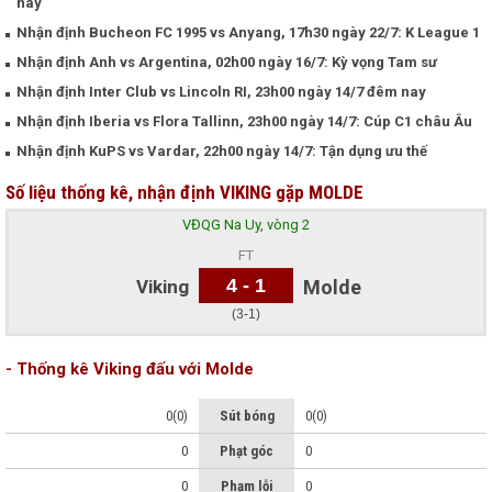
nay
Nhận định Bucheon FC 1995 vs Anyang, 17h30 ngày 22/7: K League 1
Nhận định Anh vs Argentina, 02h00 ngày 16/7: Kỳ vọng Tam sư
Nhận định Inter Club vs Lincoln RI, 23h00 ngày 14/7 đêm nay
Nhận định Iberia vs Flora Tallinn, 23h00 ngày 14/7: Cúp C1 châu Âu
Nhận định KuPS vs Vardar, 22h00 ngày 14/7: Tận dụng ưu thế
Số liệu thống kê, nhận định VIKING gặp MOLDE
VĐQG Na Uy, vòng 2
FT
4 - 1
Viking
Molde
(3-1)
- Thống kê Viking đấu với Molde
0(0)
Sút bóng
0(0)
0
Phạt góc
0
0
Phạm lỗi
0