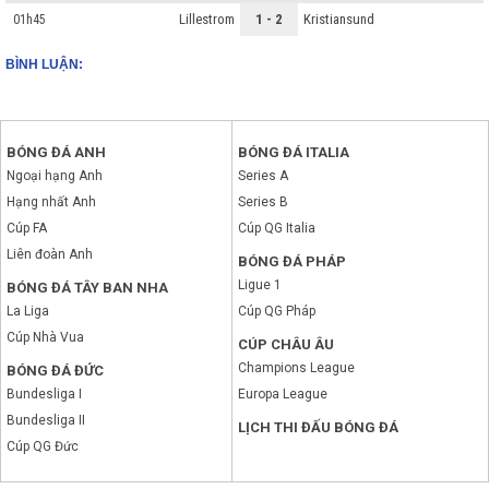
Lillestrom
1 - 2
Kristiansund
01h45
BÌNH LUẬN:
BÓNG ĐÁ ANH
BÓNG ĐÁ ITALIA
Ngoại hạng Anh
Series A
Hạng nhất Anh
Series B
Cúp FA
Cúp QG Italia
Liên đoàn Anh
BÓNG ĐÁ PHÁP
Ligue 1
BÓNG ĐÁ TÂY BAN NHA
La Liga
Cúp QG Pháp
Cúp Nhà Vua
CÚP CHÂU ÂU
Champions League
BÓNG ĐÁ ĐỨC
Bundesliga I
Europa League
Bundesliga II
LỊCH THI ĐẤU BÓNG ĐÁ
Cúp QG Đức