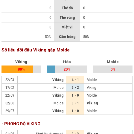
0
Thẻ đỏ
0
0
Thẻ vàng
0
0
Việt vị
0
50%
Cầm bóng
50%
Số liệu đối đầu Viking gặp Molde
Viking
Hòa
Molde
80%
20%
0%
22/03
Viking
4 - 1
Molde
17/02
Molde
2 - 2
Viking
22/09
Viking
1 - 0
Molde
02/06
Molde
0 - 1
Viking
29/07
Viking
1 - 0
Molde
- PHONG ĐỘ VIKING
01/08
Start Kristiansand
0 - 3
Viking