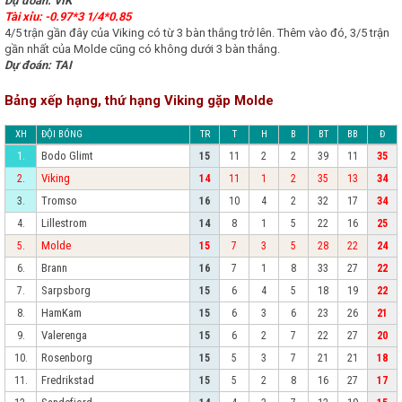
Dự đoán: VIK
Tài xỉu: -0.97*3 1/4*0.85
4/5 trận gần đây của Viking có từ 3 bàn thắng trở lên. Thêm vào đó, 3/5 trận
gần nhất của Molde cũng có không dưới 3 bàn thắng.
Dự đoán: TAI
Bảng xếp hạng, thứ hạng Viking gặp Molde
XH
ĐỘI BÓNG
TR
T
H
B
BT
BB
Đ
Bodo Glimt
1.
15
11
2
2
39
11
35
Viking
2.
14
11
1
2
35
13
34
Tromso
3.
16
10
4
2
32
17
34
Lillestrom
4.
14
8
1
5
22
16
25
Molde
5.
15
7
3
5
28
22
24
Brann
6.
16
7
1
8
33
27
22
Sarpsborg
7.
15
6
4
5
18
19
22
HamKam
8.
15
6
3
6
23
26
21
Valerenga
9.
15
6
2
7
22
27
20
Rosenborg
10.
15
5
3
7
21
21
18
Fredrikstad
11.
15
5
2
8
16
27
17