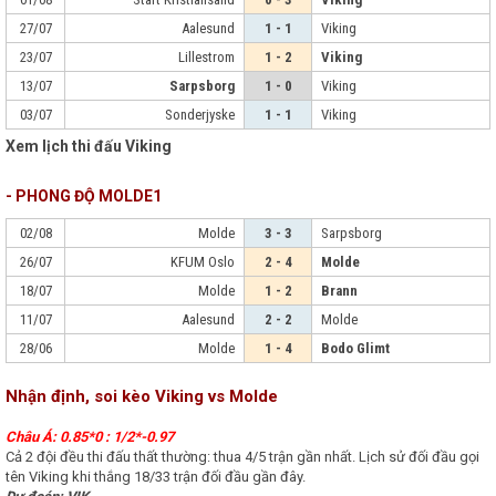
27/07
Aalesund
1 - 1
Viking
23/07
Lillestrom
1 - 2
Viking
13/07
Sarpsborg
1 - 0
Viking
03/07
Sonderjyske
1 - 1
Viking
Xem lịch thi đấu Viking
- PHONG ĐỘ MOLDE1
02/08
Molde
3 - 3
Sarpsborg
26/07
KFUM Oslo
2 - 4
Molde
18/07
Molde
1 - 2
Brann
11/07
Aalesund
2 - 2
Molde
28/06
Molde
1 - 4
Bodo Glimt
Nhận định, soi kèo Viking vs Molde
Châu Á: 0.85*0 : 1/2*-0.97
Cả 2 đội đều thi đấu thất thường: thua 4/5 trận gần nhất. Lịch sử đối đầu gọi
tên Viking khi thắng 18/33 trận đối đầu gần đây.