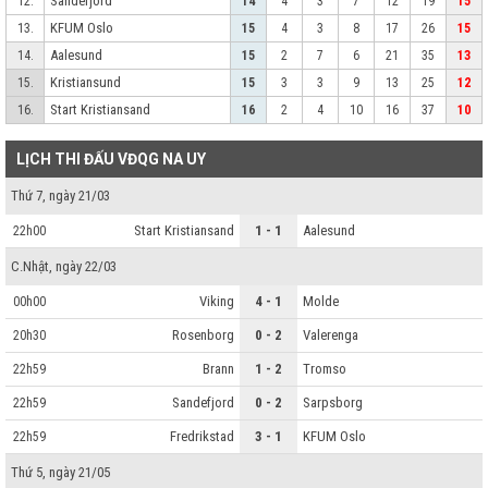
Sandefjord
12.
14
4
3
7
12
19
15
KFUM Oslo
13.
15
4
3
8
17
26
15
Aalesund
14.
15
2
7
6
21
35
13
Kristiansund
15.
15
3
3
9
13
25
12
Start Kristiansand
16.
16
2
4
10
16
37
10
LỊCH THI ĐẤU VĐQG NA UY
Thứ 7, ngày 21/03
Start Kristiansand
1 - 1
Aalesund
22h00
C.Nhật, ngày 22/03
Viking
4 - 1
Molde
00h00
Rosenborg
0 - 2
Valerenga
20h30
Brann
1 - 2
Tromso
22h59
Sandefjord
0 - 2
Sarpsborg
22h59
Fredrikstad
3 - 1
KFUM Oslo
22h59
Thứ 5, ngày 21/05