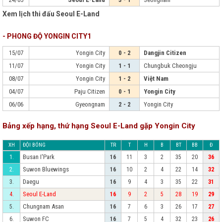
Xem lịch thi đấu Seoul E-Land
- PHONG ĐỘ YONGIN CITY1
15/07
Yongin City
0 - 2
Dangjin Citizen
11/07
Yongin City
1 - 1
Chungbuk Cheongju
08/07
Yongin City
1 - 2
Việt Nam
04/07
Paju Citizen
0 - 1
Yongin City
06/06
Gyeongnam
2 - 2
Yongin City
Bảng xếp hạng, thứ hạng Seoul E-Land gặp Yongin City
XH
ĐỘI BÓNG
TR
T
H
B
BT
BB
Đ
Busan I'Park
1.
16
11
3
2
35
20
36
Suwon Bluewings
2.
16
10
2
4
22
14
32
Daegu
3.
16
9
4
3
35
22
31
Seoul E-Land
4.
16
9
2
5
28
19
29
Chungnam Asan
5.
16
7
6
3
26
17
27
Suwon FC
6.
16
7
5
4
32
23
26