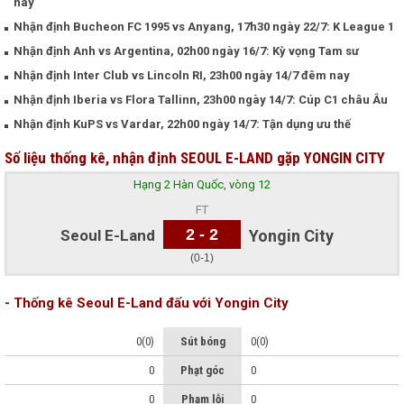
nay
Nhận định Bucheon FC 1995 vs Anyang, 17h30 ngày 22/7: K League 1
Nhận định Anh vs Argentina, 02h00 ngày 16/7: Kỳ vọng Tam sư
Nhận định Inter Club vs Lincoln RI, 23h00 ngày 14/7 đêm nay
Nhận định Iberia vs Flora Tallinn, 23h00 ngày 14/7: Cúp C1 châu Âu
Nhận định KuPS vs Vardar, 22h00 ngày 14/7: Tận dụng ưu thế
Số liệu thống kê, nhận định SEOUL E-LAND gặp YONGIN CITY
Hạng 2 Hàn Quốc, vòng 12
FT
2 - 2
Seoul E-Land
Yongin City
(0-1)
- Thống kê Seoul E-Land đấu với Yongin City
0(0)
Sút bóng
0(0)
0
Phạt góc
0
0
Phạm lỗi
0