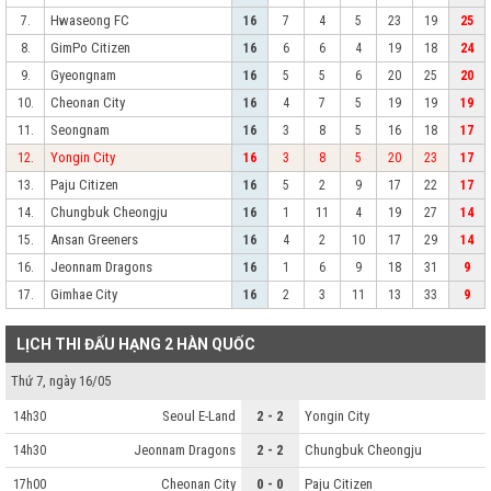
Hwaseong FC
7.
16
7
4
5
23
19
25
GimPo Citizen
8.
16
6
6
4
19
18
24
Gyeongnam
9.
16
5
5
6
20
25
20
Cheonan City
10.
16
4
7
5
19
19
19
Seongnam
11.
16
3
8
5
16
18
17
Yongin City
12.
16
3
8
5
20
23
17
Paju Citizen
13.
16
5
2
9
17
22
17
Chungbuk Cheongju
14.
16
1
11
4
19
27
14
Ansan Greeners
15.
16
4
2
10
17
29
14
Jeonnam Dragons
16.
16
1
6
9
18
31
9
Gimhae City
17.
16
2
3
11
13
33
9
LỊCH THI ĐẤU HẠNG 2 HÀN QUỐC
Thứ 7, ngày 16/05
Seoul E-Land
2 - 2
Yongin City
14h30
Jeonnam Dragons
2 - 2
Chungbuk Cheongju
14h30
Cheonan City
0 - 0
Paju Citizen
17h00