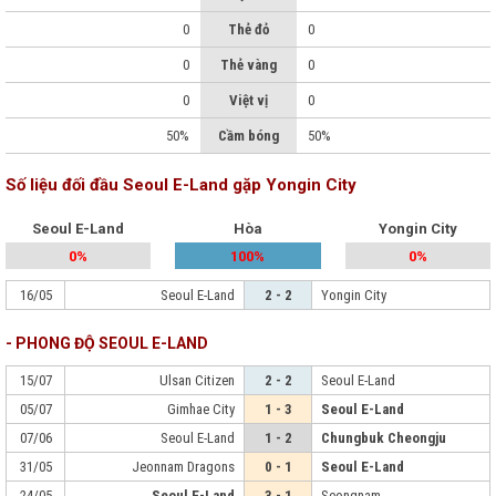
0
Thẻ đỏ
0
0
Thẻ vàng
0
0
Việt vị
0
50%
Cầm bóng
50%
Số liệu đối đầu Seoul E-Land gặp Yongin City
Seoul E-Land
Hòa
Yongin City
0%
100%
0%
16/05
Seoul E-Land
2 - 2
Yongin City
- PHONG ĐỘ SEOUL E-LAND
15/07
Ulsan Citizen
2 - 2
Seoul E-Land
05/07
Gimhae City
1 - 3
Seoul E-Land
07/06
Seoul E-Land
1 - 2
Chungbuk Cheongju
31/05
Jeonnam Dragons
0 - 1
Seoul E-Land
24/05
Seoul E-Land
3 - 1
Seongnam