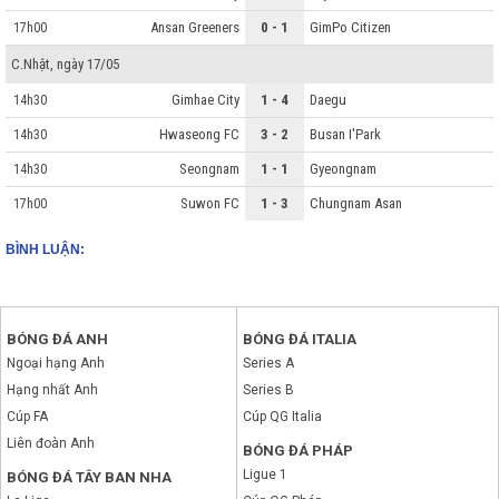
Ansan Greeners
0 - 1
GimPo Citizen
17h00
C.Nhật, ngày 17/05
Gimhae City
1 - 4
Daegu
14h30
Hwaseong FC
3 - 2
Busan I'Park
14h30
Seongnam
1 - 1
Gyeongnam
14h30
Suwon FC
1 - 3
Chungnam Asan
17h00
BÌNH LUẬN:
BÓNG ĐÁ ANH
BÓNG ĐÁ ITALIA
Ngoại hạng Anh
Series A
Hạng nhất Anh
Series B
Cúp FA
Cúp QG Italia
Liên đoàn Anh
BÓNG ĐÁ PHÁP
Ligue 1
BÓNG ĐÁ TÂY BAN NHA