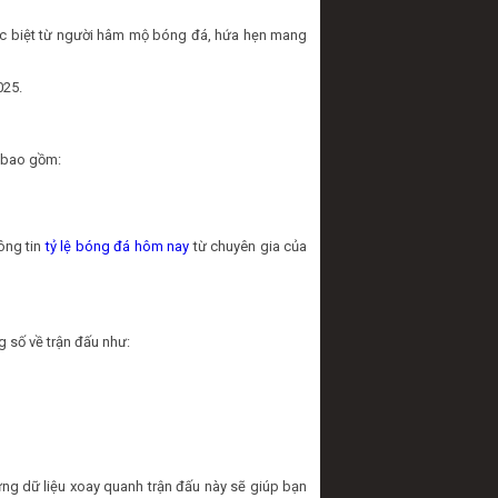
ặc biệt từ người hâm mộ bóng đá, hứa hẹn mang
025.
g bao gồm:
ông tin
tỷ lệ bóng đá hôm nay
từ chuyên gia của
g số về trận đấu như:
ng dữ liệu xoay quanh trận đấu này sẽ giúp bạn