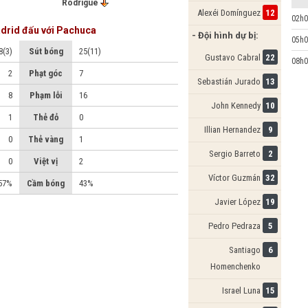
Rodrigue
Alexéi Domínguez
12
02h0
 Güle
60'
drid đấu với Pachuca
- Đội hình dự bị:
05h0
o Garci
45'
8(3)
Sút bóng
25(11)
Gustavo Cabral
22
08h0
2
Phạt góc
7
45'
John Kennedy
Alan Bautist
Sebastián Jurado
13
8
Phạm lỗi
16
John Kennedy
10
45'
Gustavo Cabral
Alexei
1
Thẻ đỏ
0
Domingue
Illian Hernandez
9
0
Thẻ vàng
1
üler
43'
Sergio Barreto
2
0
Việt vị
2
gham
35'
Víctor Guzmán
32
57%
Cầm bóng
43%
18'
Agustin Palavecino
Javier López
19
ncio
07'
Pedro Pedraza
5
Santiago
6
Homenchenko
Israel Luna
15