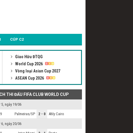
1
CÚP C2
Giao Hữu ĐTQG
World Cup 2026
Vòng loại Asian Cup 2027
ASEAN Cup 2026
ỊCH THI ĐẤU FIFA CLUB WORLD CUP
 5, ngày 19/06
Palmeiras/SP
2 - 0
Ahly Cairo
9
 6, ngày 20/06