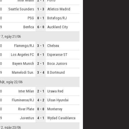
Inter Miami
2 - 1
Porto
0
Seattle Sounders
1 - 3
Atletico Madrid
0
PSG
0 - 1
Botafogo/RJ
0
Benfica
6 - 0
Auckland City
9
 7, ngày 21/06
Flamengo/RJ
3 - 1
Chelsea
0
Los Angeles FC
0 - 1
Esperanse ST
0
Bayern Munich
2 - 1
Boca Juniors
0
Mamelodi Sun.
3 - 4
B.Dortmund
9
hật, ngày 22/06
Inter Milan
2 - 1
Urawa Red
0
Fluminense/RJ
4 - 2
Ulsan Hyundai
0
River Plate
0 - 0
Monterrey
0
Juventus
4 - 1
Wydad Casablanca
9
 2, ngày 23/06