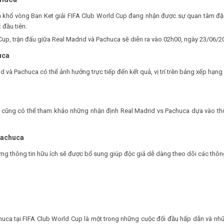
ôn khổ vòng Ban Ket giải FIFA Club World Cup đang nhận được sự quan tâm đ
 đầu tiên.
Cup, trận đấu giữa Real Madrid và Pachuca sẽ diễn ra vào 02h00, ngày 23/06/2
uca
id và Pachuca có thể ảnh hưởng trực tiếp đến kết quả, vị trí trên bảng xếp hạn
bạn cũng có thể tham khảo những nhận định Real Madrid vs Pachuca dựa vào th
Pachuca
ững thông tin hữu ích sẽ được bổ sung giúp độc giả dễ dàng theo dõi các thôn
uca tại FIFA Club World Cup là một trong những cuộc đối đầu hấp dẫn và nhữ