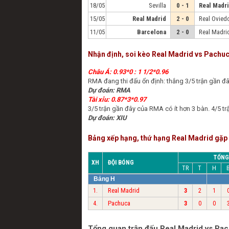
18/05
Sevilla
0 - 1
Real Madr
15/05
Real Madrid
2 - 0
Real Ovied
11/05
Barcelona
2 - 0
Real Madri
Nhận định, soi kèo Real Madrid vs Pachu
Châu Á: 0.93*0 : 1 1/2*0.96
RMA đang thi đấu ổn định: thắng 3/5 trận gần đây
Dự đoán: RMA
Tài xỉu: 0.87*3*0.97
3/5 trận gần đây của RMA có ít hơn 3 bàn. 4/5 tr
Dự đoán: XIU
Bảng xếp hạng, thứ hạng Real Madrid gặ
TỔNG
XH
ĐỘI BÓNG
TR
T
H
Bảng H
Real Madrid
1.
3
2
1
Pachuca
4.
3
0
0
Tổng quan trận đấu Real Madrid vs Pa