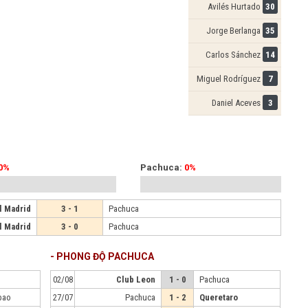
Avilés Hurtado
30
Jorge Berlanga
35
Carlos Sánchez
14
Miguel Rodríguez
7
Daniel Aceves
3
0%
Pachuca:
0%
l Madrid
3 - 1
Pachuca
l Madrid
3 - 0
Pachuca
- PHONG ĐỘ PACHUCA
02/08
Club Leon
1 - 0
Pachuca
lbao
27/07
Pachuca
1 - 2
Queretaro