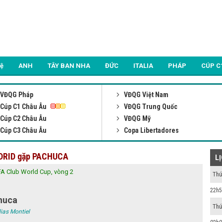
Lệ
ANH
TÂY BAN NHA
ĐỨC
ITALIA
PHÁP
CÚP C
VĐQG Pháp
VĐQG Việt Nam
Cúp C1 Châu Âu
VĐQG Trung Quốc
Cúp C2 Châu Âu
VĐQG Mỹ
Cúp C3 Châu Âu
Copa Libertadores
ADRID gặp PACHUCA
L
FA Club World Cup, vòng 2
Thứ
22h5
huca
Thứ
lias Montiel