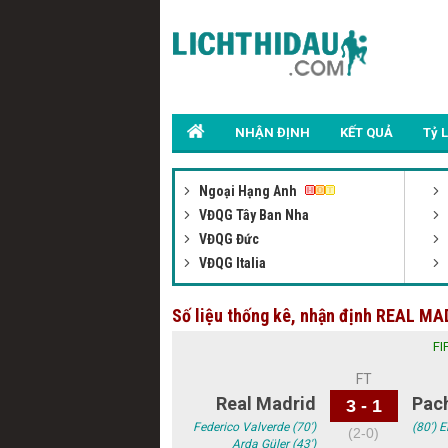
NHẬN ĐỊNH
KẾT QUẢ
Tỷ 
Ngoại Hạng Anh
VĐQG Tây Ban Nha
VĐQG Đức
VĐQG Italia
Số liệu thống kê, nhận định REAL M
FI
FT
Real Madrid
Pac
3 - 1
Federico Valverde (70')
(80') E
(2-0)
Arda Güler (43')