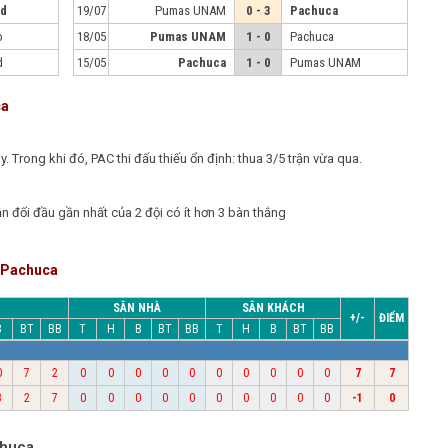
id
19/07
Pumas UNAM
0 - 3
Pachuca
o
18/05
Pumas UNAM
1 - 0
Pachuca
d
15/05
Pachuca
1 - 0
Pumas UNAM
ca
. Trong khi đó, PAC thi đấu thiếu ổn định: thua 3/5 trận vừa qua.
ận đối đầu gần nhất của 2 đội có ít hơn 3 bàn thắng
p Pachuca
SÂN NHÀ
SÂN KHÁCH
+/-
ĐIỂM
B
BT
BB
T
H
B
BT
BB
T
H
B
BT
BB
0
7
2
0
0
0
0
0
0
0
0
0
0
7
7
3
2
7
0
0
0
0
0
0
0
0
0
0
-1
0
chuca