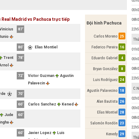
02h0
05h0
u Real Madrid vs Pachuca trực tiếp
08h0
Đội hình Pachuca
Vinicius
87'
22h5
Carlos Moreno
25
Junio
Thứ
Federico Pereira
16
80'
Elias Montiel
01h0
Trent
78'
Eduardo Gabriel
4
05h0
Arnol
08h0
Bryan González
8
72'
Victor Guzman
Agustin
22h5
Luis Rodríguez
24
Palavecin
C.N
Agustín Palavecino
18
erde
70'
02h0
Alan Bautista
26
60'
Carlos Sanchez
Kened
05h0
Elías Montiel
28
Jude
60'
08h0
lingha
Salomón Rondón
23
22h5
60'
Javier Lopez
Luis
Kenedy
29
Thứ