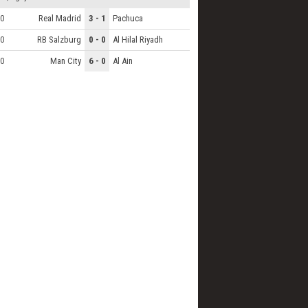
Real Madrid
3 - 1
Pachuca
0
RB Salzburg
0 - 0
Al Hilal Riyadh
0
Man City
6 - 0
Al Ain
0