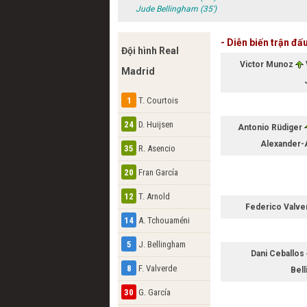
Jude Bellingham (35')
- Diễn biến trận đấ
Đội hình Real
Victor Munoz
Madrid
1
T. Courtois
24
D. Huijsen
Antonio Rüdiger
Alexander-
35
R. Asencio
20
Fran García
12
T. Arnold
Federico Valv
14
A. Tchouaméni
5
J. Bellingham
Dani Ceballos
8
F. Valverde
Bel
30
G. García