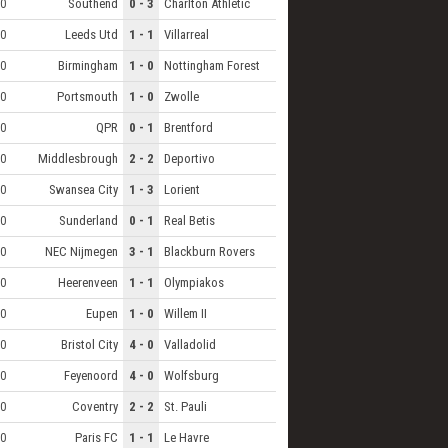
Southend
0 - 3
Charlton Athletic
0
Leeds Utd
1 - 1
Villarreal
0
Birmingham
1 - 0
Nottingham Forest
0
Portsmouth
1 - 0
Zwolle
0
QPR
0 - 1
Brentford
0
Middlesbrough
2 - 2
Deportivo
0
Swansea City
1 - 3
Lorient
0
Sunderland
0 - 1
Real Betis
0
NEC Nijmegen
3 - 1
Blackburn Rovers
0
Heerenveen
1 - 1
Olympiakos
0
Eupen
1 - 0
Willem II
0
Bristol City
4 - 0
Valladolid
0
Feyenoord
4 - 0
Wolfsburg
0
Coventry
2 - 2
St. Pauli
0
Paris FC
1 - 1
Le Havre
0