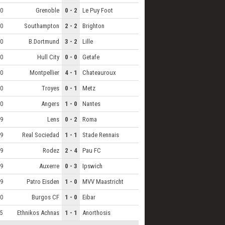
Grenoble
0 - 2
Le Puy Foot
0
Southampton
2 - 2
Brighton
0
B.Dortmund
3 - 2
Lille
0
Hull City
0 - 0
Getafe
0
Montpellier
4 - 1
Chateauroux
0
Troyes
0 - 1
Metz
0
Angers
1 - 0
Nantes
0
Lens
0 - 2
Roma
9
Real Sociedad
1 - 1
Stade Rennais
9
Rodez
2 - 4
Pau FC
9
Auxerre
0 - 3
Ipswich
9
Patro Eisden
1 - 0
MVV Maastricht
9
Burgos CF
1 - 0
Eibar
0
Ethnikos Achnas
1 - 1
Anorthosis
5