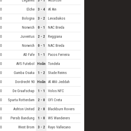
Leganes
3 - 1
Alcorcon
0
Elche
3 - 4
Al Ain
0
Bologna
3 - 2
Levadiakos
0
Norwich
0 - 1
NAC Breda
0
Juventus
2 - 2
Reggiana
0
Norwich
0 - 1
NAC Breda
0
AD Fafe
1 - 1
Pacos Ferreira
0
AVS Futebol
Hoãn
Tondela
0
Gamba Osaka
1 - 2
Stade Reims
0
Dordrecht 90
Hoãn
Al Ahli Jeddah
0
De Graafschap
1 - 1
Volos NFC
0
Sparta Rotterdam
2 - 0
OFI Creta
0
Ashton United
2 - 0
Blackburn Rovers
0
Persib Bandung
1 - 0
WS Wanderers
0
West Brom
3 - 2
Rayo Vallecano
0