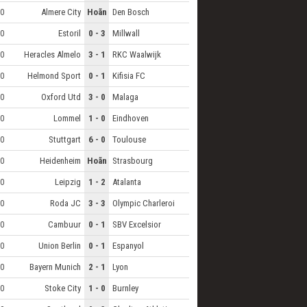
Almere City
Hoãn
Den Bosch
0
Estoril
0 - 3
Millwall
0
Heracles Almelo
3 - 1
RKC Waalwijk
0
Helmond Sport
0 - 1
Kifisia FC
0
Oxford Utd
3 - 0
Malaga
0
Lommel
1 - 0
Eindhoven
0
Stuttgart
6 - 0
Toulouse
0
Heidenheim
Hoãn
Strasbourg
0
Leipzig
1 - 2
Atalanta
0
Roda JC
3 - 3
Olympic Charleroi
0
Cambuur
0 - 1
SBV Excelsior
0
Union Berlin
0 - 1
Espanyol
0
Bayern Munich
2 - 1
Lyon
0
Stoke City
1 - 0
Burnley
0