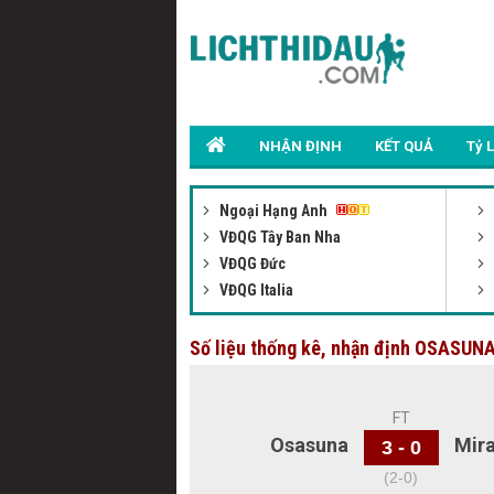
NHẬN ĐỊNH
KẾT QUẢ
Tỷ 
Ngoại Hạng Anh
VĐQG Tây Ban Nha
VĐQG Đức
VĐQG Italia
Số liệu thống kê, nhận định OSASU
Osasu