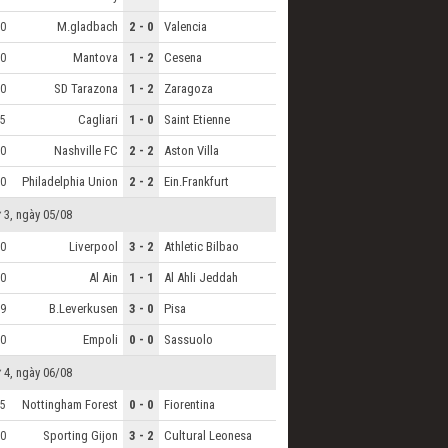
M.gladbach
2 - 0
Valencia
0
Mantova
1 - 2
Cesena
0
SD Tarazona
1 - 2
Zaragoza
0
Cagliari
1 - 0
Saint Etienne
5
Nashville FC
2 - 2
Aston Villa
0
Philadelphia Union
2 - 2
Ein.Frankfurt
0
 3, ngày 05/08
Liverpool
3 - 2
Athletic Bilbao
0
Al Ain
1 - 1
Al Ahli Jeddah
0
B.Leverkusen
3 - 0
Pisa
9
Empoli
0 - 0
Sassuolo
0
 4, ngày 06/08
Nottingham Forest
0 - 0
Fiorentina
5
Sporting Gijon
3 - 2
Cultural Leonesa
0