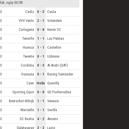
hật, ngày 03/08
Cadiz
0 - 3
Ceuta
0
VVV Venlo
2 - 1
Volendam
0
Cartagena
0 - 0
Neom SC
0
Tenerife
1 - 1
Las Palmas
0
Huesca
1 - 1
Castellon
0
Twente
0 - 1
Udinese
0
Cordoba
0 - 3
Al Arabi (QAT)
0
Osasuna
0 - 1
Racing Santander
0
Caen
Hoãn
Quevilly
0
Sporting Gijon
0 - 0
SD Ponferradina
0
Beerschot-Wilrijk
1 - 1
Venezia
0
Marseille
1 - 1
Sevilla
0
SC Bastia
4 - 2
Amiens
0
Galatasaray
2 - 2
Lazio
0