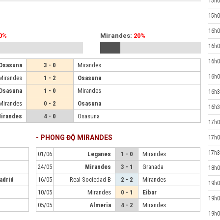
15h0
15h0
16h0
0%
Mirandes:
20%
16h0
16h0
Osasuna
3 - 0
Mirandes
16h0
Mirandes
1 - 2
Osasuna
Osasuna
1 - 0
Mirandes
16h3
Mirandes
0 - 2
Osasuna
16h3
irandes
4 - 0
Osasuna
17h0
- PHONG ĐỘ MIRANDES
17h0
17h3
01/06
Leganes
1 - 0
Mirandes
24/05
Mirandes
3 - 1
Granada
18h0
adrid
16/05
Real Sociedad B
2 - 2
Mirandes
19h0
10/05
Mirandes
0 - 1
Eibar
19h0
05/05
Almeria
4 - 2
Mirandes
19h0