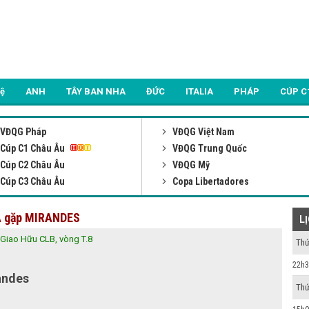
Lệ
ANH
TÂY BAN NHA
ĐỨC
ITALIA
PHÁP
CÚP C
VĐQG Pháp
VĐQG Việt Nam
Cúp C1 Châu Âu
VĐQG Trung Quốc
Cúp C2 Châu Âu
VĐQG Mỹ
Cúp C3 Châu Âu
Copa Libertadores
NA gặp MIRANDES
L
Giao Hữu CLB, vòng T.8
Thứ
FT
22h3
na
Mirandes
3 - 0
Thứ
(2-0)