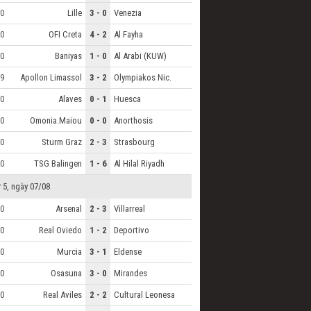
Lille
3 - 0
Venezia
0
OFI Creta
4 - 2
Al Fayha
0
Baniyas
1 - 0
Al Arabi (KUW)
0
Apollon Limassol
3 - 2
Olympiakos Nic.
9
Alaves
0 - 1
Huesca
0
Omonia.Maiou
0 - 0
Anorthosis
0
Sturm Graz
2 - 3
Strasbourg
0
TSG Balingen
1 - 6
Al Hilal Riyadh
0
 5, ngày 07/08
Arsenal
2 - 3
Villarreal
0
Real Oviedo
1 - 2
Deportivo
0
Murcia
3 - 1
Eldense
0
Osasuna
3 - 0
Mirandes
0
Real Aviles
2 - 2
Cultural Leonesa
0