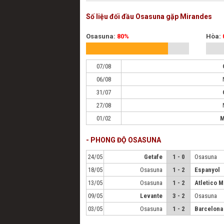
Số liệu đối đầu Osasuna gặp Mirandes
Osasuna:
80%
Hòa:
07/08
06/08
31/07
27/08
01/02
M
- PHONG ĐỘ OSASUNA
24/05
Getafe
1 - 0
Osasuna
18/05
Osasuna
1 - 2
Espanyol
13/05
Osasuna
1 - 2
Atletico M
09/05
Levante
3 - 2
Osasuna
03/05
Osasuna
1 - 2
Barcelona