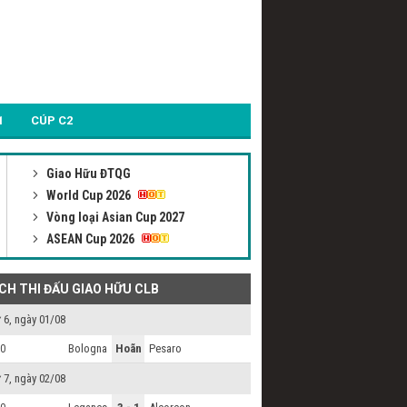
1
CÚP C2
Giao Hữu ĐTQG
World Cup 2026
Vòng loại Asian Cup 2027
ASEAN Cup 2026
ỊCH THI ĐẤU GIAO HỮU CLB
 6, ngày 01/08
Bologna
Hoãn
Pesaro
0
 7, ngày 02/08