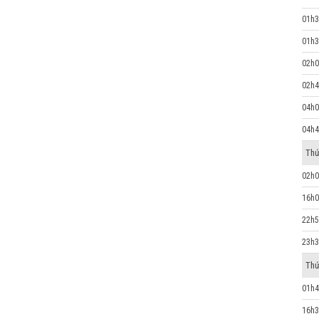
01h3
01h3
02h0
02h4
04h0
04h4
Thứ
02h0
16h0
22h5
23h3
Thứ
01h4
16h3