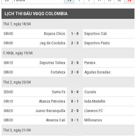
LỊCH THI ĐẤU VĐQG COLOMBIA
Thứ 7, ngày 18/04
Boyaca Chico
1 - 0
Deportivo Cali
04h00
Jag de Cordoba
2 - 3
Deportivo Pasto
04h00
C.Nhật, ngày 19/04
Deportes Tolima
2 - 0
Pereira
06h10
Fortaleza
2 - 0
Aguilas Doradas
08h30
Thứ 2, ngày 20/04
Santa Fe
5 - 0
Cucuta
02h00
Alianza Petrolera
0 - 1
Inde.Medellin
04h10
Junior Barranquilla
2 - 0
Llaneros FC
06h20
America Cali
3 - 1
Millonarios
08h30
Thứ 3, ngày 21/04