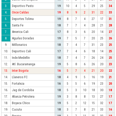
Deportivo Pasto
3.
19
10
4
5
29
25
34
Once Caldas
4.
19
8
9
2
31
22
33
Deportes Tolima
5.
19
8
7
4
27
17
31
Santa Fe
6.
18
7
7
4
28
21
28
America Cali
7.
17
8
3
6
20
14
27
Aguilas Doradas
8.
19
7
5
7
20
25
26
Millonarios
9.
18
7
4
7
31
23
25
Deportivo Cali
10.
17
7
4
6
18
14
25
Inde.Medellin
11.
18
7
4
7
26
24
25
Atl. Bucaramanga
12.
19
5
8
6
26
20
23
Inter Bogota
13.
16
5
7
4
21
20
22
Llaneros FC
14.
18
4
9
5
16
19
21
Fortaleza
15.
16
5
5
6
19
23
20
Jag de Cordoba
16.
18
5
3
10
18
30
18
Alianza Petrolera
17.
19
3
8
8
13
27
17
Boyaca Chico
18.
19
5
2
12
15
32
17
Cucuta
19.
18
3
7
8
21
33
16
Pereira
20.
19
1
7
11
15
32
10