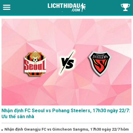
Nhận định FC Seoul vs Pohang Steelers, 17h30 ngày 22/7:
Ưu thế sân nhà
Nhận định Gwangju FC vs Gimcheon Sangmu, 17h30 ngày 22/7 hôm