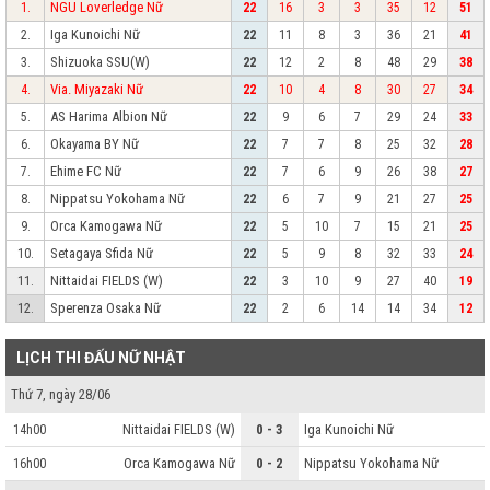
NGU Loverledge Nữ
1.
22
16
3
3
35
12
51
Iga Kunoichi Nữ
2.
22
11
8
3
36
21
41
Shizuoka SSU(W)
3.
22
12
2
8
48
29
38
Via. Miyazaki Nữ
4.
22
10
4
8
30
27
34
AS Harima Albion Nữ
5.
22
9
6
7
29
24
33
Okayama BY Nữ
6.
22
7
7
8
25
32
28
Ehime FC Nữ
7.
22
7
6
9
26
38
27
Nippatsu Yokohama Nữ
8.
22
6
7
9
21
27
25
Orca Kamogawa Nữ
9.
22
5
10
7
15
21
25
Setagaya Sfida Nữ
10.
22
5
9
8
32
33
24
Nittaidai FIELDS (W)
11.
22
3
10
9
27
40
19
Sperenza Osaka Nữ
12.
22
2
6
14
14
34
12
LỊCH THI ĐẤU NỮ NHẬT
Thứ 7, ngày 28/06
Nittaidai FIELDS (W)
0 - 3
Iga Kunoichi Nữ
14h00
Orca Kamogawa Nữ
0 - 2
Nippatsu Yokohama Nữ
16h00