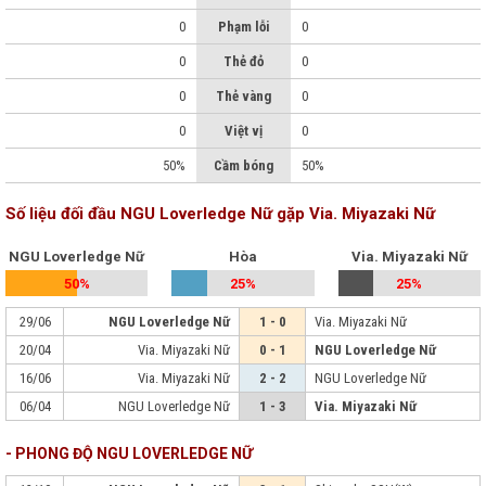
0
Phạm lỗi
0
0
Thẻ đỏ
0
0
Thẻ vàng
0
0
Việt vị
0
50%
Cầm bóng
50%
Số liệu đối đầu NGU Loverledge Nữ gặp Via. Miyazaki Nữ
NGU Loverledge Nữ
Hòa
Via. Miyazaki Nữ
50%
25%
25%
29/06
NGU Loverledge Nữ
1 - 0
Via. Miyazaki Nữ
20/04
Via. Miyazaki Nữ
0 - 1
NGU Loverledge Nữ
16/06
Via. Miyazaki Nữ
2 - 2
NGU Loverledge Nữ
06/04
NGU Loverledge Nữ
1 - 3
Via. Miyazaki Nữ
- PHONG ĐỘ NGU LOVERLEDGE NỮ