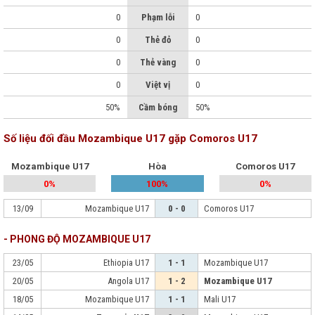
0
Phạm lỗi
0
0
Thẻ đỏ
0
0
Thẻ vàng
0
0
Việt vị
0
50%
Cầm bóng
50%
Số liệu đối đầu Mozambique U17 gặp Comoros U17
Mozambique U17
Hòa
Comoros U17
0%
100%
0%
13/09
Mozambique U17
0 - 0
Comoros U17
- PHONG ĐỘ MOZAMBIQUE U17
23/05
Ethiopia U17
1 - 1
Mozambique U17
20/05
Angola U17
1 - 2
Mozambique U17
18/05
Mozambique U17
1 - 1
Mali U17