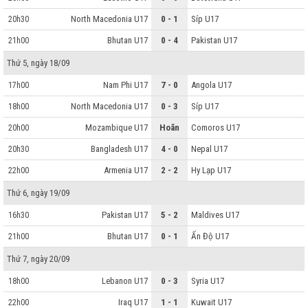
North Macedonia U17
0 - 1
Síp U17
20h30
Bhutan U17
0 - 4
Pakistan U17
21h00
Thứ 5, ngày 18/09
Nam Phi U17
7 - 0
Angola U17
17h00
North Macedonia U17
0 - 3
Síp U17
18h00
Mozambique U17
Hoãn
Comoros U17
20h00
Bangladesh U17
4 - 0
Nepal U17
20h30
Armenia U17
2 - 2
Hy Lạp U17
22h00
Thứ 6, ngày 19/09
Pakistan U17
5 - 2
Maldives U17
16h30
Bhutan U17
0 - 1
Ấn Độ U17
21h00
Thứ 7, ngày 20/09
Lebanon U17
0 - 3
Syria U17
18h00
Iraq U17
1 - 1
Kuwait U17
22h00