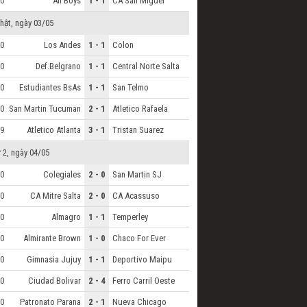
All Boys
1 - 1
CA San Miguel
0
hật, ngày 03/05
Los Andes
1 - 1
Colon
0
Def.Belgrano
1 - 1
Central Norte Salta
0
Estudiantes BsAs
1 - 1
San Telmo
0
San Martin Tucuman
2 - 1
Atletico Rafaela
0
Atletico Atlanta
3 - 1
Tristan Suarez
9
 2, ngày 04/05
Colegiales
2 - 0
San Martin SJ
0
CA Mitre Salta
2 - 0
CA Acassuso
0
Almagro
1 - 1
Temperley
0
Almirante Brown
1 - 0
Chaco For Ever
0
Gimnasia Jujuy
1 - 1
Deportivo Maipu
0
Ciudad Bolivar
2 - 4
Ferro Carril Oeste
0
Patronato Parana
2 - 1
Nueva Chicago
0