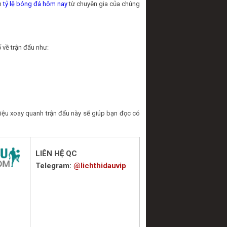
in
tỷ lệ bóng đá hôm nay
từ chuyên gia của chúng
 về trận đấu như:
iệu xoay quanh trận đấu này sẽ giúp bạn đọc có
LIÊN HỆ QC
Telegram:
@lichthidauvip