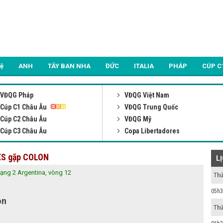
Lệ
ANH
TÂY BAN NHA
ĐỨC
ITALIA
PHÁP
CÚP C
VĐQG Pháp
VĐQG Việt Nam
Cúp C1 Châu Âu
VĐQG Trung Quốc
Cúp C2 Châu Âu
VĐQG Mỹ
Cúp C3 Châu Âu
Copa Libertadores
DES gặp COLON
L
ạng 2 Argentina, vòng 12
Thứ
05h3
on
Thứ