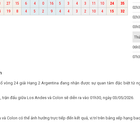
3
27
15
6
4
0
16
5
3
4
3
11
10
24
35
02h3
4
19
8
4
5
2
9
4
4
3
2
10
4
15
32
02h3
03h0
Thứ
06h0
07h3
n
hổ vòng 24 giải Hạng 2 Argentina đang nhận được sự quan tâm đặc biệt từ
a, trận đấu giữa Los Andes và Colon sẽ diễn ra vào 01h30, ngày 03/05/2026.
 và Colon có thể ảnh hưởng trực tiếp đến kết quả, vị trí trên bảng xếp hạng ba