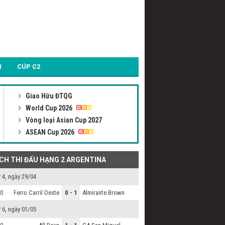
1
CÚP C2
Giao Hữu ĐTQG
World Cup 2026
Vòng loại Asian Cup 2027
ASEAN Cup 2026
ỊCH THI ĐẤU HẠNG 2 ARGENTINA
 4, ngày 29/04
Ferro Carril Oeste
0 - 1
Almirante Brown
0
 6, ngày 01/05