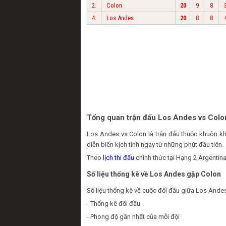
Colon
2.
20
9
8
Los Andes
4.
20
8
8
Tổng quan trận đấu Los Andes vs Colo
Los Andes vs Colon là trận đấu thuộc khuôn k
diễn biến kịch tính ngay từ những phút đầu tiên.
Theo
lịch thi đấu
chính thức tại Hạng 2 Argentin
Số liệu thống kê về Los Andes gặp Colon
Số liệu thống kê về cuộc đối đầu giữa Los Andes
- Thống kê đối đầu
- Phong độ gần nhất của mỗi đội