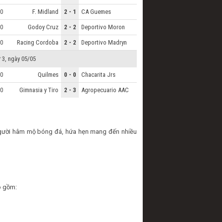
F. Midland
2 - 1
CA Guemes
0
Godoy Cruz
2 - 2
Deportivo Moron
0
Racing Cordoba
2 - 2
Deportivo Madryn
0
 3, ngày 05/05
Quilmes
0 - 0
Chacarita Jrs
0
Gimnasia y Tiro
2 - 3
Agropecuario AAC
0
 người hâm mộ bóng đá, hứa hẹn mang đến nhiều
o gồm: