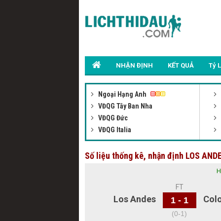
NHẬN ĐỊNH
KẾT QUẢ
Tỷ 
Ngoại Hạng Anh
VĐQG Tây Ban Nha
VĐQG Đức
VĐQG Italia
Số liệu thống kê, nhận định LOS AN
H
FT
Los Andes
Col
1 - 1
(0-1)