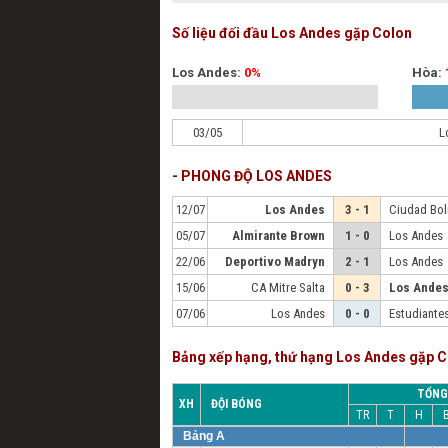
Số liệu đối đầu Los Andes gặp Colon
Los Andes:
0%
Hòa:
03/05
L
- PHONG ĐỘ LOS ANDES
12/07
Los Andes
3 - 1
Ciudad Bol
05/07
Almirante Brown
1 - 0
Los Andes
22/06
Deportivo Madryn
2 - 1
Los Andes
15/06
CA Mitre Salta
0 - 3
Los Ande
07/06
Los Andes
0 - 0
Estudiante
Bảng xếp hạng, thứ hạng Los Andes gặp 
TỔNG
XH
ĐỘI BÓNG
TR
T
H
Bảng A