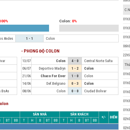
06h3
C.N
01h3
100%
Colon:
0%
01h3
01h3
os Andes
1 - 1
Colon
06h0
- PHONG ĐỘ COLON
22h5
ivar
13/07
Colon
4 - 0
Central Norte Salta
Thứ
06/07
Deportivo Madryn
1 - 2
Colon
01h0
21/06
Chaco For Ever
1 - 0
Colon
01h0
s
14/06
Def.Belgrano
0 - 3
Colon
s BsAs
08/06
Colon
0 - 0
Ciudad Bolivar
01h0
01h3
Colon
01h3
SÂN NHÀ
SÂN KHÁCH
+/-
ĐIỂM
02h0
B
BT
BB
T
H
B
BT
BB
T
H
B
BT
BB
02h0