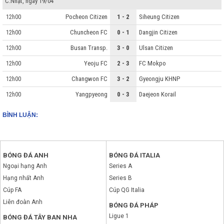
C.Nhật, ngày 19/04
Pocheon Citizen
1 - 2
Siheung Citizen
12h00
Chuncheon FC
0 - 1
Dangjin Citizen
12h00
Busan Transp.
3 - 0
Ulsan Citizen
12h00
Yeoju FC
2 - 3
FC Mokpo
12h00
Changwon FC
3 - 2
Gyeongju KHNP
12h00
Yangpyeong
0 - 3
Daejeon Korail
12h00
BÌNH LUẬN:
BÓNG ĐÁ ANH
BÓNG ĐÁ ITALIA
Ngoại hạng Anh
Series A
Hạng nhất Anh
Series B
Cúp FA
Cúp QG Italia
Liên đoàn Anh
BÓNG ĐÁ PHÁP
Ligue 1
BÓNG ĐÁ TÂY BAN NHA