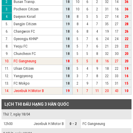
Busan Transp.
2.
18
10
6
2
32
14
36
Pocheon Citizen
3.
18
10
6
2
31
16
36
Daejeon Korail
4.
18
8
5
5
27
14
29
Dangjin Citizen
5.
19
8
4
7
35
27
28
Changwon FC
6.
18
6
8
4
19
17
26
Gyeongju KHNP
7.
18
5
7
6
24
24
22
Yeoju FC
8.
18
5
7
6
21
23
22
Chuncheon FC
9.
18
5
5
8
32
30
20
FC Gangneung
10.
18
5
5
8
16
27
20
Ulsan Citizen
11.
18
5
4
9
18
22
19
Yangpyeong
12.
18
3
7
8
22
33
16
FC Mokpo
13.
18
2
9
7
15
31
15
Jeonbuk H.Motor B
14.
19
1
7
11
20
43
10
LỊCH THI ĐẤU HẠNG 3 HÀN QUỐC
Thứ 7, ngày 18/04
Jeonbuk H.Motor B
0 - 2
FC Gangneung
12h00