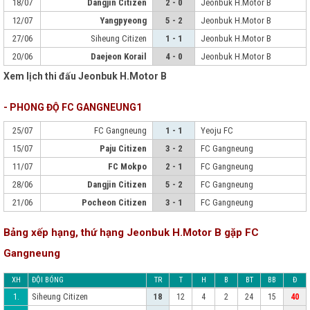
18/07
Dangjin Citizen
2 - 0
Jeonbuk H.Motor B
12/07
Yangpyeong
5 - 2
Jeonbuk H.Motor B
27/06
Siheung Citizen
1 - 1
Jeonbuk H.Motor B
20/06
Daejeon Korail
4 - 0
Jeonbuk H.Motor B
Xem lịch thi đấu Jeonbuk H.Motor B
- PHONG ĐỘ FC GANGNEUNG1
25/07
FC Gangneung
1 - 1
Yeoju FC
15/07
Paju Citizen
3 - 2
FC Gangneung
11/07
FC Mokpo
2 - 1
FC Gangneung
28/06
Dangjin Citizen
5 - 2
FC Gangneung
21/06
Pocheon Citizen
3 - 1
FC Gangneung
Bảng xếp hạng, thứ hạng Jeonbuk H.Motor B gặp FC
Gangneung
XH
ĐỘI BÓNG
TR
T
H
B
BT
BB
Đ
Siheung Citizen
1.
18
12
4
2
24
15
40