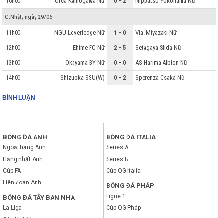
Orca Kamogawa Nữ
0 - 2
Nippatsu Yokohama Nữ
16h00
C.Nhật, ngày 29/06
NGU Loverledge Nữ
1 - 0
Via. Miyazaki Nữ
11h00
Ehime FC Nữ
2 - 5
Setagaya Sfida Nữ
12h00
Okayama BY Nữ
0 - 0
AS Harima Albion Nữ
13h00
Shizuoka SSU(W)
0 - 2
Sperenza Osaka Nữ
14h00
BÌNH LUẬN:
BÓNG ĐÁ ANH
BÓNG ĐÁ ITALIA
Ngoại hạng Anh
Series A
Hạng nhất Anh
Series B
Cúp FA
Cúp QG Italia
Liên đoàn Anh
BÓNG ĐÁ PHÁP
Ligue 1
BÓNG ĐÁ TÂY BAN NHA
La Liga
Cúp QG Pháp