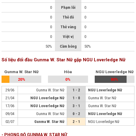
0
Phạm lỗi
0
0
Thẻ đỏ
0
0
Thẻ vàng
0
0
Việt vị
0
50%
Cầm bóng
50%
Số liệu đối đầu Gunma W. Star Nữ gặp NGU Loverledge Nữ
Gunma W. Star Nữ
Hòa
NGU Loverledge Nữ
20%
0%
80%
29/06
Gunma W. Star Nữ
1 - 2
NGU Loverledge Nữ
21/04
NGU Loverledge Nữ
1 - 0
Gunma W. Star Nữ
17/06
NGU Loverledge Nữ
3 - 1
Gunma W. Star Nữ
09/04
Gunma W. Star Nữ
0 - 2
NGU Loverledge Nữ
02/07
Gunma W. Star Nữ
2 - 1
NGU Loverledge Nữ
- PHONG ĐỘ GUNMA W. STAR NỮ