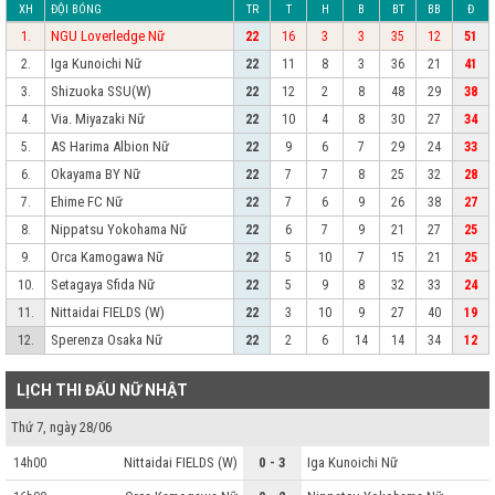
XH
ĐỘI BÓNG
TR
T
H
B
BT
BB
Đ
NGU Loverledge Nữ
1.
22
16
3
3
35
12
51
Iga Kunoichi Nữ
2.
22
11
8
3
36
21
41
Shizuoka SSU(W)
3.
22
12
2
8
48
29
38
Via. Miyazaki Nữ
4.
22
10
4
8
30
27
34
AS Harima Albion Nữ
5.
22
9
6
7
29
24
33
Okayama BY Nữ
6.
22
7
7
8
25
32
28
Ehime FC Nữ
7.
22
7
6
9
26
38
27
Nippatsu Yokohama Nữ
8.
22
6
7
9
21
27
25
Orca Kamogawa Nữ
9.
22
5
10
7
15
21
25
Setagaya Sfida Nữ
10.
22
5
9
8
32
33
24
Nittaidai FIELDS (W)
11.
22
3
10
9
27
40
19
Sperenza Osaka Nữ
12.
22
2
6
14
14
34
12
LỊCH THI ĐẤU NỮ NHẬT
Thứ 7, ngày 28/06
Nittaidai FIELDS (W)
0 - 3
Iga Kunoichi Nữ
14h00