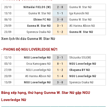
20/10
Nittaidai FIELDS (W)
2 - 0
Gunma W. Star Nữ
13/10
Gunma W. Star Nữ
1 - 1
Iga Kunoichi Nữ
06/10
Ehime FC Nữ
3 - 0
Gunma W. Star Nữ
29/09
Gunma W. Star Nữ
3 - 1
AS Harima Albion Nữ
23/09
Sperenza Osaka Nữ
1 - 2
Gunma W. Star Nữ
Xem lịch thi đấu Gunma W. Star Nữ
- PHONG ĐỘ NGU LOVERLEDGE NỮ1
12/10
NGU Loverledge Nữ
3 - 1
Shizuoka SSU(W)
05/10
Orca Kamogawa Nữ
0 - 1
NGU Loverledge Nữ
27/09
NGU Loverledge Nữ
1 - 2
Okayama BY Nữ
20/09
AS Harima Albion Nữ
1 - 4
NGU Loverledge Nữ
15/09
NGU Loverledge Nữ
3 - 0
Sperenza Osaka Nữ
Bảng xếp hạng, thứ hạng Gunma W. Star Nữ gặp NGU
Loverledge Nữ