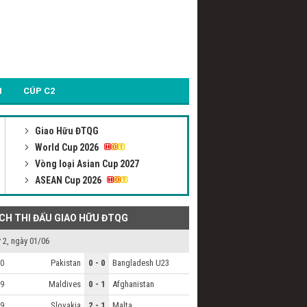
1
CÚP C2
Giao Hữu ĐTQG
World Cup 2026
Vòng loại Asian Cup 2027
ASEAN Cup 2026
ỊCH THI ĐẤU GIAO HỮU ĐTQG
 2, ngày 01/06
Pakistan
0 - 0
Bangladesh U23
0
Maldives
0 - 1
Afghanistan
9
Slovakia
2 - 1
Malta
9