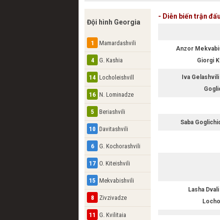
- Diễn biến trận đấ
Đội hình Georgia
1
Mamardashvili
Anzor Mekvabis
4
G. Kashia
Giorgi K
Iva Gelashvil
14
Locholeishvill
Gogli
16
N. Lominadze
5
Beriashvili
Saba Goglich
10
Davitashvili
6
G. Kochorashvili
17
O. Kiteishvili
15
Mekvabishvili
Lasha Dval
8
Zivzivadze
Locho
11
G. Kvilitaia
Ilia Beriashvili
Gura