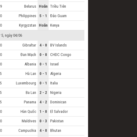
Belarus
Hoãn
Triều Tiên
9
Philippines
5 - 1
Đảo Guam
0
Kyrgyzstan
Hoãn
Kenya
0
 5, ngày 04/06
Gibraltar
4 - 0
BV Islands
0
Đan Mạch
0 - 0
CHDC Congo
0
Albania
0 - 1
Israel
0
Hà Lan
0 - 1
Algeria
5
Luxembourg
0 - 1
Italia
5
Ba Lan
2 - 2
Nigeria
5
Panama
4 - 2
Dominican
5
Hàn Quốc
1 - 0
El Salvador
0
Maldives
0 - 3
Pakistan
0
Campuchia
4 - 0
Bhutan
0