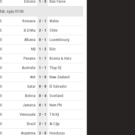
Estonia
1 - 0
Đảo Faroe
0
hật, ngày 07/06
Romania
2 - 1
Wales
5
B.D.Nha
2 - 1
Chile
5
Albania
0 - 1
Luxembourg
0
Mỹ
1 - 2
Đức
0
Panama
1 - 1
Bosnia & Herz
0
Australia
1 - 1
Thụy Sỹ
0
Anh
1 - 0
New Zealand
0
Qatar
0 - 0
El Salvador
0
Bolivia
0 - 4
Scotland
0
Jamaica
0 - 1
Nam Phi
0
Venezuela
2 - 1
T.N.Kỳ
0
Brazil
2 - 1
Ai Cập
0
Argentina
2 - 0
Honduras
0