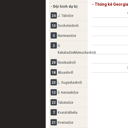
- Thống kê Georgi
- Đội hình dự bị:
Giorgi Kvernadze
24
J. Tabidze
Zivz
13
Gocholeishvili
3
Narimanidze
2
O.
KakabadzeMamuchashvili
20
Nonikashvili
18
Abuashvill
23
L. Gugeshashvili
Giorgi Kvil
12
D. Kereselidze
22
Tabatadze
Giorgi Kvil
7
Kvaratskhelia
21
Kvernadze