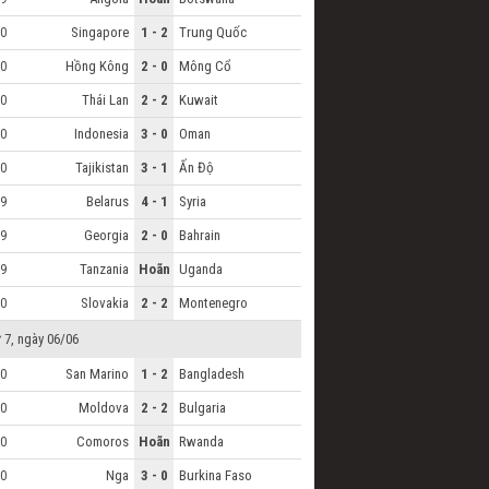
Singapore
1 - 2
Trung Quốc
0
Hồng Kông
2 - 0
Mông Cổ
0
Thái Lan
2 - 2
Kuwait
0
Indonesia
3 - 0
Oman
0
Tajikistan
3 - 1
Ấn Độ
0
Belarus
4 - 1
Syria
9
Georgia
2 - 0
Bahrain
9
Tanzania
Hoãn
Uganda
9
Slovakia
2 - 2
Montenegro
0
 7, ngày 06/06
San Marino
1 - 2
Bangladesh
0
Moldova
2 - 2
Bulgaria
0
Comoros
Hoãn
Rwanda
0
Nga
3 - 0
Burkina Faso
0