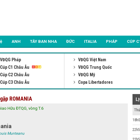
Lệ
ANH
TÂY BAN NHA
ĐỨC
ITALIA
PHÁP
CÚP C
VĐQG Pháp
VĐQG Việt Nam
Cúp C1 Châu Âu
VĐQG Trung Quốc
Cúp C2 Châu Âu
VĐQG Mỹ
Cúp C3 Châu Âu
Copa Libertadores
A gặp ROMANIA
L
Giao Hữu ĐTQG, vòng T.6
Thứ
18h0
ania
22h5
Louis Munteanu
22h5