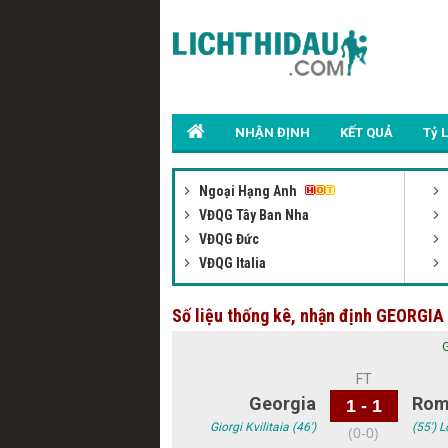
NHẬN ĐỊNH
KẾT QUẢ
Tỷ 
Ngoại Hạng Anh
VĐQG Tây Ban Nha
VĐQG Đức
VĐQG Italia
Số liệu thống kê, nhận định GEORGI
FT
Georgia
Rom
1 - 1
Giorgi Kvilitaia (46')
(55') 
(0-0)