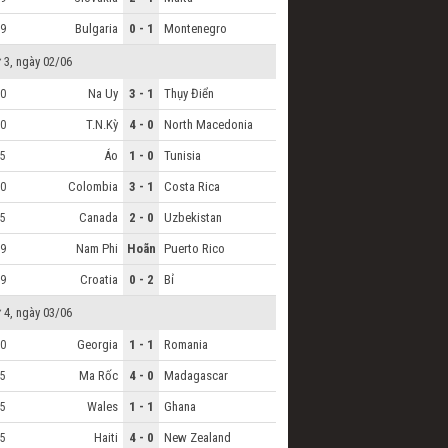
Bulgaria
0 - 1
Montenegro
9
 3, ngày 02/06
Na Uy
3 - 1
Thụy Điển
0
T.N.Kỳ
4 - 0
North Macedonia
0
Áo
1 - 0
Tunisia
5
Colombia
3 - 1
Costa Rica
0
Canada
2 - 0
Uzbekistan
5
Nam Phi
Hoãn
Puerto Rico
9
Croatia
0 - 2
Bỉ
9
 4, ngày 03/06
Georgia
1 - 1
Romania
0
Ma Rốc
4 - 0
Madagascar
5
Wales
1 - 1
Ghana
5
Haiti
4 - 0
New Zealand
5