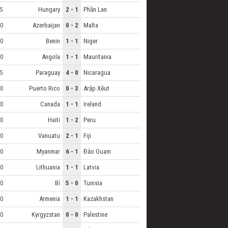
Hungary
2 - 1
Phần Lan
5
Azerbaijan
0 - 2
Malta
0
Benin
1 - 1
Niger
0
Angola
1 - 1
Mauritania
0
Paraguay
4 - 0
Nicaragua
5
Puerto Rico
0 - 3
Arập Xêut
0
Canada
1 - 1
Ireland
0
Haiti
1 - 2
Peru
0
Vanuatu
2 - 1
Fiji
0
Myanmar
6 - 1
Đảo Guam
0
Lithuania
1 - 1
Latvia
0
Bỉ
5 - 0
Tunisia
0
Armenia
1 - 1
Kazakhstan
0
Kyrgyzstan
0 - 0
Palestine
0