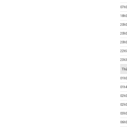
07h0
18h0
20h0
20h0
20h0
22h5
23h3
Thứ
01h0
01h4
02h0
02h0
03h0
06h0