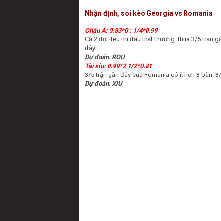
Nhận định, soi kèo Georgia vs Romania
Châu Á: 0.83*0 : 1/4*0.99
Cả 2 đội đều thi đấu thất thường: thua 3/5 trận 
đây.
Dự đoán: ROU
Tài xỉu: 0.99*2 1/2*0.81
3/5 trận gần đây của Romania có ít hơn 3 bàn. 3/
Dự đoán: XIU