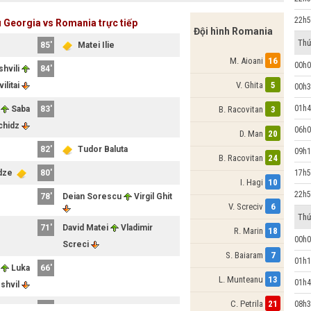
22h5
u Georgia vs Romania trực tiếp
Đội hình Romania
Thứ
85'
Matei Ilie
M. Aioani
16
00h0
hvili
84'
V. Ghita
5
vilitai
00h3
01h4
i
Saba
83'
B. Racovitan
3
chidz
06h0
D. Man
20
82'
Tudor Baluta
09h1
B. Racovitan
24
idze
80'
17h5
I. Hagi
10
22h5
78'
Deian Sorescu
Virgil Ghit
V. Screciv
6
Thứ
71'
David Matei
Vladimir
R. Marin
18
00h0
Screci
S. Baiaram
7
01h1
i
Luka
66'
L. Munteanu
13
01h4
shvil
C. Petrila
21
08h3
m Kashi
66'