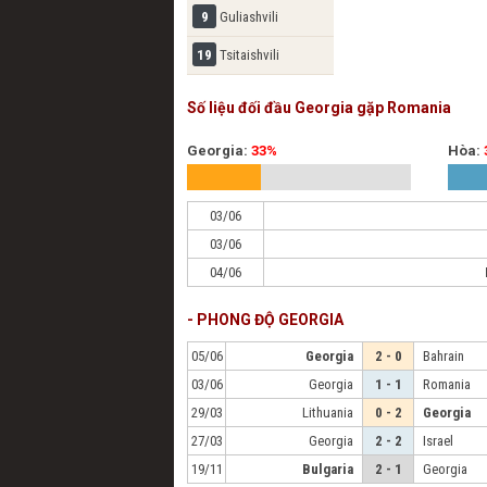
9
Guliashvili
19
Tsitaishvili
Số liệu đối đầu Georgia gặp Romania
Georgia:
33%
Hòa:
Irakli Yegoian
03/06
Chakv
03/06
04/06
- PHONG ĐỘ GEORGIA
05/06
Georgia
2 - 0
Bahrain
03/06
Georgia
1 - 1
Romania
29/03
Lithuania
0 - 2
Georgia
27/03
Georgia
2 - 2
Israel
19/11
Bulgaria
2 - 1
Georgia