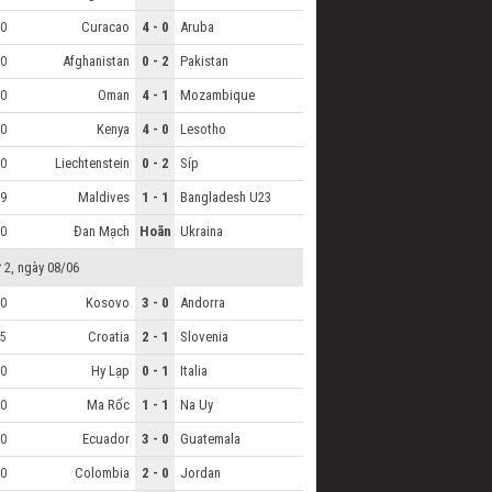
Curacao
4 - 0
Aruba
0
Afghanistan
0 - 2
Pakistan
0
Oman
4 - 1
Mozambique
0
Kenya
4 - 0
Lesotho
0
Liechtenstein
0 - 2
Síp
0
Maldives
1 - 1
Bangladesh U23
9
Đan Mạch
Hoãn
Ukraina
0
 2, ngày 08/06
Kosovo
3 - 0
Andorra
0
Croatia
2 - 1
Slovenia
5
Hy Lạp
0 - 1
Italia
0
Ma Rốc
1 - 1
Na Uy
0
Ecuador
3 - 0
Guatemala
0
Colombia
2 - 0
Jordan
0