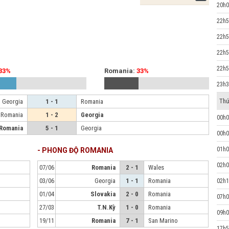
20h0
45'
Alexandru Cicaldau
Razvan
Mari
22h5
22h5
45'
Alex Dobre
Olimpiu
Moruta
22h5
45'
Lisav Eissat
Andrei Borz
22h5
33%
Romania:
33%
23h3
Giorgi
45'
Thứ
Georgia
1 - 1
Romania
etadz
Romania
1 - 2
Georgia
00h0
41'
Vladimir Screciu
Romania
5 - 1
Georgia
00h0
01h0
- PHONG ĐỘ ROMANIA
02h0
07/06
Romania
2 - 1
Wales
03/06
Georgia
1 - 1
Romania
02h1
01/04
Slovakia
2 - 0
Romania
07h0
27/03
T.N.Kỳ
1 - 0
Romania
09h0
19/11
Romania
7 - 1
San Marino
17h5