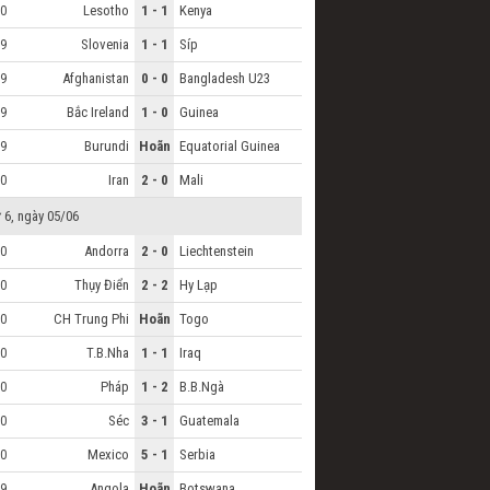
Lesotho
1 - 1
Kenya
0
Slovenia
1 - 1
Síp
9
Afghanistan
0 - 0
Bangladesh U23
9
Bắc Ireland
1 - 0
Guinea
9
Burundi
Hoãn
Equatorial Guinea
9
Iran
2 - 0
Mali
0
 6, ngày 05/06
Andorra
2 - 0
Liechtenstein
0
Thụy Điển
2 - 2
Hy Lạp
0
CH Trung Phi
Hoãn
Togo
0
T.B.Nha
1 - 1
Iraq
0
Pháp
1 - 2
B.B.Ngà
0
Séc
3 - 1
Guatemala
0
Mexico
5 - 1
Serbia
0
Angola
Hoãn
Botswana
9