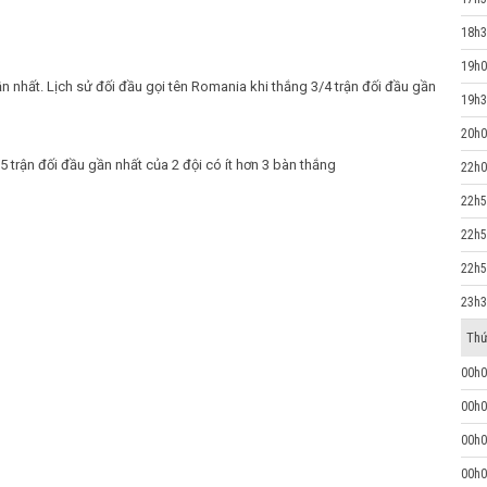
18h3
19h0
gần nhất. Lịch sử đối đầu gọi tên Romania khi thắng 3/4 trận đối đầu gần
19h3
20h0
5 trận đối đầu gần nhất của 2 đội có ít hơn 3 bàn thắng
22h0
22h5
22h5
22h5
23h3
Thứ
00h0
00h0
00h0
00h0