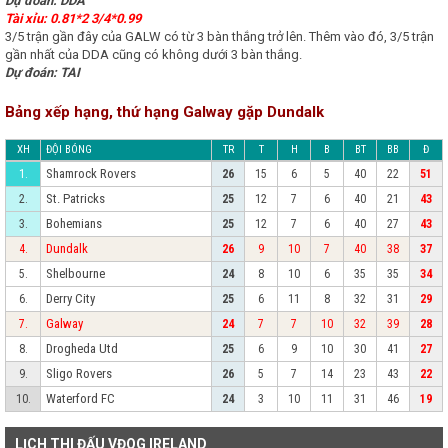
Dự đoán: DDA
Tài xỉu: 0.81*2 3/4*0.99
3/5 trận gần đây của GALW có từ 3 bàn thắng trở lên. Thêm vào đó, 3/5 trận
gần nhất của DDA cũng có không dưới 3 bàn thắng.
Dự đoán: TAI
Bảng xếp hạng, thứ hạng Galway gặp Dundalk
XH
ĐỘI BÓNG
TR
T
H
B
BT
BB
Đ
Shamrock Rovers
1.
26
15
6
5
40
22
51
St. Patricks
2.
25
12
7
6
40
21
43
Bohemians
3.
25
12
7
6
40
27
43
Dundalk
4.
26
9
10
7
40
38
37
Shelbourne
5.
24
8
10
6
35
35
34
Derry City
6.
25
6
11
8
32
31
29
Galway
7.
24
7
7
10
32
39
28
Drogheda Utd
8.
25
6
9
10
30
41
27
Sligo Rovers
9.
26
5
7
14
23
43
22
Waterford FC
10.
24
3
10
11
31
46
19
LỊCH THI ĐẤU VĐQG IRELAND