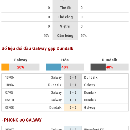
0
Thẻ đỏ
0
0
Thẻ vàng
0
0
Việt vị
0
50%
Cầm bóng
50%
Số liệu đối đầu Galway gặp Dundalk
Galway
Hòa
Dundalk
20%
40%
40%
13/06
Galway
0 - 1
Dundalk
18/04
Dundalk
2 - 1
Galway
07/03
Galway
2 - 2
Dundalk
05/10
Galway
1 - 1
Dundalk
03/08
Dundalk
0 - 2
Galway
- PHONG ĐỘ GALWAY
25/07
Galway
0 - 0
Waterford FC