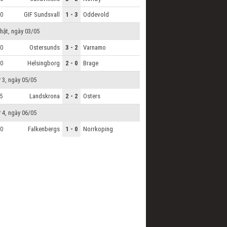
GIF Sundsvall
1 - 3
Oddevold
0
hật, ngày 03/05
Ostersunds
3 - 2
Varnamo
0
Helsingborg
2 - 0
Brage
0
 3, ngày 05/05
Landskrona
2 - 2
Osters
5
 4, ngày 06/05
Falkenbergs
1 - 0
Norrkoping
0