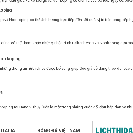
n, trận đấu giữa Falkenbergs và Norrkoping sẽ diễn ra vào 00h00, ngày 06/05/2
koping
gs và Norrkoping có thể ảnh hưởng trực tiếp đến kết quả, vị trí trên bảng xếp 
bạn cũng có thể tham khảo những nhận định Falkenbergs vs Norrkoping dựa và
Norrkoping
 những thông tin hữu ích sẽ được bổ sung giúp độc giả dễ dàng theo dõi các t
ng
koping tại Hạng 2 Thụy Điển là một trong những cuộc đối đầu hấp dẫn và nhữ
ITALIA
BÓNG ĐÁ VIỆT NAM