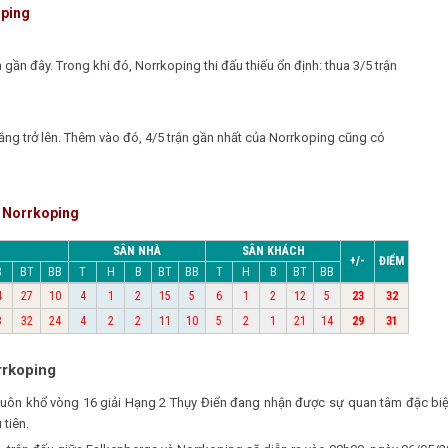
oping
 gần đây. Trong khi đó, Norrkoping thi đấu thiếu ổn định: thua 3/5 trận
ắng trở lên. Thêm vào đó, 4/5 trận gần nhất của Norrkoping cũng có
p Norrkoping
SÂN NHÀ
SÂN KHÁCH
+/-
ĐIỂM
B
BT
BB
T
H
B
BT
BB
T
H
B
BT
BB
4
27
10
4
1
2
15
5
6
1
2
12
5
23
32
3
32
24
4
2
2
11
10
5
2
1
21
14
29
31
rrkoping
khuôn khổ vòng 16 giải Hạng 2 Thụy Điển đang nhận được sự quan tâm đặc b
 tiên.