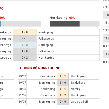
22h0
ing
C.N
20%
Norrkoping:
60%
18h0
20h0
enbergs
1 - 0
Norrkoping
Thứ
rkoping
4 - 1
Falkenbergs
kenbergs
3 - 3
Norrkoping
00h0
rkoping
1 - 0
Falkenbergs
Thứ
kenbergs
0 - 2
Norrkoping
00h0
- PHONG ĐỘ NORRKOPING
gs
29/07
Landskrona
0 - 1
Norrkoping
rg
19/07
Norrkoping
3 - 0
Sandvikens
gs
28/06
Norrkoping
0 - 1
Norrby
gs
21/06
Ostersunds
0 - 2
Norrkoping
16/06
Norrkoping
2 - 0
Varbergs BoIS