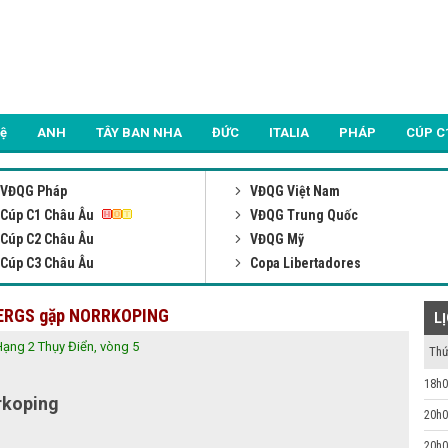
Lệ
ANH
TÂY BAN NHA
ĐỨC
ITALIA
PHÁP
CÚP C
VĐQG Pháp
VĐQG Việt Nam
Cúp C1 Châu Âu
VĐQG Trung Quốc
Cúp C2 Châu Âu
VĐQG Mỹ
Cúp C3 Châu Âu
Copa Libertadores
NBERGS gặp NORRKOPING
L
Hạng 2 Thụy Điển, vòng 5
Thứ
18h0
rkoping
20h0
20h0