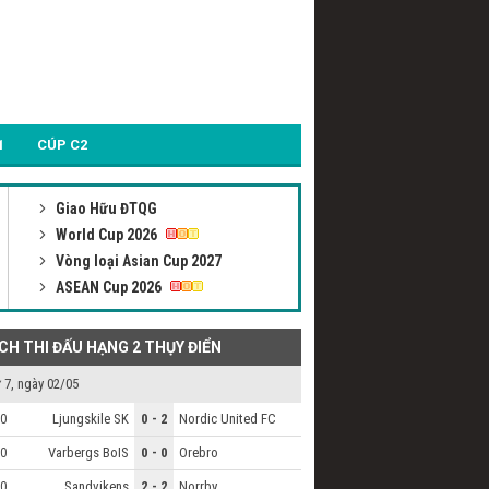
1
CÚP C2
Giao Hữu ĐTQG
World Cup 2026
Vòng loại Asian Cup 2027
ASEAN Cup 2026
ỊCH THI ĐẤU HẠNG 2 THỤY ĐIỂN
 7, ngày 02/05
Ljungskile SK
0 - 2
Nordic United FC
0
Varbergs BoIS
0 - 0
Orebro
0
Sandvikens
2 - 2
Norrby
0