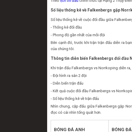
Theo
lịch thi đấu
chính thức tại Hạng 2 Thụy Điể
Số liệu thống kê về Falkenbergs gặp Norr
Số liệu thống kê về cuộc đối đầu giữa Falkenber
- Thống kê đối đầu
- Phong độ gần nhất của mỗi đội
Bên cạnh đó, trước khi trận trận đấu diễn ra 
của chúng tôi.
Thông tin diễn biến Falkenbergs đối đầu 
Khi trận đấu Falkenbergs vs Norrkoping diễn ra,
- Đội hình ra sân 2 đội
- Diễn biến trận đấu
- Kết quả cuộc đối đầu Falkenbergs vs Norrkopi
- Số liệu thống kê về trận đấu
Nhìn chung, cặp đấu giữa Falkenbergs gặp Norr
đọc có cái nhìn tổng quát hơn.
BÓNG ĐÁ ANH
BÓNG ĐÁ 