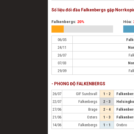
Số liệu đối đầu Falkenbergs gặp Norrkop
Falkenbergs:
20%
Hòa:
06/05
Falk
24/11
Nor
26/07
Fal
07/03
Nor
29/09
Fal
- PHONG ĐỘ FALKENBERGS
26/07
GIF Sundsvall
1 - 2
Falkenber
22/07
Falkenbergs
2 - 3
Helsingbo
27/06
Brage
2 - 4
Falkenber
21/06
Osters
1 - 3
Falkenber
14/06
Falkenbergs
1 - 1
Orebro