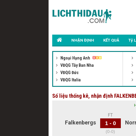
NHẬN ĐỊNH
KẾT QUẢ
Tỷ 
Ngoại Hạng Anh
VĐQG Tây Ban Nha
VĐQG Đức
VĐQG Italia
Số liệu thống kê, nhận định FALKE
FT
Falkenbergs
Nor
1 - 0
(0-0)