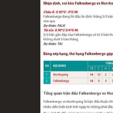
Nhận định, soi kèo Falkenbergs vs Norrk
Châu Á: 0.92*0 : 0*0.96
Falkenbergs đang thi đấu ổn định: thắng 3/5 trận
vừa qua.
Dự đoán: FALK
Tài xỉu: 0.90*2 3/4*0.96
3/5 trận gần đây của Falkenbergs có từ 3 bàn th
không dưới 3 bàn thắng.
Dự đoán: TAI
Bảng xếp hạng, thứ hạng Falkenbergs gặ
TỔNG
XH
ĐỘI BÓNG
TR
T
H
Norrkoping
1.
16
10
2
Falkenbergs
2.
16
9
4
Tổng quan trận đấu Falkenbergs vs No
Falkenbergs vs Norrkoping là trận đấu thuộc 
nhiều diễn biến kịch tính ngay từ những phút đầu