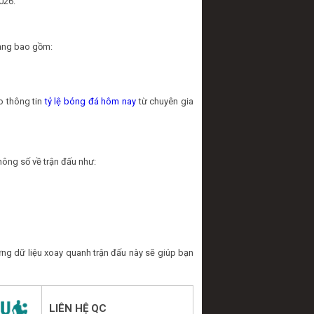
026.
hạng bao gồm:
o thông tin
tỷ lệ bóng đá hôm nay
từ chuyên gia
hông số về trận đấu như:
ng dữ liệu xoay quanh trận đấu này sẽ giúp bạn
LIÊN HỆ QC