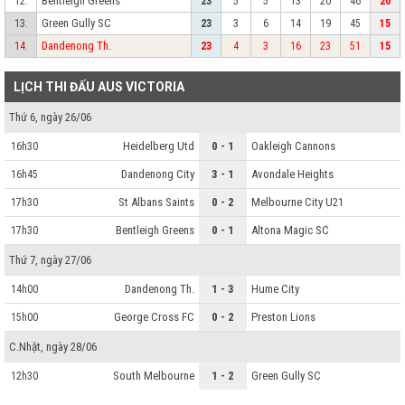
Bentleigh Greens
12.
23
5
5
13
20
46
20
Green Gully SC
13.
23
3
6
14
19
45
15
Dandenong Th.
14.
23
4
3
16
23
51
15
LỊCH THI ĐẤU AUS VICTORIA
Thứ 6, ngày 26/06
Heidelberg Utd
0 - 1
Oakleigh Cannons
16h30
Dandenong City
3 - 1
Avondale Heights
16h45
St Albans Saints
0 - 2
Melbourne City U21
17h30
Bentleigh Greens
0 - 1
Altona Magic SC
17h30
Thứ 7, ngày 27/06
Dandenong Th.
1 - 3
Hume City
14h00
George Cross FC
0 - 2
Preston Lions
15h00
C.Nhật, ngày 28/06
South Melbourne
1 - 2
Green Gully SC
12h30