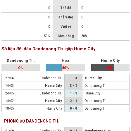
0
Thẻ đỏ
0
0
Thẻ vàng
0
0
Việt vị
0
50%
Cầm bóng
50%
Số liệu đối đầu Dandenong Th. gặp Hume City
Dandenong Th.
Hòa
Hume City
0%
40%
60%
27/06
Dandenong Th.
1 - 3
Hume City
14/03
Hume City
3 - 1
Dandenong Th.
24/05
Dandenong Th.
1 - 1
Hume City
14/02
Hume City
2 - 1
Dandenong Th.
18/05
Hume City
0 - 0
Dandenong Th.
- PHONG ĐỘ DANDENONG TH.
01/08
Dandenong Th.
0 - 3
Dandenong City