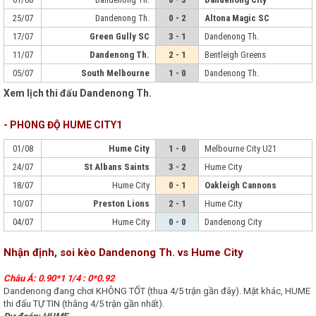
25/07
Dandenong Th.
0 - 2
Altona Magic SC
17/07
Green Gully SC
3 - 1
Dandenong Th.
11/07
Dandenong Th.
2 - 1
Bentleigh Greens
05/07
South Melbourne
1 - 0
Dandenong Th.
Xem lịch thi đấu Dandenong Th.
- PHONG ĐỘ HUME CITY1
01/08
Hume City
1 - 0
Melbourne City U21
24/07
St Albans Saints
3 - 2
Hume City
18/07
Hume City
0 - 1
Oakleigh Cannons
10/07
Preston Lions
2 - 1
Hume City
04/07
Hume City
0 - 0
Dandenong City
Nhận định, soi kèo Dandenong Th. vs Hume City
Châu Á: 0.90*1 1/4 : 0*0.92
Dandenong đang chơi KHÔNG TỐT (thua 4/5 trận gần đây). Mặt khác, HUME
thi đấu TỰ TIN (thắng 4/5 trận gần nhất).