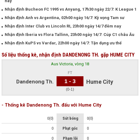
nay
Nhận định Bucheon FC 1995 vs Anyang, 17h30 ngày 22/7: K League 1
Nhận định Anh vs Argentina, 02h00 ngày 16/7: Kỳ vọng Tam sư
Nhận định Inter Club vs Lincoln RI, 23h00 ngày 14/7 đêm nay
Nhận định Iberia vs Flora Tallinn, 23h00 ngày 14/7: Cúp C1 châu Âu
Nhận định KuPS vs Vardar, 22h00 ngày 14/7: Tận dụng ưu thế
Số liệu thống kê, nhận định DANDENONG TH. gặp HUME CITY
Aus Victoria, vòng 18
FT
1 - 3
Dandenong Th.
Hume City
(0-1)
- Thống kê Dandenong Th. đấu với Hume City
0(0)
Sút bóng
0(0)
0
Phạt góc
0
0
Phạm lỗi
0