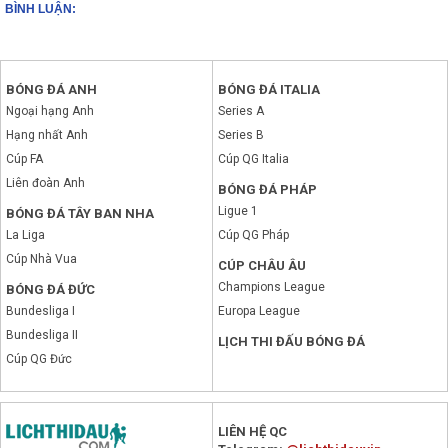
BÌNH LUẬN:
BÓNG ĐÁ ANH
BÓNG ĐÁ ITALIA
Ngoại hạng Anh
Series A
Hạng nhất Anh
Series B
Cúp FA
Cúp QG Italia
Liên đoàn Anh
BÓNG ĐÁ PHÁP
Ligue 1
BÓNG ĐÁ TÂY BAN NHA
La Liga
Cúp QG Pháp
Cúp Nhà Vua
CÚP CHÂU ÂU
Champions League
BÓNG ĐÁ ĐỨC
Bundesliga I
Europa League
Bundesliga II
LỊCH THI ĐẤU BÓNG ĐÁ
Cúp QG Đức
x
LIÊN HỆ QC