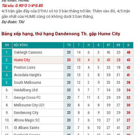
Dự đoán: HUME
Tài xỉu: 0.95*3 1/4*0.85
4/5 trận gần đây của DTHU có từ 3 bàn thắng trở lên. Thêm vào đó, 4/5 trận
gần nhất của HUME cũng có không dưới 3 bàn thắng.
Dự đoán: TAI
Bảng xếp hạng, thứ hạng Dandenong Th. gặp Hume City
XH
ĐỘI BÓNG
TR
T
H
B
BT
BB
Đ
Oakleigh Cannons
1.
23
14
6
3
45
20
48
Hume City
2.
23
13
4
6
43
28
43
Preston Lions
3.
22
13
4
5
33
18
43
Avondale Heights
4.
23
13
2
8
59
31
41
South Melbourne
5.
23
12
2
9
35
33
38
Heidelberg Utd
6.
23
9
7
7
34
28
34
George Cross FC
7.
23
7
11
5
29
29
32
Melbourne City U21
8.
22
8
6
8
39
27
30
Dandenong City
9.
23
8
6
9
30
29
30
Altona Magic SC
10.
23
7
6
10
27
37
27
St Albans Saints
11.
23
7
6
10
27
41
27