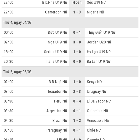
B.D.Nha U19 Nữ
Hoãn
Séc U19 Nữ
22h00
Cameroon Nữ
1 - 3
Nigeria Nữ
22h00
Thứ 4, ngày 04/03
Đức U19 Nữ
0 - 1
Thụy Điển U19 Nữ
00h00
Nga U19 Nữ
3 - 0
Jordan U20 Nữ
02h00
Serbia U19 Nữ
1 - 0
Hy Lạp U19 Nữ
18h00
Italia U19 Nữ
0 - 0
Ba Lan U19 Nữ
20h30
Thứ 5, ngày 05/03
B.B.Ngà Nữ
1 - 0
Kenya Nữ
02h00
Ecuador Nữ
2 - 3
Uruguay Nữ
03h00
Peru Nữ
0 - 4
El Salvador Nữ
03h30
Argentina Nữ
0 - 1
Colombia Nữ
03h30
Brazil Nữ
1 - 2
Venezuela Nữ
04h30
Paraguay Nữ
0 - 1
Chile Nữ
05h00
Mỹ Nữ
1 - 0
Canada Nữ