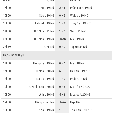
06h45
Áo U19 Nữ
2 - 1
Phần Lan U19 Nữ
17h00
Séc U19 Nữ
0 - 2
Wales U19 Nữ
19h00
Ireland U19 Nữ
1 - 3
Thụy Sỹ U19 Nữ
20h00
B.D.Nha U23 Nữ
1 - 0
Séc U23 Nữ
22h00
B.D.Nha U19 Nữ
Hoãn
Mỹ U19 Nữ
22h00
UAE Nữ
0 - 0
Tajikistan Nữ
22h59
Thứ 6, ngày 06/03
Hungary U19 Nữ
0 - 6
Mỹ U18 Nữ
17h00
T.B.Nha U20 Nữ
6 - 0
Hà Lan U19 Nữ
17h00
Na Uy U19 Nữ
1 - 2
Pháp U19 Nữ
18h00
Uzbekistan U20 Nữ
0 - 6
Ma Rốc Nữ U20
19h00
Anh U20 Nữ
4 - 1
Mexico U20 Nữ
19h00
Hồng Kông Nữ
Hoãn
Nga Nữ
19h00
Nga U19 Nữ
1 - 0
Thái Lan U20 Nữ
19h00