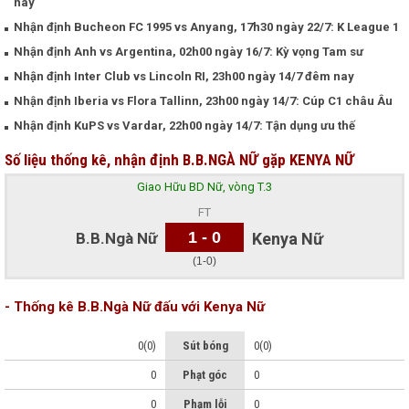
nay
Nhận định Bucheon FC 1995 vs Anyang, 17h30 ngày 22/7: K League 1
Nhận định Anh vs Argentina, 02h00 ngày 16/7: Kỳ vọng Tam sư
Nhận định Inter Club vs Lincoln RI, 23h00 ngày 14/7 đêm nay
Nhận định Iberia vs Flora Tallinn, 23h00 ngày 14/7: Cúp C1 châu Âu
Nhận định KuPS vs Vardar, 22h00 ngày 14/7: Tận dụng ưu thế
Số liệu thống kê, nhận định B.B.NGÀ NỮ gặp KENYA NỮ
Giao Hữu BD Nữ, vòng T.3
FT
1 - 0
B.B.Ngà Nữ
Kenya Nữ
(1-0)
- Thống kê B.B.Ngà Nữ đấu với Kenya Nữ
0(0)
Sút bóng
0(0)
0
Phạt góc
0
0
Phạm lỗi
0