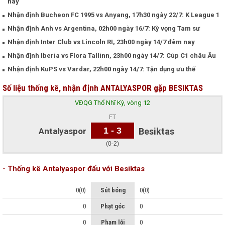
nay
Nhận định Bucheon FC 1995 vs Anyang, 17h30 ngày 22/7: K League 1
Nhận định Anh vs Argentina, 02h00 ngày 16/7: Kỳ vọng Tam sư
Nhận định Inter Club vs Lincoln RI, 23h00 ngày 14/7 đêm nay
Nhận định Iberia vs Flora Tallinn, 23h00 ngày 14/7: Cúp C1 châu Âu
Nhận định KuPS vs Vardar, 22h00 ngày 14/7: Tận dụng ưu thế
Số liệu thống kê, nhận định ANTALYASPOR gặp BESIKTAS
VĐQG Thổ Nhĩ Kỳ, vòng 12
FT
1 - 3
Antalyaspor
Besiktas
(0-2)
- Thống kê Antalyaspor đấu với Besiktas
0(0)
Sút bóng
0(0)
0
Phạt góc
0
0
Phạm lỗi
0