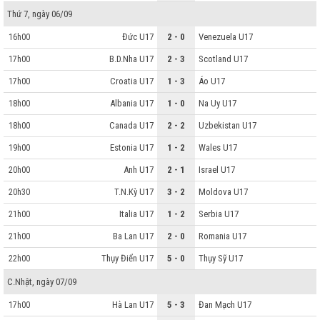
Thứ 7, ngày 06/09
Đức U17
2 - 0
Venezuela U17
16h00
B.D.Nha U17
2 - 3
Scotland U17
17h00
Croatia U17
1 - 3
Áo U17
17h00
Albania U17
1 - 0
Na Uy U17
18h00
Canada U17
2 - 2
Uzbekistan U17
18h00
Estonia U17
1 - 2
Wales U17
19h00
Anh U17
2 - 1
Israel U17
20h00
T.N.Kỳ U17
3 - 2
Moldova U17
20h30
Italia U17
1 - 2
Serbia U17
21h00
Ba Lan U17
2 - 0
Romania U17
21h00
Thụy Điển U17
5 - 0
Thụy Sỹ U17
22h00
C.Nhật, ngày 07/09
Hà Lan U17
5 - 3
Đan Mạch U17
17h00