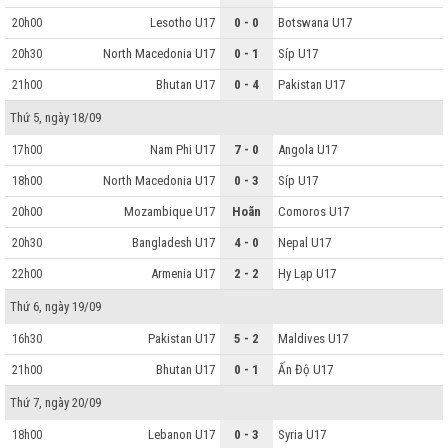
Lesotho U17
0 - 0
Botswana U17
20h00
North Macedonia U17
0 - 1
Síp U17
20h30
Bhutan U17
0 - 4
Pakistan U17
21h00
Thứ 5, ngày 18/09
Nam Phi U17
7 - 0
Angola U17
17h00
North Macedonia U17
0 - 3
Síp U17
18h00
Mozambique U17
Hoãn
Comoros U17
20h00
Bangladesh U17
4 - 0
Nepal U17
20h30
Armenia U17
2 - 2
Hy Lạp U17
22h00
Thứ 6, ngày 19/09
Pakistan U17
5 - 2
Maldives U17
16h30
Bhutan U17
0 - 1
Ấn Độ U17
21h00
Thứ 7, ngày 20/09
Lebanon U17
0 - 3
Syria U17
18h00