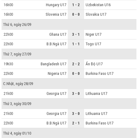
Hungary U17
1 - 2
Uzbekistan U16
16h00
Slovenia U17
0 - 0
Slovakia U17
16h00
Thứ 6, ngày 26/09
Ghana U17
3 - 1
Niger U17
22h00
B.B.Ngà U17
1 - 1
Togo U17
22h00
Thứ 7, ngày 27/09
Bangladesh U17
2 - 2
Ấn Độ U17
19h30
Nigeria U17
0 - 0
Burkina Faso U17
22h00
C.Nhật, ngày 28/09
Georgia U17
3 - 0
Lithuania U17
21h00
Thứ 3, ngày 30/09
Georgia U17
3 - 0
Lithuania U17
21h00
B.B.Ngà U17
2 - 1
Burkina Faso U17
22h00
Thứ 4, ngày 01/10