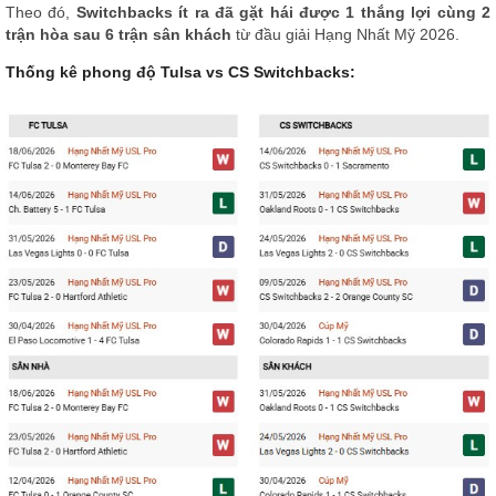
Theo đó,
Switchbacks ít ra đã gặt hái được 1 thắng lợi cùng 2
trận hòa sau 6 trận sân khách
từ đầu giải Hạng Nhất Mỹ 2026.
Thống kê phong độ Tulsa vs CS Switchbacks: