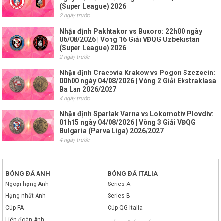
(Super League) 2026
2 ngày trước
Nhận định Pakhtakor vs Buxoro: 22h00 ngày
06/08/2026 | Vòng 16 Giải VĐQG Uzbekistan
(Super League) 2026
2 ngày trước
Nhận định Cracovia Krakow vs Pogon Szczecin:
00h00 ngày 04/08/2026 | Vòng 2 Giải Ekstraklasa
Ba Lan 2026/2027
4 ngày trước
Nhận định Spartak Varna vs Lokomotiv Plovdiv:
01h15 ngày 04/08/2026 | Vòng 3 Giải VĐQG
Bulgaria (Parva Liga) 2026/2027
4 ngày trước
BÓNG ĐÁ ANH
BÓNG ĐÁ ITALIA
Ngoại hạng Anh
Series A
Hạng nhất Anh
Series B
Cúp FA
Cúp QG Italia
Liên đoàn Anh