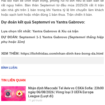
Hai đội hẳn sẽ chơi thận trọng, phòng rủi ro bởi nếu bị dẫn bàn sẽ
rất nguy hiểm. Bản thân Septemvri từ đầu mùa 2025/26 rất ít trận
sân nhà ghi trên 1 bàn trong khi Yantra tỷ lệ lớn chuyến làm khách
hoặc sạch lưới hoặc nhận đúng 1 bàn thua. Trận chiến ít bàn.
Dự đoán kết quả Septemvri vs Yantra Gabrovo:
Lựa chọn tốt nhất: Yantra Gabrovo & Xỉu cả trận
DỰ ĐOÁN: Septemvri 1-1 Yantra Gabrovo
(Septemvri thắng hiệp
phụ hoặc 11m)
XEM THÊM:
https://lichthidau.com/nhan-dinh-keo-bong-da.html
BÌNH LUẬN:
TIN LIÊN QUAN
Nhận định Maccabi Tel Aviv vs CSKA Sofia: 23h00
ngày 06/08/2026 | Vòng loại 3 UEFA Europa
League (Lượt đi)
11 giờ trước