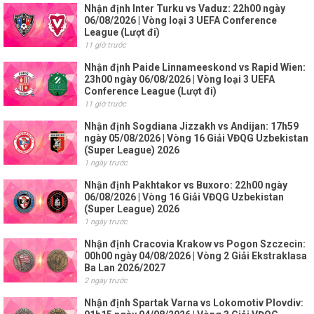
Nhận định Inter Turku vs Vaduz: 22h00 ngày
06/08/2026 | Vòng loại 3 UEFA Conference
League (Lượt đi)
11 giờ trước
Nhận định Paide Linnameeskond vs Rapid Wien:
23h00 ngày 06/08/2026 | Vòng loại 3 UEFA
Conference League (Lượt đi)
11 giờ trước
Nhận định Sogdiana Jizzakh vs Andijan: 17h59
ngày 05/08/2026 | Vòng 16 Giải VĐQG Uzbekistan
(Super League) 2026
1 ngày trước
Nhận định Pakhtakor vs Buxoro: 22h00 ngày
06/08/2026 | Vòng 16 Giải VĐQG Uzbekistan
(Super League) 2026
1 ngày trước
Nhận định Cracovia Krakow vs Pogon Szczecin:
00h00 ngày 04/08/2026 | Vòng 2 Giải Ekstraklasa
Ba Lan 2026/2027
2 ngày trước
Nhận định Spartak Varna vs Lokomotiv Plovdiv: