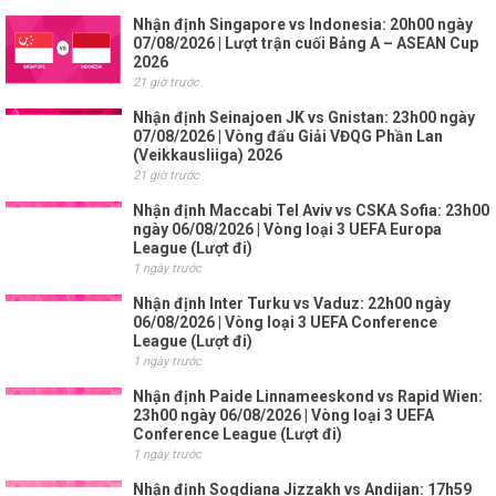
Nhận định Singapore vs Indonesia: 20h00 ngày
07/08/2026 | Lượt trận cuối Bảng A – ASEAN Cup
2026
21 giờ trước
Nhận định Seinajoen JK vs Gnistan: 23h00 ngày
07/08/2026 | Vòng đấu Giải VĐQG Phần Lan
(Veikkausliiga) 2026
21 giờ trước
Nhận định Maccabi Tel Aviv vs CSKA Sofia: 23h00
ngày 06/08/2026 | Vòng loại 3 UEFA Europa
League (Lượt đi)
1 ngày trước
Nhận định Inter Turku vs Vaduz: 22h00 ngày
06/08/2026 | Vòng loại 3 UEFA Conference
League (Lượt đi)
1 ngày trước
Nhận định Paide Linnameeskond vs Rapid Wien:
23h00 ngày 06/08/2026 | Vòng loại 3 UEFA
Conference League (Lượt đi)
1 ngày trước
Nhận định Sogdiana Jizzakh vs Andijan: 17h59