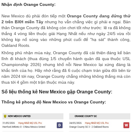
Nhận định Orange County:
New Mexico dù phải đón tiếp một
Orange County đang đứng thứ
2 trên BXH miền Tây
nhưng họ vẫn chẳng việc gì phải e ngại. Bản
thân Orange County đã không còn chơi tốt như trước: lẽ ra đã không
thắng 4 vòng liền thuộc giải Hạng Nhất nếu như ngày 24/5 vừa rồi
không kịp nổ súng vào những phút cuối để "hạ sát" thành công,
Oakland Roots.
Không phủ nhận mùa này, Orange County đã cải thiện đáng kể bản
lĩnh đi khách (thua đúng 1/5 chuyến hành quân đã qua thuộc USL
Championship 2026) nhưng khổ nỗi New Mexico lại xứng đáng là
khắc tinh của họ. Hãy nhớ rằng đã 6 cuộc chạm trán giữa đôi bên từ
năm 2024 tới nay, Orange County chẳng những không thắng mà còn
thua tới 4 gồm một trận thuộc mùa này.
Số liệu thống kê New Mexico gặp Orange County:
Thống kê phong độ New Mexico vs Orange County: