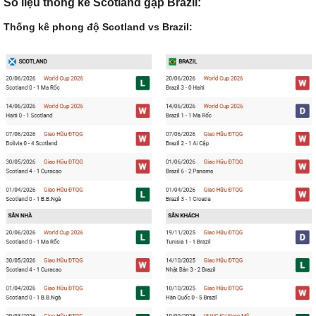
Số liệu thống kê Scotland gặp Brazil:
Thống kê phong độ Scotland vs Brazil: