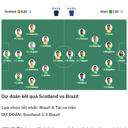
Dự đoán kết quả Scotland vs Brazil:
Lựa chọn tốt nhất: Brazil & Tài cả trận
DỰ ĐOÁN: Scotland 1-3 Brazil