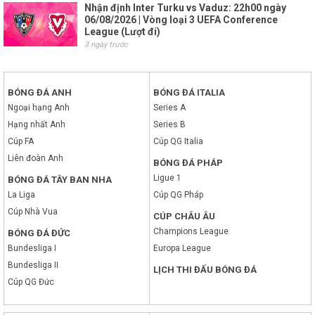
Nhận định Inter Turku vs Vaduz: 22h00 ngày
06/08/2026 | Vòng loại 3 UEFA Conference
League (Lượt đi)
3 ngày trước
BÓNG ĐÁ ANH
BÓNG ĐÁ ITALIA
Ngoại hạng Anh
Series A
Hạng nhất Anh
Series B
Cúp FA
Cúp QG Italia
Liên đoàn Anh
BÓNG ĐÁ PHÁP
Ligue 1
BÓNG ĐÁ TÂY BAN NHA
La Liga
Cúp QG Pháp
Cúp Nhà Vua
CÚP CHÂU ÂU
Champions League
BÓNG ĐÁ ĐỨC
Bundesliga I
Europa League
Bundesliga II
LỊCH THI ĐẤU BÓNG ĐÁ
Cúp QG Đức