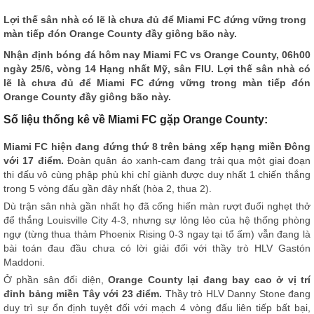
Lợi thế sân nhà có lẽ là chưa đủ để Miami FC đứng vững trong
màn tiếp đón Orange County đầy giông bão này.
Nhận định bóng đá hôm nay
Miami FC vs Orange County, 06h00
ngày 25/6, vòng 14 Hạng nhất Mỹ, sân FIU. Lợi thế sân nhà có
lẽ là chưa đủ để Miami FC đứng vững trong màn tiếp đón
Orange County đầy giông bão này.
Số liệu thống kê về Miami FC gặp Orange County:
Miami FC hiện đang đứng thứ 8 trên bảng xếp hạng miền Đông
với 17 điểm.
Đoàn quân áo xanh-cam đang trải qua một giai đoạn
thi đấu vô cùng phập phù khi chỉ giành được duy nhất 1 chiến thắng
trong 5 vòng đấu gần đây nhất (hòa 2, thua 2).
Dù trận sân nhà gần nhất họ đã cống hiến màn rượt đuổi nghẹt thở
để thắng Louisville City 4-3, nhưng sự lỏng lẻo của hệ thống phòng
ngự (từng thua thảm Phoenix Rising 0-3 ngay tại tổ ấm) vẫn đang là
bài toán đau đầu chưa có lời giải đối với thầy trò HLV Gastón
Maddoni.
Ở phần sân đối diện,
Orange County lại đang bay cao ở vị trí
đỉnh bảng miền Tây với 23 điểm.
Thầy trò HLV Danny Stone đang
duy trì sự ổn định tuyệt đối với mạch 4 vòng đấu liên tiếp bất bại,