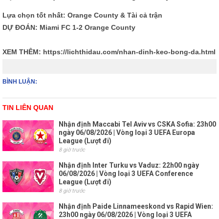
Lựa chọn tốt nhất: Orange County & Tài cả trận
DỰ ĐOÁN: Miami FC 1-2 Orange County
XEM THÊM:
https://lichthidau.com/nhan-dinh-keo-bong-da.html
BÌNH LUẬN:
TIN LIÊN QUAN
Nhận định Maccabi Tel Aviv vs CSKA Sofia: 23h00
ngày 06/08/2026 | Vòng loại 3 UEFA Europa
League (Lượt đi)
8 giờ trước
Nhận định Inter Turku vs Vaduz: 22h00 ngày
06/08/2026 | Vòng loại 3 UEFA Conference
League (Lượt đi)
8 giờ trước
Nhận định Paide Linnameeskond vs Rapid Wien:
23h00 ngày 06/08/2026 | Vòng loại 3 UEFA