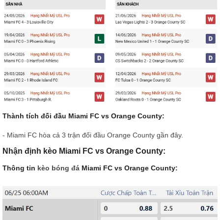
Thành tích đối đầu Miami FC vs Orange County:
- Miami FC hòa cả 3 trận đối đầu Orange County gần đây.
Nhận định kèo Miami FC vs Orange County:
Thông tin
kèo bóng đá
Miami FC vs Orange County: