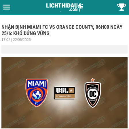
NHẬN ĐỊNH MIAMI FC VS ORANGE COUNTY, 06H00 NGÀY
25/6: KHÓ ĐỨNG VỮNG
17:02 | 22/06/2026