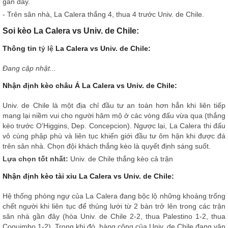
gần đây.
- Trên sân nhà, La Calera thắng 4, thua 4 trước Univ. de Chile.
Soi kèo La Calera vs Univ. de Chile:
Thông tin
tỷ lệ
La Calera vs Univ. de Chile:
Đang cập nhật...
Nhận định kèo châu Á La Calera vs Univ. de Chile:
Univ. de Chile là một địa chỉ đầu tư an toàn hơn hẳn khi liên tiếp
mang lại niềm vui cho người hâm mộ ở các vòng đấu vừa qua (thắng
kèo trước O'Higgins, Dep. Concepcion). Ngược lại, La Calera thi đấu
vô cùng phập phù và liên tục khiến giới đầu tư ôm hận khi được đá
trên sân nhà. Chọn đội khách thắng kèo là quyết định sáng suốt.
Lựa chọn tốt nhất:
Univ. de Chile thắng kèo cả trận
Nhận định kèo tài xỉu La Calera vs Univ. de Chile:
Hệ thống phòng ngự của La Calera đang bộc lộ những khoảng trống
chết người khi liên tục để thủng lưới từ 2 bàn trở lên trong các trận
sân nhà gần đây (hòa Univ. de Chile 2-2, thua Palestino 1-2, thua
Coquimbo 1-2). Trong khi đó, hàng công của Univ. de Chile đang vận