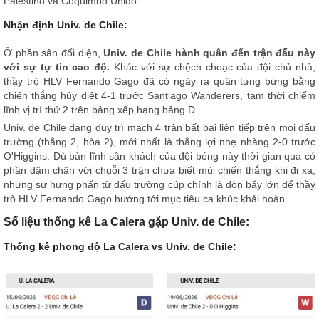
Palestino và Coquimbo Unido.
Nhận định Univ. de Chile:
Ở phần sân đối diện,
Univ. de Chile hành quân đến trận đấu này
với sự tự tin cao độ.
Khác với sự chệch choạc của đội chủ nhà,
thầy trò HLV Fernando Gago đã có ngày ra quân tưng bừng bằng
chiến thắng hủy diệt 4-1 trước Santiago Wanderers, tạm thời chiếm
lĩnh vị trí thứ 2 trên bảng xếp hạng bảng D.
Univ. de Chile đang duy trì mạch 4 trận bất bại liên tiếp trên mọi đấu
trường (thắng 2, hòa 2), mới nhất là thắng lợi nhẹ nhàng 2-0 trước
O'Higgins. Dù bản lĩnh sân khách của đội bóng này thời gian qua có
phần dậm chân với chuỗi 3 trận chưa biết mùi chiến thắng khi đi xa,
nhưng sự hưng phấn từ đấu trường cúp chính là đòn bẩy lớn để thầy
trò HLV Fernando Gago hướng tới mục tiêu ca khúc khải hoàn.
Số liệu thống kê La Calera gặp Univ. de Chile:
Thống kê phong độ La Calera vs Univ. de Chile: