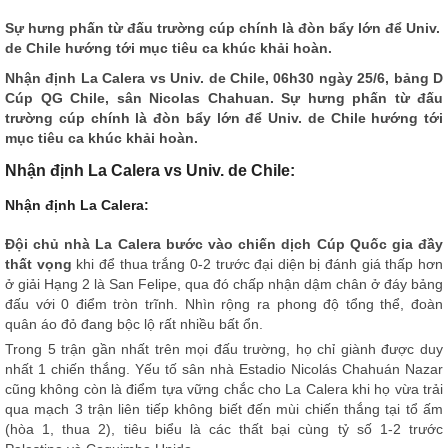
Sự hưng phấn từ đấu trường cúp chính là đòn bẩy lớn để Univ.
de Chile hướng tới mục tiêu ca khúc khải hoàn.
Nhận định
La Calera vs Univ. de Chile, 06h30 ngày 25/6, bảng D
Cúp QG Chile, sân Nicolas Chahuan. Sự hưng phấn từ đấu
trường cúp chính là đòn bẩy lớn để Univ. de Chile hướng tới
mục tiêu ca khúc khải hoàn.
Nhận định La Calera vs Univ. de Chile:
Nhận định La Calera:
Đội chủ nhà La Calera bước vào chiến dịch Cúp Quốc gia đầy
thất vọng
khi để thua trắng 0-2 trước đại diện bị đánh giá thấp hơn
ở giải Hạng 2 là San Felipe, qua đó chấp nhận dậm chân ở đáy bảng
đấu với 0 điểm tròn trĩnh. Nhìn rộng ra phong độ tổng thể, đoàn
quân áo đỏ đang bộc lộ rất nhiều bất ổn.
Trong 5 trận gần nhất trên mọi đấu trường, họ chỉ giành được duy
nhất 1 chiến thắng. Yếu tố sân nhà Estadio Nicolás Chahuán Nazar
cũng không còn là điểm tựa vững chắc cho La Calera khi họ vừa trải
qua mạch 3 trận liên tiếp không biết đến mùi chiến thắng tại tổ ấm
(hòa 1, thua 2), tiêu biểu là các thất bại cùng tỷ số 1-2 trước