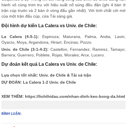
hành vô cùng trơn tru với hiệu suất nổ súng đều đặn (ghi 4 bàn ở
trận cúp trước và 2 bàn ở vòng đấu gần nhất). Với tính chất cởi mở
của một trận đấu cúp, cửa Tài sáng giá.
Đội hình dự kiến La Calera vs Univ. de Chile:
La Calera (4-5-1):
Espinoza; Maturana, Palma, Andia, Lavin;
Oyarzo, Moya, Argandona, Hiriart, Encinas; Pozzo.
Univ. de Chile (3-1-4-2):
Castellon; Fernandez, Ramirez, Tamayo;
Barrera; Guerrero, Poblete, Rojas, Morales; Arce, Lucero.
Dự đoán kết quả La Calera vs Univ. de Chile:
Lựa chọn tốt nhất: Univ. de Chile & Tài cả trận
DỰ ĐOÁN: La Calera 1-2 Univ. de Chile
XEM THÊM:
https://lichthidau.com/nhan-dinh-keo-bong-da.html
BÌNH LUẬN: