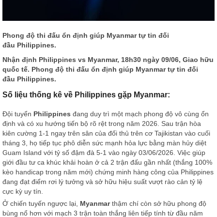
Phong độ thi đấu ổn định giúp Myanmar tự tin đối
đầu Philippines.
Nhận định
Philippines vs Myanmar, 18h30 ngày 09/06, Giao hữu
quốc tế. Phong độ thi đấu ổn định giúp Myanmar tự tin đối
đầu Philippines.
Số liệu thống kê về Philippines gặp Myanmar:
Đội tuyển
Philippines
đang duy trì một mạch phong độ vô cùng ổn
định và có xu hướng tiến bộ rõ rệt trong năm 2026. Sau trận hòa
kiên cường 1-1 ngay trên sân của đối thủ trên cơ Tajikistan vào cuối
tháng 3, họ tiếp tục phô diễn sức mạnh hỏa lực bằng màn hủy diệt
Guam Island với tỷ số đậm đà 5-1 vào ngày 03/06/2026. Việc giúp
giới đầu tư ca khúc khải hoàn ở cả 2 trận đấu gần nhất (thắng 100%
kèo handicap trong năm mới) chứng minh hàng công của Philippines
đang đạt điểm rơi lý tưởng và sở hữu hiệu suất vượt rào cản tỷ lệ
cực kỳ uy tín.
Ở chiến tuyến ngược lại,
Myanmar
thậm chí còn sở hữu phong độ
bùng nổ hơn với mạch 3 trận toàn thắng liên tiếp tính từ đầu năm