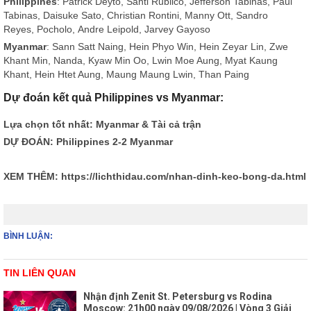
Philippines
: Patrick Deyto, Santi Rublico, Jefferson Tabinas, Paul
Tabinas, Daisuke Sato, Christian Rontini, Manny Ott, Sandro
Reyes, Pocholo, Andre Leipold, Jarvey Gayoso
Myanmar
: Sann Satt Naing, Hein Phyo Win, Hein Zeyar Lin, Zwe
Khant Min, Nanda, Kyaw Min Oo, Lwin Moe Aung, Myat Kaung
Khant, Hein Htet Aung, Maung Maung Lwin, Than Paing
Dự đoán kết quả Philippines vs Myanmar:
Lựa chọn tốt nhất: Myanmar & Tài cả trận
DỰ ĐOÁN: Philippines 2-2 Myanmar
XEM THÊM:
https://lichthidau.com/nhan-dinh-keo-bong-da.html
BÌNH LUẬN:
TIN LIÊN QUAN
Nhận định Zenit St. Petersburg vs Rodina
Moscow: 21h00 ngày 09/08/2026 | Vòng 3 Giải