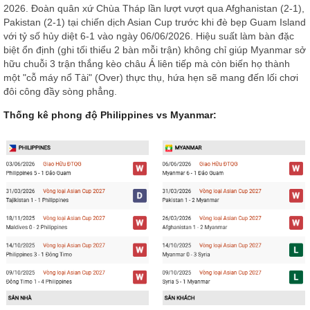
2026. Đoàn quân xứ Chùa Tháp lần lượt vượt qua Afghanistan (2-1),
Pakistan (2-1) tại chiến dịch Asian Cup trước khi đè bẹp Guam Island
với tỷ số hủy diệt 6-1 vào ngày 06/06/2026. Hiệu suất làm bàn đặc
biệt ổn định (ghi tối thiểu 2 bàn mỗi trận) không chỉ giúp Myanmar sở
hữu chuỗi 3 trận thắng kèo châu Á liên tiếp mà còn biến họ thành
một "cỗ máy nổ Tài" (Over) thực thụ, hứa hẹn sẽ mang đến lối chơi
đôi công đầy sòng phẳng.
Thống kê phong độ Philippines vs Myanmar: