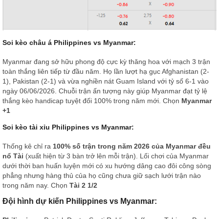
Soi kèo châu á Philippines vs Myanmar:
Myanmar đang sở hữu phong độ cực kỳ thăng hoa với mạch 3 trận
toàn thắng liên tiếp từ đầu năm. Họ lần lượt hạ gục Afghanistan (2-
1), Pakistan (2-1) và vừa nghiền nát Guam Island với tỷ số 6-1 vào
ngày 06/06/2026. Chuỗi trận ấn tượng này giúp Myanmar đạt tỷ lệ
thắng kèo handicap tuyệt đối 100% trong năm mới. Chọn
Myanmar
+1
Soi kèo tài xỉu Philippines vs Myanmar:
Thống kê chỉ ra
100% số trận trong năm 2026 của Myanmar đều
nổ Tài
(xuất hiện từ 3 bàn trở lên mỗi trận). Lối chơi của Myanmar
dưới thời ban huấn luyện mới có xu hướng dâng cao đôi công sòng
phẳng nhưng hàng thủ của họ cũng chưa giữ sạch lưới trận nào
trong năm nay. Chọn
Tài 2 1/2
Đội hình dự kiến Philippines vs Myanmar: