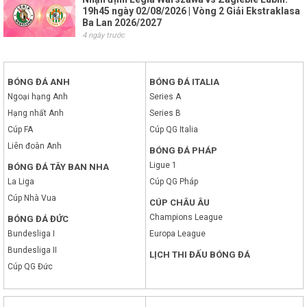
19h45 ngày 02/08/2026 | Vòng 2 Giải Ekstraklasa
Ba Lan 2026/2027
4 ngày trước
BÓNG ĐÁ ANH
BÓNG ĐÁ ITALIA
Ngoại hạng Anh
Series A
Hạng nhất Anh
Series B
Cúp FA
Cúp QG Italia
Liên đoàn Anh
BÓNG ĐÁ PHÁP
Ligue 1
BÓNG ĐÁ TÂY BAN NHA
La Liga
Cúp QG Pháp
Cúp Nhà Vua
CÚP CHÂU ÂU
Champions League
BÓNG ĐÁ ĐỨC
Bundesliga I
Europa League
Bundesliga II
LỊCH THI ĐẤU BÓNG ĐÁ
Cúp QG Đức