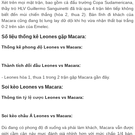
Xét trên mọi mặt trận, bao gồm cả đấu trường Copa Sudamericana,
thầy trò HLV Guillermo Sanguinetti đã trải qua 4 trận liên tiếp không
biết đến mùi chiến thắng (hòa 2, thua 2). Bản lĩnh đi khách của
Macara cũng đang bị lung lay dữ dội khi họ vừa nhận thất bại trắng
0-2 trên sân của Emelec.
Số liệu thống kê Leones gặp Macara:
Thống kê phong độ Leones vs Macara:
Thành tích đối đầu Leones vs Macara:
- Leones hòa 1, thua 1 trong 2 trận gặp Macara gần đây.
Soi kèo Leones vs Macara:
Thông tin
tỷ lệ cược
Leones vs Macara:
Soi kèo châu Á Leones vs Macara:
Dù đang có phong độ đi xuống và phải làm khách, Macara vẫn được
giới cầm cân nảy mực đánh giá nhỉnh hơn với mức chấp 1/4 bàn.