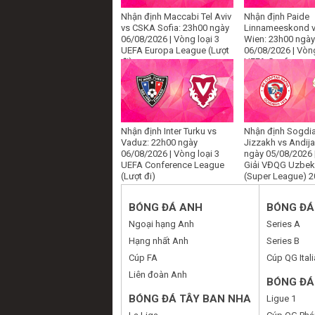
Nhận định Maccabi Tel Aviv
Nhận định Paide
vs CSKA Sofia: 23h00 ngày
Linnameeskond v
06/08/2026 | Vòng loại 3
Wien: 23h00 ngày
UEFA Europa League (Lượt
06/08/2026 | Vòng
đi)
UEFA Conference
(Lượt đi)
Nhận định Inter Turku vs
Nhận định Sogdi
Vaduz: 22h00 ngày
Jizzakh vs Andij
06/08/2026 | Vòng loại 3
ngày 05/08/2026 
UEFA Conference League
Giải VĐQG Uzbek
(Lượt đi)
(Super League) 
BÓNG ĐÁ ANH
BÓNG ĐÁ 
Ngoại hạng Anh
Series A
Hạng nhất Anh
Series B
Cúp FA
Cúp QG Itali
Liên đoàn Anh
BÓNG ĐÁ
BÓNG ĐÁ TÂY BAN NHA
Ligue 1