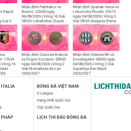
Nhận định Pakhtakor vs
Nhận định Spartak Varna vs
s Rapid
Buxoro: 22h00 ngày
Lokomotiv Plovdiv: 01h15
06/08/2026 | Vòng 16 Giải
ngày 04/08/2026 | Vòng 3
 loại 3
VĐQG Uzbekistan (Super
Giải VĐQG Bulgaria (Parva
 League
League) 2026
Liga) 2026/2027
ana
Nhận định Cracovia Krakow
Nhận định Odense BK vs
an: 17h59
vs Pogon Szczecin: 00h00
Sonderjyske: 00h00 ngày
| Vòng 16
ngày 04/08/2026 | Vòng 2
04/08/2026 | Vòng 2 Giải
istan
Giải Ekstraklasa Ba Lan
Superliga Đan Mạch
2026
2026/2027
2026/2027
ITALIA
BÓNG ĐÁ VIỆT NAM
V-League
Hạng nhất Quốc Gia
a
Cúp Quốc Gia
 PHÁP
LỊCH THI ĐẤU BÓNG ĐÁ