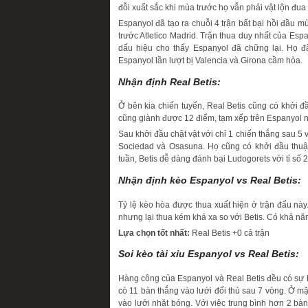
đỗi xuất sắc khi mùa trước họ vẫn phải vật lộn đu
Espanyol đã tạo ra chuỗi 4 trận bất bại hồi đầu mù
trước Atletico Madrid. Trận thua duy nhất của Esp
dấu hiệu cho thấy Espanyol đã chững lại. Họ đ
Espanyol lần lượt bị Valencia và Girona cầm hòa.
Nhận định Real Betis:
Ở bên kia chiến tuyến, Real Betis cũng có khởi 
cũng giành được 12 điểm, tạm xếp trên Espanyol n
Sau khởi đầu chật vật với chỉ 1 chiến thắng sau 5 
Sociedad và Osasuna. Họ cũng có khởi đầu thuậ
tuần, Betis dễ dàng đánh bại Ludogorets với tỉ số 
Nhận định kèo Espanyol vs Real Betis:
Tỷ lệ kèo hòa được thua xuất hiện ở trận đấu này
nhưng lại thua kém khá xa so với Betis. Có khả năn
Lựa chọn tốt nhất:
Real Betis +0 cả trận
Soi kèo tài xỉu Espanyol vs Real Betis:
Hàng công của Espanyol và Real Betis đều có sự 
có 11 bàn thắng vào lưới đối thủ sau 7 vòng. Ở mặt
vào lưới nhặt bóng. Với việc trung bình hơn 2 bàn