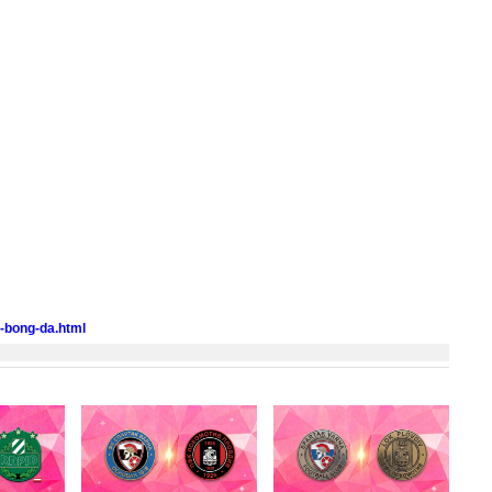
o-bong-da.html