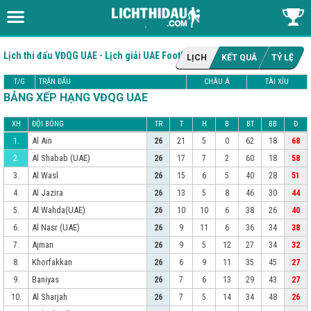
Lịch thi đấu VĐQG UAE - Lịch giải UAE Football League
LỊCH
KẾT QUẢ
TỶ LỆ
T/G
TRẬN ĐẤU
CHÂU Á
TÀI XỈU
BẢNG XẾP HẠNG VĐQG UAE
XH
ĐỘI BÓNG
TR
T
H
B
BT
BB
Đ
Al Ain
1.
26
21
5
0
62
18
68
Al Shabab (UAE)
2.
26
17
7
2
60
18
58
Al Wasl
3.
26
15
6
5
40
28
51
Al Jazira
4.
26
13
5
8
46
30
44
Al Wahda(UAE)
5.
26
10
10
6
38
26
40
Al Nasr (UAE)
6.
26
9
11
6
36
34
38
Ajman
7.
26
9
5
12
27
34
32
Khorfakkan
8.
26
6
9
11
35
45
27
Baniyas
9.
26
7
6
13
29
43
27
Al Sharjah
10.
26
7
5
14
34
48
26