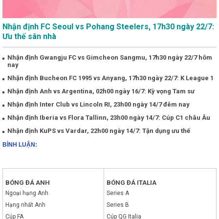
Nhận định FC Seoul vs Pohang Steelers, 17h30 ngày 22/7:
Ưu thế sân nhà
Nhận định Gwangju FC vs Gimcheon Sangmu, 17h30 ngày 22/7 hôm
nay
Nhận định Bucheon FC 1995 vs Anyang, 17h30 ngày 22/7: K League 1
Nhận định Anh vs Argentina, 02h00 ngày 16/7: Kỳ vọng Tam sư
Nhận định Inter Club vs Lincoln RI, 23h00 ngày 14/7 đêm nay
Nhận định Iberia vs Flora Tallinn, 23h00 ngày 14/7: Cúp C1 châu Âu
Nhận định KuPS vs Vardar, 22h00 ngày 14/7: Tận dụng ưu thế
BÌNH LUẬN:
BÓNG ĐÁ ANH
BÓNG ĐÁ ITALIA
Ngoại hạng Anh
Series A
Hạng nhất Anh
Series B
Cúp FA
Cúp QG Italia