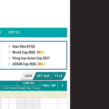
1
CÚP C2
Giao Hữu ĐTQG
World Cup 2026
Vòng loại Asian Cup 2027
ASEAN Cup 2026
LỊCH
KẾT QUẢ
TỶ LỆ
CHÂU ÂU
TRỰC TIẾP
#
Chủ
Khách
Thắng
Hòa
Thua