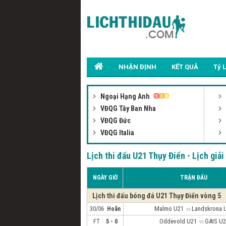
NHẬN ĐỊNH
KẾT QUẢ
Tỷ 
Ngoại Hạng Anh
VĐQG Tây Ban Nha
VĐQG Đức
VĐQG Italia
Lịch thi đấu U21 Thụy Điển - Lịch giả
NGÀY GIỜ
TRẬN ĐẤU
Lịch thi đấu bóng đá U21 Thụy Điển vòng 5
Malmo U21
Landskrona
30/06
Hoãn
vs
Oddevold U21
GAIS U
FT
5 - 0
vs