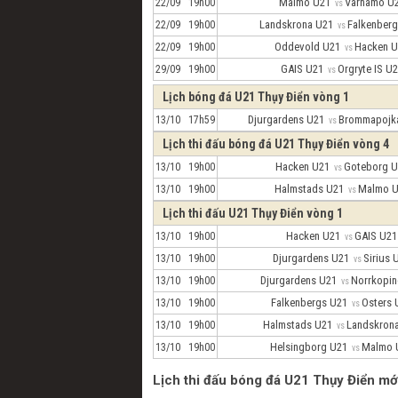
Malmo U21
Varnamo 
22/09 19h00
vs
Landskrona U21
Falkenber
22/09 19h00
vs
Oddevold U21
Hacken 
22/09 19h00
vs
GAIS U21
Orgryte IS 
29/09 19h00
vs
Lịch bóng đá U21 Thụy Điển vòng 1
Djurgardens U21
Brommapojk
13/10 17h59
vs
Lịch thi đấu bóng đá U21 Thụy Điển vòng 4
Hacken U21
Goteborg 
13/10 19h00
vs
Halmstads U21
Malmo 
13/10 19h00
vs
Lịch thi đấu U21 Thụy Điển vòng 1
Hacken U21
GAIS U2
13/10 19h00
vs
Djurgardens U21
Sirius
13/10 19h00
vs
Djurgardens U21
Norrkopi
13/10 19h00
vs
Falkenbergs U21
Osters
13/10 19h00
vs
Halmstads U21
Landskron
13/10 19h00
vs
Helsingborg U21
Malmo
13/10 19h00
vs
Lịch thi đấu bóng đá U21 Thụy Điển mớ