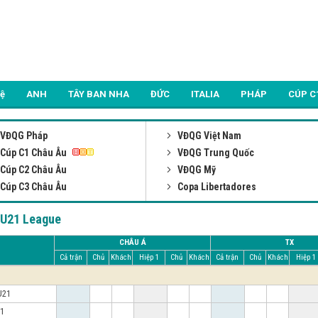
Lệ
ANH
TÂY BAN NHA
ĐỨC
ITALIA
PHÁP
CÚP C
VĐQG Pháp
VĐQG Việt Nam
Cúp C1 Châu Âu
VĐQG Trung Quốc
Cúp C2 Châu Âu
VĐQG Mỹ
Cúp C3 Châu Âu
Copa Libertadores
i U21 League
CHÂU Á
TX
Cả trận
Chủ
Khách
Hiệp 1
Chủ
Khách
Cả trận
Chủ
Khách
Hiệp 1
 U21
21