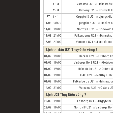
Varnamo U21
Halmstads
FT
1 - 3
vs
Elfsborg U21
Norrby IF
FT
2 - 0
vs
Orgryte IS U21
Ljungskil
FT
1 - 1
vs
Ljungskile U21
Hacken 
11/08 00h30
vs
Norrby IF U21
Oddevold
11/08 19h00
vs
Falkenbergs U21
Halmsta
11/08 21h00
vs
Varnamo U21
Landskron
17/08 21h00
vs
Lịch thi đấu U21 Thụy Điển vòng 6
Hacken U21
Elfsborg 
01/09 19h00
vs
Varbergs BoIS U21
Gotebo
01/09 19h00
vs
Halmstads U21
Osters 
01/09 19h00
vs
GAIS U21
Norrby IF U
01/09 19h00
vs
Falkenbergs U21
Helsingbo
01/09 19h00
vs
Varnamo U21
Osters 
14/09 21h00
vs
Lịch U21 Thụy Điển vòng 7
Elfsborg U21
Orgryte IS
22/09 19h00
vs
Norrby IF U21
Varbergs Bo
22/09 19h00
vs