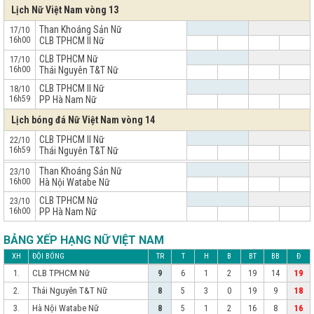
Lịch Nữ Việt Nam vòng 13
Than Khoáng Sản Nữ
17/10
16h00
CLB TPHCM II Nữ
CLB TPHCM Nữ
17/10
16h00
Thái Nguyên T&T Nữ
CLB TPHCM II Nữ
18/10
16h59
PP Hà Nam Nữ
Lịch bóng đá Nữ Việt Nam vòng 14
CLB TPHCM II Nữ
22/10
16h59
Thái Nguyên T&T Nữ
x
Than Khoáng Sản Nữ
23/10
16h00
Hà Nội Watabe Nữ
CLB TPHCM Nữ
23/10
16h00
PP Hà Nam Nữ
BẢNG XẾP HẠNG NỮ VIỆT NAM
XH
ĐỘI BÓNG
TR
T
H
B
BT
BB
Đ
CLB TPHCM Nữ
1.
9
6
1
2
19
14
19
Thái Nguyên T&T Nữ
2.
8
5
3
0
19
9
18
Hà Nội Watabe Nữ
3.
8
5
1
2
16
8
16