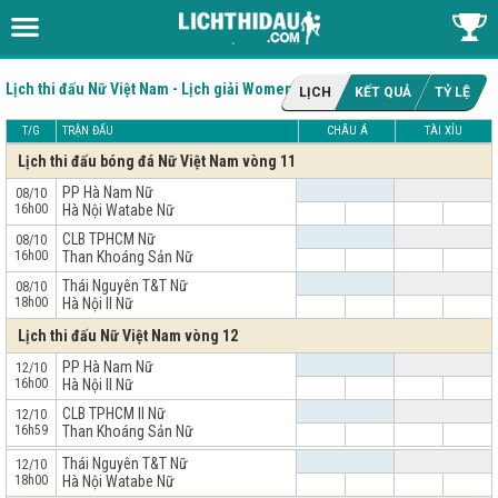
Lịch thi đấu Nữ Việt Nam - Lịch giải Women's National League
LỊCH
KẾT QUẢ
TỶ LỆ
T/G
TRẬN ĐẤU
CHÂU Á
TÀI XỈU
Lịch thi đấu bóng đá Nữ Việt Nam vòng 11
PP Hà Nam Nữ
08/10
16h00
Hà Nội Watabe Nữ
CLB TPHCM Nữ
08/10
16h00
Than Khoáng Sản Nữ
Thái Nguyên T&T Nữ
08/10
18h00
Hà Nội II Nữ
Lịch thi đấu Nữ Việt Nam vòng 12
PP Hà Nam Nữ
12/10
16h00
Hà Nội II Nữ
CLB TPHCM II Nữ
12/10
16h59
Than Khoáng Sản Nữ
x
Thái Nguyên T&T Nữ
12/10
18h00
Hà Nội Watabe Nữ