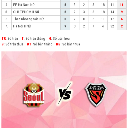
PP Hà Nam Nữ
4.
8
3
2
3
18
11
11
CLB TPHCM II Nữ
5.
8
2
3
3
18
14
9
Than Khoáng Sản Nữ
6.
8
2
0
6
11
17
6
Hà Nội II Nữ
7.
9
0
2
7
4
32
2
TR
: Số trận
T
: Số trận thắng
H
: Số trận hòa
B
: Số trận thua
BT
: Số bàn thắng
BB
: Số bàn thua