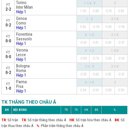
Torino
1 1/4 : 0
3
FT
Inter Milan
2-2
1.00
0.88
-0.95
0.83
Hiệp 1
Genoa
1 : 0
2 1/4
FT
Como
0-2
0.82
-0.94
0.84
-0.96
Hiệp 1
Fiorentina
0 : 1/2
2 1/2
FT
Sassuolo
0-0
-0.93
0.81
0.85
-0.97
Hiệp 1
Verona
0 : 1/4
1 3/4
FT
Lecce
0-0
-0.89
0.78
0.80
-0.93
Hiệp 1
Bologna
1/4 : 0
2 1/4
FT
Roma
0-2
-0.93
0.80
0.85
-0.97
Hiệp 1
Parma
0 : 1/4
2
FT
Pisa
1-0
0.94
0.94
0.89
0.99
Hiệp 1
TK THẮNG THEO CHÂU Á
XH
ĐỘI BÓNG
TR
TK
HK
BK
%
TR
: Số trận
TK
: Số trận thắng theo châu Á
HK
: Số trận hòa theo châu Á
BK
: Số
trận thua theo châu Á
%
: Phần trăm thắng theo châu Á