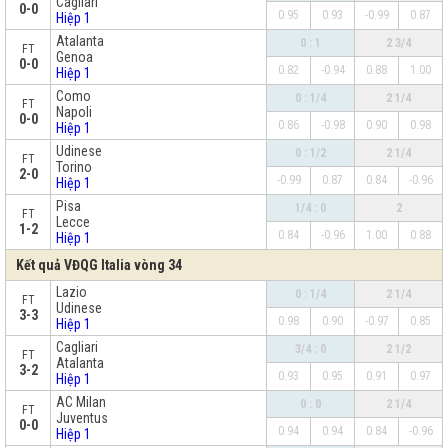
Cagliari
0-0
0.95
0.93
-0.99
0.87
Hiệp 1
Atalanta
0 : 1
2 3/4
FT
Genoa
0-0
0.82
-0.94
0.88
1.00
Hiệp 1
Como
0 : 1/4
2 1/4
FT
Napoli
0-0
0.86
-0.98
0.90
0.98
Hiệp 1
Udinese
0 : 1/2
2 1/4
FT
Torino
2-0
-0.99
0.87
0.84
-0.96
Hiệp 1
Pisa
1/4 : 0
2
FT
Lecce
1-2
0.84
-0.96
1.00
0.88
Hiệp 1
Kết quả VĐQG Italia vòng 34
Lazio
0 : 1/4
2 1/4
FT
Udinese
3-3
0.98
0.90
-0.97
0.85
Hiệp 1
Cagliari
3/4 : 0
2 1/2
FT
Atalanta
3-2
0.93
0.95
0.91
0.97
Hiệp 1
AC Milan
0 : 0
2 1/4
FT
Juventus
0-0
0.94
0.94
0.84
-0.96
Hiệp 1