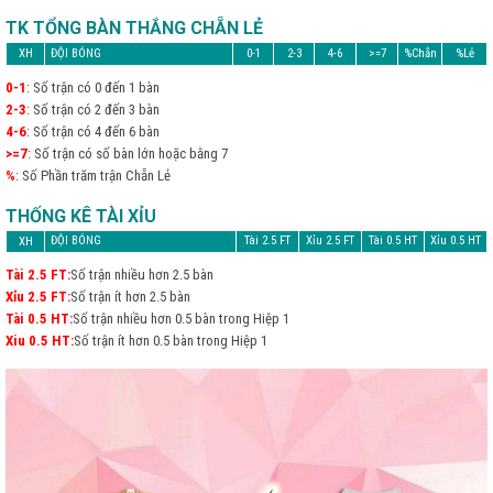
TK TỔNG BÀN THẮNG CHẴN LẺ
XH
ĐỘI BÓNG
0-1
2-3
4-6
>=7
%Chẵn
%Lẻ
0-1
: Số trận có 0 đến 1 bàn
2-3
: Số trận có 2 đến 3 bàn
4-6
: Số trận có 4 đến 6 bàn
>=7
: Số trận có số bàn lớn hoặc bằng 7
%
: Số Phần trăm trận Chẵn Lẻ
THỐNG KÊ TÀI XỈU
ĐỘI BÓNG
Tài 2.5 FT
Xỉu 2.5 FT
Tài 0.5 HT
Xỉu 0.5 HT
XH
Tài 2.5 FT:
Số trận nhiều hơn 2.5 bàn
Xỉu 2.5 FT:
Số trận ít hơn 2.5 bàn
Tài 0.5 HT:
Số trận nhiều hơn 0.5 bàn trong Hiệp 1
Xiu 0.5 HT:
Số trận ít hơn 0.5 bàn trong Hiệp 1