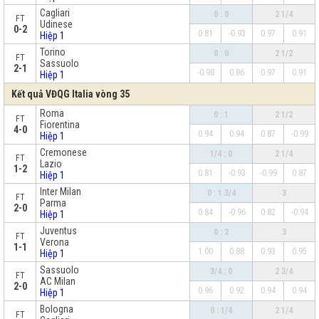
Cagliari
0 : 0
2 1/4
FT
Udinese
0-2
0.81
-0.93
0.97
0.91
Hiệp 1
Torino
0 : 0
2 1/2
FT
Sassuolo
2-1
-0.98
0.86
0.97
0.91
Hiệp 1
Kết quả VĐQG Italia vòng 35
Roma
0 : 1
2 1/2
FT
Fiorentina
4-0
0.94
0.94
0.87
-0.99
Hiệp 1
Cremonese
1/4 : 0
2 1/4
FT
Lazio
1-2
0.81
-0.93
-0.99
0.87
Hiệp 1
Inter Milan
0 : 1 3/4
3
FT
Parma
2-0
0.84
-0.96
0.82
-0.94
Hiệp 1
Juventus
0 : 2
3
FT
Verona
1-1
1.00
0.88
0.93
0.95
Hiệp 1
Sassuolo
3/4 : 0
2 3/4
FT
AC Milan
2-0
0.96
0.92
0.94
0.94
Hiệp 1
Bologna
0 : 1/4
2 1/4
FT