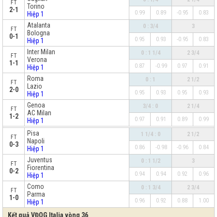
FT
Torino
2-1
0.99
0.89
-0.95
0.83
Hiệp 1
Atalanta
0 : 3/4
3
FT
Bologna
0-1
0.95
0.93
-0.95
0.83
Hiệp 1
Inter Milan
0 : 1 1/4
2 3/4
FT
Verona
1-1
0.87
-0.99
0.97
0.91
Hiệp 1
Roma
0 : 1
2 1/2
FT
Lazio
2-0
0.95
0.93
0.95
0.93
Hiệp 1
Genoa
3/4 : 0
2 1/4
FT
AC Milan
1-2
0.97
0.91
0.89
0.99
Hiệp 1
x
Pisa
1 1/4 : 0
2 1/2
FT
Napoli
0-3
0.86
-0.98
-0.96
0.84
Hiệp 1
Juventus
0 : 1 1/2
3
FT
Fiorentina
0-2
0.94
0.94
0.92
0.96
Hiệp 1
Como
0 : 1 3/4
2 3/4
FT
Parma
1-0
0.96
0.92
0.88
1.00
Hiệp 1
Kết quả VĐQG Italia vòng 36