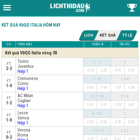
KẾT QUẢ VĐQG ITALIA HÔM NAY
LỊCH
KẾT QUẢ
TỶ LỆ
T/G
TRẬN ĐẤU
CHÂU Á
TÀI XỈU
Kết quả VĐQG Italia vòng 38
Torino
1 : 0
3
FT
Juventus
2-2
-0.99
0.87
-0.97
0.85
Hiệp 1
Cremonese
1 : 0
2 3/4
FT
Como
1-4
0.89
0.99
1.00
0.88
Hiệp 1
AC Milan
0 : 1 1/4
2 1/2
FT
Cagliari
1-2
0.91
0.97
-0.99
0.87
Hiệp 1
Lecce
0 : 1/2
2
FT
Genoa
1-0
0.96
0.92
-0.95
0.83
Hiệp 1
Verona
1 1/4 : 0
2 1/2
FT
Roma
0-2
-0.92
0.79
0.81
-0.93