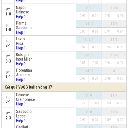
Hiệp 1
x
Napoli
0 : 1
2 3/4
FT
Udinese
1-0
0.97
0.91
0.97
0.91
Hiệp 1
Parma
1/4 : 0
2 3/4
FT
Sassuolo
1-0
0.90
0.98
0.91
0.97
Hiệp 1
Lazio
0 : 3/4
2 1/2
FT
Pisa
2-1
0.97
0.91
0.96
0.92
Hiệp 1
Bologna
1/2 : 0
2 3/4
FT
Inter Milan
3-3
0.85
-0.97
0.94
0.94
Hiệp 1
Fiorentina
1/4 : 0
3
FT
Atalanta
1-1
0.95
0.93
0.98
0.90
Hiệp 1
Kết quả VĐQG Italia vòng 37
Udinese
0 : 0
2 1/4
FT
Cremonese
0-1
0.77
-0.89
0.90
0.98
Hiệp 1
x
Sassuolo
0 : 0
2 1/4
FT
Lecce
2-3
0.95
0.93
0.89
0.99
Hiệp 1
Cagliari
0 : 1/4
2 1/4