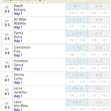
Napoli
0 : 1
2 1/2
FT
Bologna
2-3
0.99
0.89
0.96
0.92
Hiệp 1
AC Milan
0 : 1/4
2 1/2
FT
Atalanta
2-3
0.99
0.89
0.98
0.90
Hiệp 1
Parma
1 1/4 : 0
2 1/2
FT
Roma
2-3
0.92
0.96
-0.98
0.86
Hiệp 1
x
Cremonese
0 : 1/2
2 1/4
FT
Pisa
3-0
0.88
1.00
0.83
-0.95
Hiệp 1
Fiorentina
0 : 1/2
2 1/4
FT
Genoa
0-0
-0.99
0.87
0.86
-0.98
Hiệp 1
Verona
1 1/4 : 0
2 1/2
FT
Como
0-1
0.93
0.95
0.93
0.95
Hiệp 1
Lecce
1 1/4 : 0
2 1/2
FT
Juventus
0-1
0.95
0.93
0.99
0.89
Hiệp 1
Lazio
1/2 : 0
2 1/2
FT
Inter Milan
0-3
-0.96
0.84
0.87
-0.99
Hiệp 1