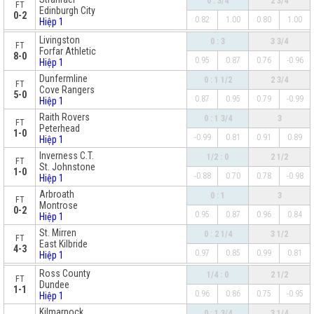
0 : 3/4
2 3/4
FT
Edinburgh City
0-2
0.82
1.00
0.80
1.00
Hiệp 1
x
Livingston
0 : 3
3 3/4
FT
Forfar Athletic
8-0
0.95
0.87
0.76
-0.96
Hiệp 1
Dunfermline
0 : 1 1/2
2 3/4
FT
Cove Rangers
5-0
0.87
0.95
0.79
-0.99
Hiệp 1
Raith Rovers
0 : 1 3/4
3
FT
Peterhead
1-0
-0.99
0.81
0.91
0.89
Hiệp 1
Inverness C.T.
1/2 : 0
2 1/2
FT
St. Johnstone
1-0
-0.88
0.70
0.78
-0.98
Hiệp 1
Arbroath
0 : 1
3
FT
Montrose
0-2
0.95
0.87
0.96
0.84
Hiệp 1
St. Mirren
0 : 2 1/4
3 1/2
FT
East Kilbride
4-3
0.97
0.85
0.99
0.81
Hiệp 1
x
Ross County
1/4 : 0
2 1/2
FT
Dundee
1-1
0.96
0.86
0.75
-0.95
Hiệp 1
Kilmarnock
0 : 1 3/4
3 1/4