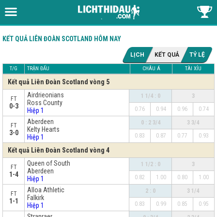
KẾT QUẢ LIÊN ĐOÀN SCOTLAND HÔM NAY
LỊCH
KẾT QUẢ
TỶ LỆ
T/G
TRẬN ĐẤU
CHÂU Á
TÀI XỈU
Kết quả Liên Đoàn Scotland vòng 5
Airdrieonians
1 1/4 : 0
3
FT
Ross County
0-3
0.76
0.94
0.96
0.74
Hiệp 1
Aberdeen
0 : 2 3/4
3 3/4
FT
Kelty Hearts
3-0
0.83
0.87
0.77
0.93
Hiệp 1
Kết quả Liên Đoàn Scotland vòng 4
Queen of South
1 1/2 : 0
3
FT
Aberdeen
1-4
0.82
1.00
0.80
1.00
Hiệp 1
Alloa Athletic
2 : 0
3 1/4
FT
Falkirk
1-1
0.83
0.99
0.85
0.95
Hiệp 1
Stranraer