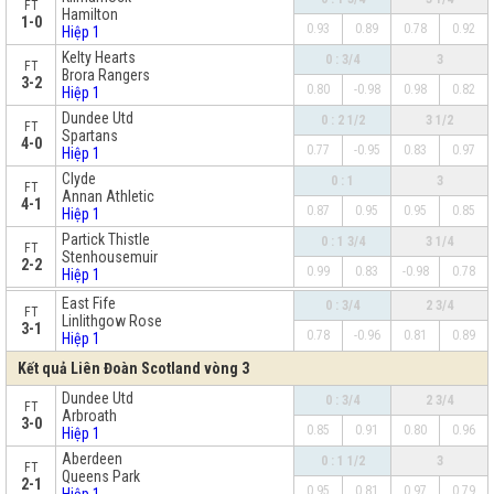
FT
Hamilton
1-0
0.93
0.89
0.78
0.92
Hiệp 1
Kelty Hearts
0 : 3/4
3
FT
Brora Rangers
3-2
0.80
-0.98
0.98
0.82
Hiệp 1
Dundee Utd
0 : 2 1/2
3 1/2
FT
Spartans
4-0
0.77
-0.95
0.83
0.97
Hiệp 1
Clyde
0 : 1
3
FT
Annan Athletic
4-1
0.87
0.95
0.95
0.85
Hiệp 1
Partick Thistle
0 : 1 3/4
3 1/4
FT
Stenhousemuir
2-2
0.99
0.83
-0.98
0.78
Hiệp 1
x
East Fife
0 : 3/4
2 3/4
FT
Linlithgow Rose
3-1
0.78
-0.96
0.81
0.89
Hiệp 1
Kết quả Liên Đoàn Scotland vòng 3
Dundee Utd
0 : 3/4
2 3/4
FT
Arbroath
3-0
0.85
0.91
0.80
0.96
Hiệp 1
Aberdeen
0 : 1 1/2
3
FT
Queens Park
2-1
0.95
0.81
0.97
0.79