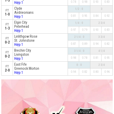
1-3
0.78
0.98
0.93
0.83
Hiệp 1
Clyde
1/2 : 0
3
FT
Airdrieonians
1-0
0.81
0.95
0.84
0.92
Hiệp 1
Elgin City
1/4 : 0
2 3/4
FT
Peterhead
1-3
0.97
0.79
0.93
0.83
Hiệp 1
Linlithgow Rose
2 1/4 : 0
3 3/4
FT
St. Johnstone
0-2
0.87
0.89
0.94
0.82
Hiệp 1
Brechin City
3 1/4 : 0
4 1/4
FT
Livingston
0-2
0.98
0.78
0.81
0.95
Hiệp 1
East Fife
0 : 0
2 3/4
FT
Greenock Morton
2-0
0.94
0.82
0.80
0.96
Hiệp 1