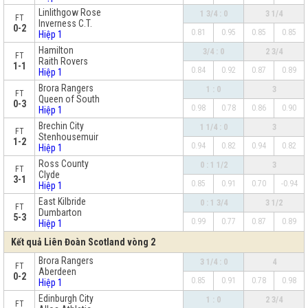
Linlithgow Rose
1 3/4 : 0
3 1/4
FT
Inverness C.T.
0-2
0.81
0.95
0.85
0.85
Hiệp 1
Hamilton
3/4 : 0
2 3/4
FT
Raith Rovers
1-1
0.84
0.92
0.87
0.89
Hiệp 1
Brora Rangers
1 : 0
3
FT
Queen of South
0-3
0.98
0.78
0.86
0.90
Hiệp 1
Brechin City
1 1/4 : 0
3
FT
Stenhousemuir
1-2
0.94
0.82
0.94
0.82
Hiệp 1
Ross County
0 : 1 1/2
3
FT
Clyde
3-1
0.85
0.91
0.70
-0.94
Hiệp 1
East Kilbride
0 : 1 3/4
3 1/2
FT
Dumbarton
5-3
0.99
0.77
0.87
0.89
Hiệp 1
Kết quả Liên Đoàn Scotland vòng 2
Brora Rangers
3 1/4 : 0
4
FT
Aberdeen
0-2
0.85
0.91
0.78
0.98
Hiệp 1
Edinburgh City
1 : 0
2 3/4
FT