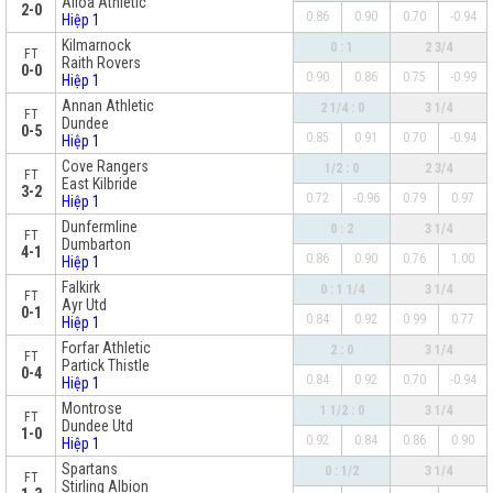
Alloa Athletic
2-0
0.86
0.90
0.70
-0.94
Hiệp 1
Kilmarnock
0 : 1
2 3/4
FT
Raith Rovers
0-0
0.90
0.86
0.75
-0.99
Hiệp 1
Annan Athletic
2 1/4 : 0
3 1/4
FT
Dundee
0-5
0.85
0.91
0.70
-0.94
Hiệp 1
Cove Rangers
1/2 : 0
2 3/4
FT
East Kilbride
3-2
0.72
-0.96
0.79
0.97
Hiệp 1
Dunfermline
0 : 2
3 1/4
FT
Dumbarton
4-1
0.86
0.90
0.76
1.00
Hiệp 1
Falkirk
0 : 1 1/4
3 1/4
FT
Ayr Utd
0-1
0.84
0.92
0.99
0.77
Hiệp 1
Forfar Athletic
2 : 0
3 1/4
FT
Partick Thistle
0-4
0.84
0.92
0.70
-0.94
Hiệp 1
Montrose
1 1/2 : 0
3 1/4
FT
Dundee Utd
1-0
0.92
0.84
0.86
0.90
Hiệp 1
Spartans
0 : 1/2
3 1/4
FT
Stirling Albion