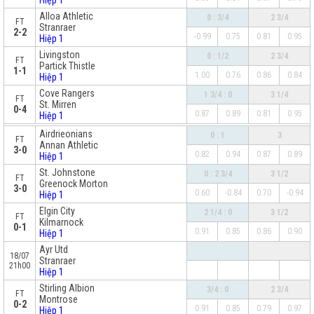
Hiệp 1
Alloa Athletic
0 : 3/4
2 3/4
FT
Stranraer
2-2
-0.99
0.75
0.81
0.95
Hiệp 1
Livingston
0 : 1/2
2 3/4
FT
Partick Thistle
1-1
1.00
0.76
0.86
0.84
Hiệp 1
Cove Rangers
1 3/4 : 0
3 1/4
FT
St. Mirren
0-4
0.87
0.89
0.81
0.95
Hiệp 1
x
Airdrieonians
0 : 1
3
FT
Annan Athletic
3-0
0.82
0.94
0.87
0.89
Hiệp 1
St. Johnstone
0 : 2 3/4
3 1/2
FT
Greenock Morton
3-0
0.60
-0.84
0.70
-0.94
Hiệp 1
Elgin City
2 1/4 : 0
3 1/2
FT
Kilmarnock
0-1
0.91
0.85
0.86
0.90
Hiệp 1
Ayr Utd
18/07
Stranraer
21h00
Hiệp 1
Stirling Albion
3/4 : 0
2 3/4
FT
Montrose
0-2
0.91
0.85
0.79
0.97
Hiệp 1