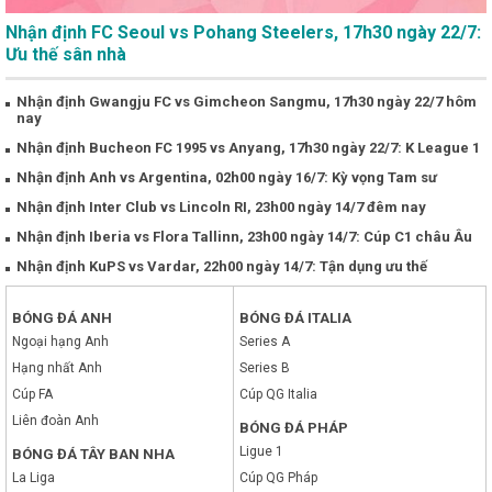
Nhận định FC Seoul vs Pohang Steelers, 17h30 ngày 22/7:
Ưu thế sân nhà
Nhận định Gwangju FC vs Gimcheon Sangmu, 17h30 ngày 22/7 hôm
nay
Nhận định Bucheon FC 1995 vs Anyang, 17h30 ngày 22/7: K League 1
Nhận định Anh vs Argentina, 02h00 ngày 16/7: Kỳ vọng Tam sư
Nhận định Inter Club vs Lincoln RI, 23h00 ngày 14/7 đêm nay
Nhận định Iberia vs Flora Tallinn, 23h00 ngày 14/7: Cúp C1 châu Âu
Nhận định KuPS vs Vardar, 22h00 ngày 14/7: Tận dụng ưu thế
BÓNG ĐÁ ANH
BÓNG ĐÁ ITALIA
Ngoại hạng Anh
Series A
Hạng nhất Anh
Series B
Cúp FA
Cúp QG Italia
Liên đoàn Anh
BÓNG ĐÁ PHÁP
Ligue 1
BÓNG ĐÁ TÂY BAN NHA
La Liga
Cúp QG Pháp