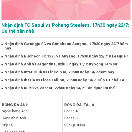
Nhận định FC Seoul vs Pohang Steelers, 17h30 ngày 22/7:
Ưu thế sân nhà
Nhận định Gwangju FC vs Gimcheon Sangmu, 17h30 ngày 22/7 hôm
nay
Nhận định Bucheon FC 1995 vs Anyang, 17h30 ngày 22/7: K League 1
Nhận định Anh vs Argentina, 02h00 ngày 16/7: Kỳ vọng Tam sư
Nhận định Inter Club vs Lincoln RI, 23h00 ngày 14/7 đêm nay
Nhận định Iberia vs Flora Tallinn, 23h00 ngày 14/7: Cúp C1 châu Âu
Nhận định KuPS vs Vardar, 22h00 ngày 14/7: Tận dụng ưu thế
BÓNG ĐÁ ANH
BÓNG ĐÁ ITALIA
Ngoại hạng Anh
Series A
Hạng nhất Anh
Series B
Cúp FA
Cúp QG Italia