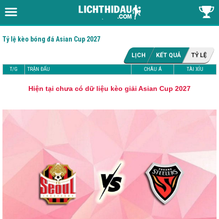
Tỷ lệ kèo bóng đá Asian Cup 2027
LỊCH
KẾT QUẢ
TỶ LỆ
T/G
TRẬN ĐẤU
CHÂU Á
TÀI XỈU
Hiện tại chưa có dữ liệu kèo giải Asian Cup 2027