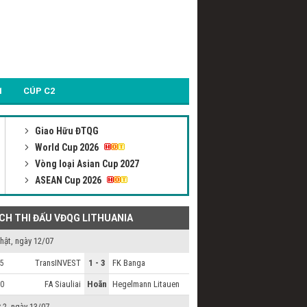
1
CÚP C2
Giao Hữu ĐTQG
World Cup 2026
Vòng loại Asian Cup 2027
ASEAN Cup 2026
ỊCH THI ĐẤU VĐQG LITHUANIA
hật, ngày 12/07
TransINVEST
1 - 3
FK Banga
5
FA Siauliai
Hoãn
Hegelmann Litauen
0
 2, ngày 13/07