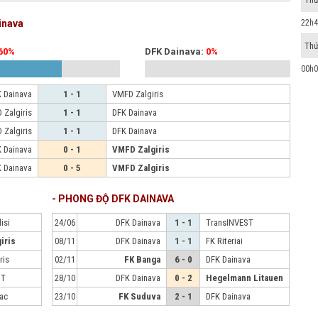
inava
22h4
Thứ
60%
DFK Dainava:
0%
00h0
 Dainava
1 - 1
VMFD Zalgiris
 Zalgiris
1 - 1
DFK Dainava
 Zalgiris
1 - 1
DFK Dainava
 Dainava
0 - 1
VMFD Zalgiris
 Dainava
0 - 5
VMFD Zalgiris
- PHONG ĐỘ DFK DAINAVA
isi
24/06
DFK Dainava
1 - 1
TransINVEST
iris
08/11
DFK Dainava
1 - 1
FK Riteriai
ris
02/11
FK Banga
6 - 0
DFK Dainava
ST
28/10
DFK Dainava
0 - 2
Hegelmann Litauen
ac
23/10
FK Suduva
2 - 1
DFK Dainava