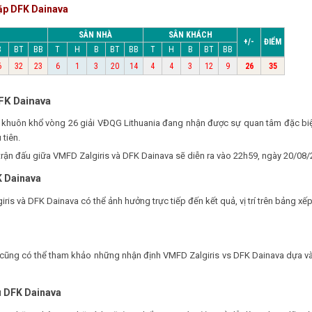
ặp DFK Dainava
SÂN NHÀ
SÂN KHÁCH
+/-
ĐIỂM
B
BT
BB
T
H
B
BT
BB
T
H
B
BT
BB
6
32
23
6
1
3
20
14
4
4
3
12
9
26
35
FK Dainava
ộc khuôn khổ vòng 26 giải VĐQG Lithuania đang nhận được sự quan tâm đặc b
 tiên.
 trận đấu giữa VMFD Zalgiris và DFK Dainava sẽ diễn ra vào 22h59, ngày 20/08/
K Dainava
iris và DFK Dainava có thể ảnh hưởng trực tiếp đến kết quả, vị trí trên bảng x
ạn cũng có thể tham khảo những nhận định VMFD Zalgiris vs DFK Dainava dựa v
u DFK Dainava