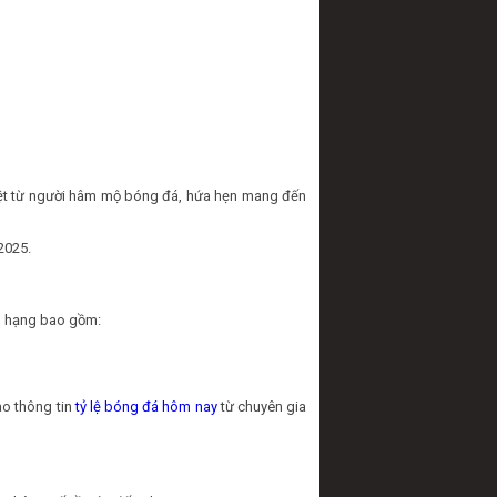
iệt từ người hâm mộ bóng đá, hứa hẹn mang đến
2025.
ếp hạng bao gồm:
ào thông tin
tỷ lệ bóng đá hôm nay
từ chuyên gia