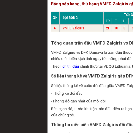
Bảng xếp hạng, thứ hạng VMFD Zalgiris g
TỔNG
XH
ĐỘI BÓNG
TR
T
H
VMFD Zalgiris
6.
21
10
5
Tổng quan trận đấu VMFD Zalgiris vs D
VMFD Zalgiris vs DFK Dainava là trận đấu thu
nhiều diễn biến kịch tính ngay từ những phút đầu
Theo
lịch thi đấu
chính thức tại VĐQG Lithuania,
Số liệu thống kê về VMFD Zalgiris gặp DF
Số liệu thống kê về cuộc đối đầu giữa VMFD Zalg
- Thống kê đối đầu
- Phong độ gần nhất của mỗi đội
Bên cạnh đó, trước khi trận trận đấu diễn ra b
của chúng tôi.
Thông tin diễn biến VMFD Zalgiris đối đầ