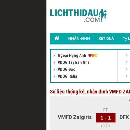
NHẬN ĐỊNH
KẾT QUẢ
Tỷ 
Ngoại Hạng Anh
VĐQG Tây Ban Nha
VĐQG Đức
VĐQG Italia
Số liệu thống kê, nhận định VMFD Z
FT
VMFD Zalgiris
DFK
1 - 1
(0-0)