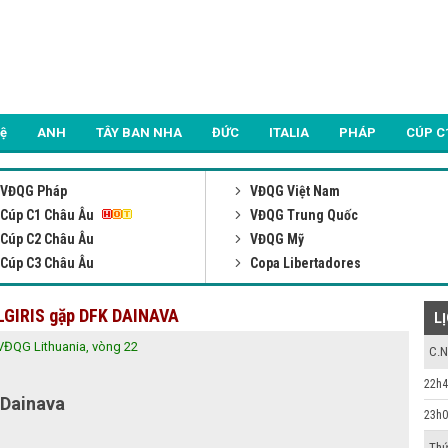
Lệ
ANH
TÂY BAN NHA
ĐỨC
ITALIA
PHÁP
CÚP C
VĐQG Pháp
VĐQG Việt Nam
Cúp C1 Châu Âu
VĐQG Trung Quốc
Cúp C2 Châu Âu
VĐQG Mỹ
Cúp C3 Châu Âu
Copa Libertadores
ALGIRIS gặp DFK DAINAVA
L
VĐQG Lithuania, vòng 22
C.N
22h4
 Dainava
23h0
Thứ