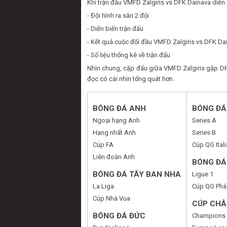
Khi trận đấu VMFD Zalgiris vs DFK Dainava diễn 
- Đội hình ra sân 2 đội
- Diễn biến trận đấu
- Kết quả cuộc đối đầu VMFD Zalgiris vs DFK Da
- Số liệu thống kê về trận đấu
Nhìn chung, cặp đấu giữa VMFD Zalgiris gặp DF
đọc có cái nhìn tổng quát hơn.
BÓNG ĐÁ ANH
BÓNG ĐÁ 
Ngoại hạng Anh
Series A
Hạng nhất Anh
Series B
Cúp FA
Cúp QG Itali
Liên đoàn Anh
BÓNG ĐÁ
BÓNG ĐÁ TÂY BAN NHA
Ligue 1
La Liga
Cúp QG Phá
Cúp Nhà Vua
CÚP CHÂ
BÓNG ĐÁ ĐỨC
Champions