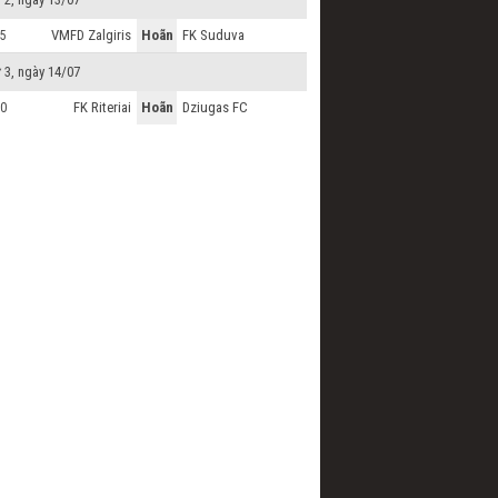
VMFD Zalgiris
Hoãn
FK Suduva
5
 3, ngày 14/07
FK Riteriai
Hoãn
Dziugas FC
0