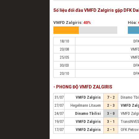
Số liệu đối đầu VMFD Zalgiris gặp DFK Da
VMFD Zalgiris:
40%
Hòa:
18/10
DFK
20/08
VMFD
25/05
VMFD
30/03
DFK
20/10
DFK
- PHONG ĐỘ VMFD ZALGIRIS
31/07
VMFD Zalgiris
7 - 2
Dinamo Tbil
27/07
Hegelmann Litauen
2 - 3
VMFD Zalg
24/07
Dinamo Tbilisi
3 - 0
VMFD Zalgi
19/07
VMFD Zalgiris
3 - 1
TransINVE
17/07
VMFD Zalgiris
2 - 1
OFK Petrov