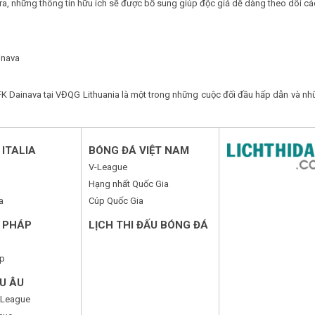
ra, những thông tin hữu ích sẽ được bổ sung giúp độc giả dễ dàng theo dõi cá
inava
K Dainava tại VĐQG Lithuania là một trong những cuộc đối đầu hấp dẫn và nhữ
ITALIA
BÓNG ĐÁ VIỆT NAM
V-League
Hạng nhất Quốc Gia
a
Cúp Quốc Gia
 PHÁP
LỊCH THI ĐẤU BÓNG ĐÁ
p
U ÂU
 League