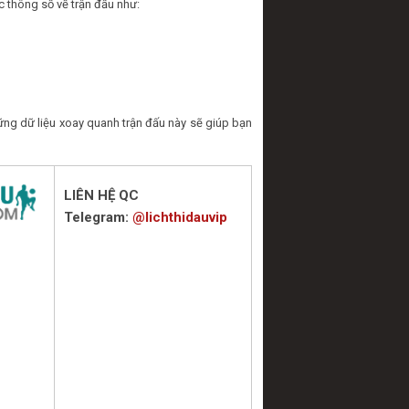
c thông số về trận đấu như:
ng dữ liệu xoay quanh trận đấu này sẽ giúp bạn
LIÊN HỆ QC
Telegram:
@lichthidauvip