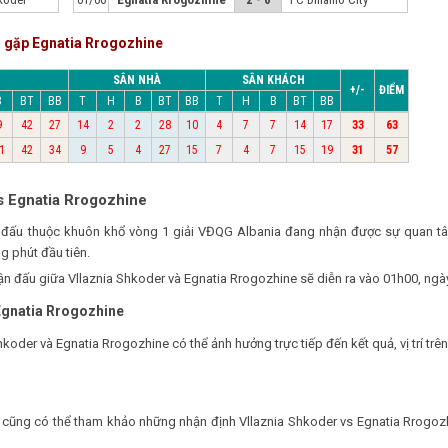
r gặp Egnatia Rrogozhine
SÂN NHÀ
SÂN KHÁCH
+/-
ĐIỂM
B
BT
BB
T
H
B
BT
BB
T
H
B
BT
BB
9
42
27
14
2
2
28
10
4
7
7
14
17
33
63
1
42
34
9
5
4
27
15
7
4
7
15
19
31
57
s Egnatia Rrogozhine
ận đấu thuộc khuôn khổ vòng 1 giải VĐQG Albania đang nhận được sự quan 
g phút đầu tiên.
rận đấu giữa Vllaznia Shkoder và Egnatia Rrogozhine sẽ diễn ra vào 01h00, ngà
 Egnatia Rrogozhine
Shkoder và Egnatia Rrogozhine có thể ảnh hưởng trực tiếp đến kết quả, vị trí t
ạn cũng có thể tham khảo những nhận định Vllaznia Shkoder vs Egnatia Rrogoz