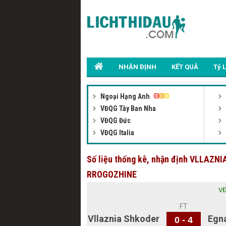
NHẬN ĐỊNH
KẾT QUẢ
Tỷ 
Ngoại Hạng Anh
VĐQG Tây Ban Nha
VĐQG Đức
VĐQG Italia
Số liệu thống kê, nhận định VLLAZ
RROGOZHINE
VĐ
FT
Vllaznia Shkoder
Egna
0 - 4