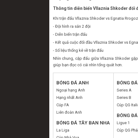
Thông tin diễn biến Vllaznia Shkoder đối
Khi trận đấu Vllaznia Shkoder vs Egnatia Rrogoz
- Đội hình ra sân 2 đội
- Diễn biến trận đấu
- Kết quả cuộc đối đầu Vllaznia Shkoder vs Egn
- Số liệu thống kê về trận đấu
Nhìn chung, cặp đấu giữa Vllaznia Shkoder gặp
giúp bạn đọc có cái nhìn tổng quát hơn.
BÓNG ĐÁ ANH
BÓNG ĐÁ 
Ngoại hạng Anh
Series A
Hạng nhất Anh
Series B
Cúp FA
Cúp QG Itali
Liên đoàn Anh
BÓNG ĐÁ
BÓNG ĐÁ TÂY BAN NHA
Ligue 1
La Liga
Cúp QG Phá
Cúp Nhà Vua