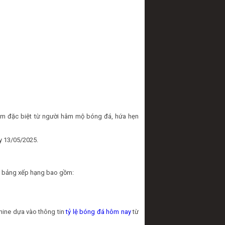
tâm đặc biệt từ người hâm mộ bóng đá, hứa hẹn
y 13/05/2025.
rên bảng xếp hạng bao gồm:
hine dựa vào thông tin
tỷ lệ bóng đá hôm nay
từ