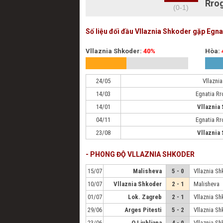
Rro
(0-1)
Số liệu đối đầu Vllaznia Shkoder gặp Egn
Vllaznia Shkoder:
40%
Hòa:
24/05
Vllazni
14/03
Egnatia R
14/01
Vllaznia
04/11
Egnatia R
23/08
Vllaznia
- PHONG ĐỘ VLLAZNIA SHKODER
15/07
Malisheva
5 - 0
Vllaznia S
10/07
Vllaznia Shkoder
2 - 1
Malisheva
01/07
Lok. Zagreb
2 - 1
Vllaznia S
29/06
Arges Pitesti
5 - 2
Vllaznia S
23/06
O.Ljubljana
4 - 0
Vllaznia S