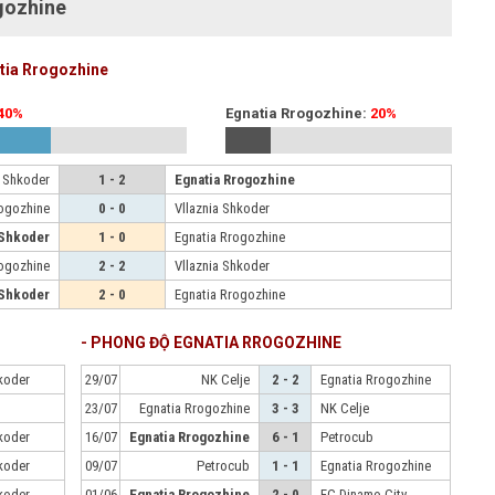
gozhine
atia Rrogozhine
40%
Egnatia Rrogozhine:
20%
a Shkoder
1 - 2
Egnatia Rrogozhine
rogozhine
0 - 0
Vllaznia Shkoder
 Shkoder
1 - 0
Egnatia Rrogozhine
rogozhine
2 - 2
Vllaznia Shkoder
 Shkoder
2 - 0
Egnatia Rrogozhine
- PHONG ĐỘ EGNATIA RROGOZHINE
hkoder
29/07
NK Celje
2 - 2
Egnatia Rrogozhine
23/07
Egnatia Rrogozhine
3 - 3
NK Celje
hkoder
16/07
Egnatia Rrogozhine
6 - 1
Petrocub
hkoder
09/07
Petrocub
1 - 1
Egnatia Rrogozhine
hkoder
01/06
Egnatia Rrogozhine
2 - 0
FC Dinamo City