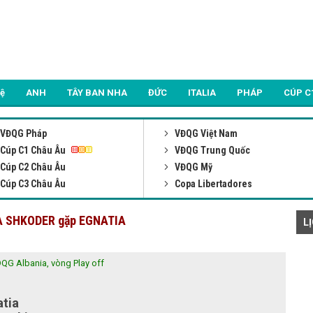
Lệ
ANH
TÂY BAN NHA
ĐỨC
ITALIA
PHÁP
CÚP C
VĐQG Pháp
VĐQG Việt Nam
Cúp C1 Châu Âu
VĐQG Trung Quốc
Cúp C2 Châu Âu
VĐQG Mỹ
Cúp C3 Châu Âu
Copa Libertadores
NIA SHKODER gặp EGNATIA
L
QG Albania, vòng Play off
tia