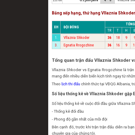
Bảng xếp hạng, thứ hạng Vllaznia Shkode
TỔNG
XH
ĐỘI BÓNG
TR
T
H
Vllaznia Shkoder
1.
36
18
9
Egnatia Rrogozhine
3.
36
16
9
1
Tổng quan trận đấu Vllaznia Shkoder v
Vllaznia Shkoder vs Egnatia Rrogozhine là tr
mang đến nhiều diễn biến kịch tính ngay từ nhữn
Theo
lịch thi đấu
chính thức tại VĐQG Albania, t
Số liệu thống kê về Vllaznia Shkoder gặp
Số liệu thống kê về cuộc đối đầu giữa Vllaznia 
- Thống kê đối đầu
- Phong độ gần nhất của mỗi đội
Bên cạnh đó, trước khi trận trận đấu diễn ra b
chuyên gia của chúng tôi.