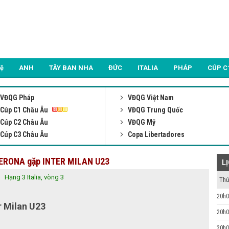
Lệ
ANH
TÂY BAN NHA
ĐỨC
ITALIA
PHÁP
CÚP C
VĐQG Pháp
VĐQG Việt Nam
Cúp C1 Châu Âu
VĐQG Trung Quốc
Cúp C2 Châu Âu
VĐQG Mỹ
Cúp C3 Châu Âu
Copa Libertadores
 VERONA gặp INTER MILAN U23
L
Hạng 3 Italia, vòng 3
Thứ
20h0
r Milan U23
20h0
20h0