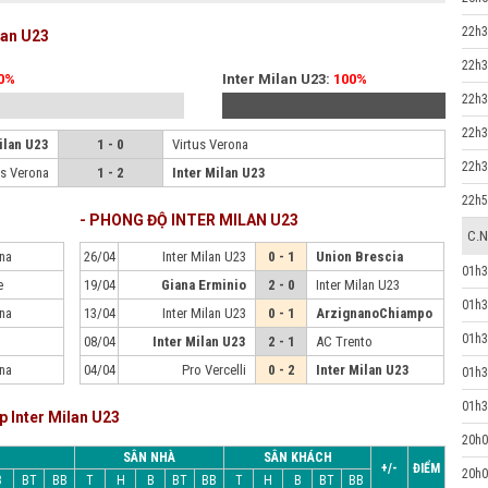
22h3
lan U23
22h3
0%
Inter Milan U23:
100%
22h3
22h3
ilan U23
1 - 0
Virtus Verona
22h3
us Verona
1 - 2
Inter Milan U23
22h5
- PHONG ĐỘ INTER MILAN U23
C.N
ona
26/04
Inter Milan U23
0 - 1
Union Brescia
01h3
e
19/04
Giana Erminio
2 - 0
Inter Milan U23
01h3
ona
13/04
Inter Milan U23
0 - 1
ArzignanoChiampo
01h3
08/04
Inter Milan U23
2 - 1
AC Trento
ona
04/04
Pro Vercelli
0 - 2
Inter Milan U23
01h3
01h3
p Inter Milan U23
20h0
SÂN NHÀ
SÂN KHÁCH
+/-
ĐIỂM
20h0
B
BT
BB
T
H
B
BT
BB
T
H
B
BT
BB