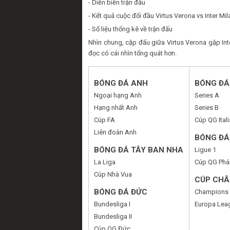
- Diễn biến trận đấu
- Kết quả cuộc đối đầu Virtus Verona vs Inter Mi
- Số liệu thống kê về trận đấu
Nhìn chung, cặp đấu giữa Virtus Verona gặp Int
đọc có cái nhìn tổng quát hơn.
BÓNG ĐÁ ANH
BÓNG ĐÁ 
Ngoại hạng Anh
Series A
Hạng nhất Anh
Series B
Cúp FA
Cúp QG Itali
Liên đoàn Anh
BÓNG ĐÁ
BÓNG ĐÁ TÂY BAN NHA
Ligue 1
La Liga
Cúp QG Phá
Cúp Nhà Vua
CÚP CHÂ
BÓNG ĐÁ ĐỨC
Champions
Bundesliga I
Europa Lea
Bundesliga II
Cúp QG Đức