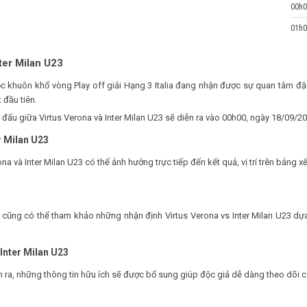
00h0
01h0
ter Milan U23
huộc khuôn khổ vòng Play off giải Hạng 3 Italia đang nhận được sự quan tâm
 đầu tiên.
ận đấu giữa Virtus Verona và Inter Milan U23 sẽ diễn ra vào 00h00, ngày 18/09/2
r Milan U23
ona và Inter Milan U23 có thể ảnh hưởng trực tiếp đến kết quả, vị trí trên bảng
ạn cũng có thể tham khảo những nhận định Virtus Verona vs Inter Milan U23 dự
 Inter Milan U23
ễn ra, những thông tin hữu ích sẽ được bổ sung giúp độc giả dễ dàng theo dõi 