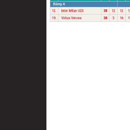
Bảng A
Inter Milan U23
12.
38
12
12
1
Virtus Verona
19.
38
3
16
1