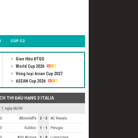
1
CÚP C2
Giao Hữu ĐTQG
World Cup 2026
Vòng loại Asian Cup 2027
ASEAN Cup 2026
ỊCH THI ĐẤU HẠNG 3 ITALIA
 7, ngày 06/09
Albinoleffe
2 - 3
AC Renate
0
Gubbio
1 - 1
Perugia
0
ASD Alcione
1 - 0
Lumezzane
0