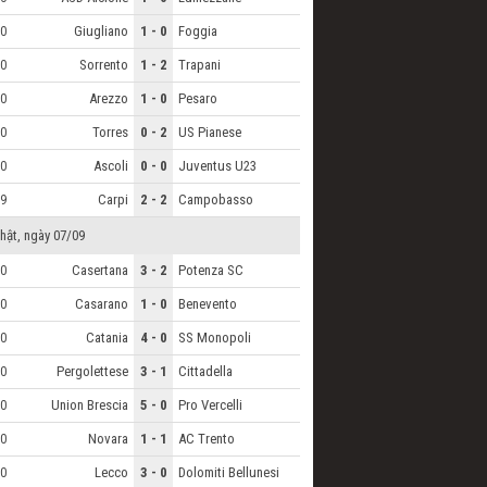
Giugliano
1 - 0
Foggia
0
Sorrento
1 - 2
Trapani
0
Arezzo
1 - 0
Pesaro
0
Torres
0 - 2
US Pianese
0
Ascoli
0 - 0
Juventus U23
0
Carpi
2 - 2
Campobasso
9
hật, ngày 07/09
Casertana
3 - 2
Potenza SC
0
Casarano
1 - 0
Benevento
0
Catania
4 - 0
SS Monopoli
0
Pergolettese
3 - 1
Cittadella
0
Union Brescia
5 - 0
Pro Vercelli
0
Novara
1 - 1
AC Trento
0
Lecco
3 - 0
Dolomiti Bellunesi
0