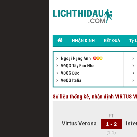
NHẬN ĐỊNH
KẾT QUẢ
Tỷ 
Ngoại Hạng Anh
VĐQG Tây Ban Nha
VĐQG Đức
VĐQG Italia
Số liệu thống kê, nhận định VIRTUS
FT
Virtus Verona
Inte
1 - 2
(1-1)