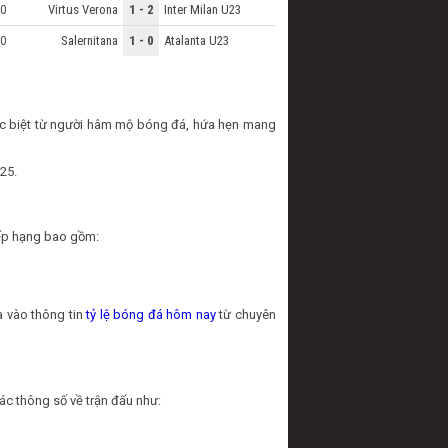
Virtus Verona
1 - 2
Inter Milan U23
0
Salernitana
1 - 0
Atalanta U23
0
 đặc biệt từ người hâm mộ bóng đá, hứa hẹn mang
025.
 xếp hạng bao gồm:
a vào thông tin
tỷ lệ bóng đá hôm nay
từ chuyên
các thông số về trận đấu như: