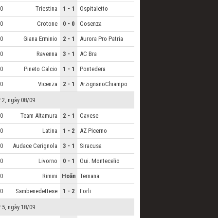
Triestina
1 - 1
Ospitaletto
0
Crotone
0 - 0
Cosenza
0
Giana Erminio
2 - 1
Aurora Pro Patria
0
Ravenna
3 - 1
AC Bra
0
Pineto Calcio
1 - 1
Pontedera
0
Vicenza
2 - 1
ArzignanoChiampo
0
 2, ngày 08/09
Team Altamura
2 - 1
Cavese
0
Latina
1 - 2
AZ Picerno
0
Audace Cerignola
3 - 1
Siracusa
0
Livorno
0 - 1
Gui. Montecelio
0
Rimini
Hoãn
Ternana
0
Sambenedettese
1 - 2
Forli
0
 5, ngày 18/09