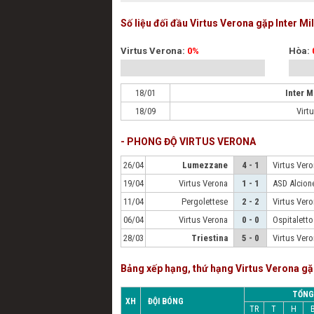
Số liệu đối đầu Virtus Verona gặp Inter Mi
Virtus Verona:
0%
Hòa:
18/01
Inter M
18/09
Virt
- PHONG ĐỘ VIRTUS VERONA
26/04
Lumezzane
4 - 1
Virtus Ver
19/04
Virtus Verona
1 - 1
ASD Alcion
11/04
Pergolettese
2 - 2
Virtus Ver
06/04
Virtus Verona
0 - 0
Ospitaletto
28/03
Triestina
5 - 0
Virtus Ver
Bảng xếp hạng, thứ hạng Virtus Verona gặ
TỔNG
XH
ĐỘI BÓNG
TR
T
H