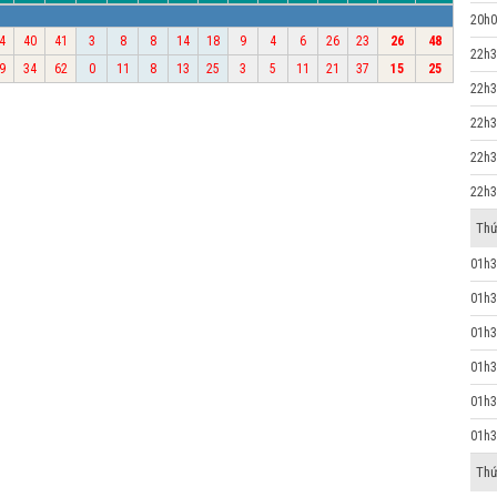
20h0
4
40
41
3
8
8
14
18
9
4
6
26
23
26
48
22h3
9
34
62
0
11
8
13
25
3
5
11
21
37
15
25
22h3
22h3
22h3
22h3
Thứ
01h3
01h3
01h3
01h3
01h3
01h3
Thứ