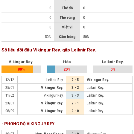
0
Thẻ đỏ
0
0
Thẻ vàng
0
0
Việt vị
0
50%
Cầm bóng
50%
Số liệu đối đầu Vikingur Rey. gặp Leiknir Rey.
Vikingur Rey.
Hòa
Leiknir Rey.
80%
20%
0%
12/12
Leiknir Rey.
2 - 5
Vikingur Rey.
25/01
Vikingur Rey.
3 - 2
Leiknir Rey.
11/02
Vikingur Rey.
3 - 3
Leiknir Rey.
23/01
Vikingur Rey.
2 - 1
Leiknir Rey.
08/09
Vikingur Rey.
9 - 0
Leiknir Rey.
- PHONG ĐỘ VIKINGUR REY.
30/07
Hap. Beer Sheva
2 - 0
Vikingur Rey.