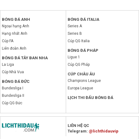
BÓNG ĐÁ ANH
BÓNG ĐÁ ITALIA
Ngoại hạng Anh
Series A
Hạng nhất Anh
Series B
Cúp FA
Cúp QG Italia
Liên đoàn Anh
BÓNG ĐÁ PHÁP
Ligue 1
BÓNG ĐÁ TÂY BAN NHA
La Liga
Cúp QG Pháp
Cúp Nhà Vua
CÚP CHÂU ÂU
Champions League
BÓNG ĐÁ ĐỨC
Bundesliga I
Europa League
Bundesliga II
LỊCH THI ĐẤU BÓNG ĐÁ
Cúp QG Đức
x
LIÊN HỆ QC
Telegram:
@lichthidauvip