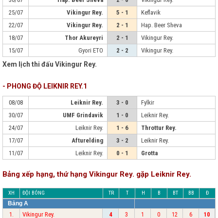
25/07
Vikingur Rey.
5 - 1
Keflavik
22/07
Vikingur Rey.
2 - 1
Hap. Beer Sheva
18/07
Thor Akureyri
2 - 1
Vikingur Rey.
15/07
Gyori ETO
2 - 2
Vikingur Rey.
Xem lịch thi đấu Vikingur Rey.
- PHONG ĐỘ LEIKNIR REY.1
08/08
Leiknir Rey.
3 - 0
Fylkir
30/07
UMF Grindavik
1 - 0
Leiknir Rey.
24/07
Leiknir Rey.
1 - 6
Throttur Rey.
17/07
Afturelding
3 - 2
Leiknir Rey.
11/07
Leiknir Rey.
0 - 1
Grotta
Bảng xếp hạng, thứ hạng Vikingur Rey. gặp Leiknir Rey.
XH
ĐỘI BÓNG
TR
T
H
B
BT
BB
Đ
Bảng A
Vikingur Rey.
1.
4
3
1
0
12
6
10