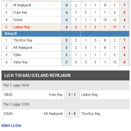
IR Reykjavik
2.
4
2
1
1
8
7
7
Fram Rey.
3.
4
1
2
1
7
6
5
Fjolnir
4.
4
1
1
2
10
12
4
Leiknir Rey.
5.
4
0
1
3
7
13
1
Bảng B
Throttur Rey.
1.
3
2
1
0
8
2
7
KR Reykjavik
2.
3
2
0
1
8
7
6
Fylkir
3.
3
1
1
1
7
5
4
Valur Rey.
4.
3
0
0
3
1
10
0
LỊCH THI ĐẤU ICELAND REYKJAVIK
Thứ 7, ngày 10/01
Fram Rey.
3 - 1
Leiknir Rey.
18h00
Thứ 7, ngày 17/01
KR Reykjavik
1 - 5
Throttur Rey.
22h00
BÌNH LUẬN: