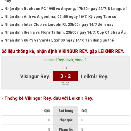
nay
Nhận định Bucheon FC 1995 vs Anyang, 17h30 ngày 22/7: K League 1
Nhận định Anh vs Argentina, 02h00 ngày 16/7: Kỳ vọng Tam sư
Nhận định Inter Club vs Lincoln RI, 23h00 ngày 14/7 đêm nay
Nhận định Iberia vs Flora Tallinn, 23h00 ngày 14/7: Cúp C1 châu Âu
Nhận định KuPS vs Vardar, 22h00 ngày 14/7: Tận dụng ưu thế
Số liệu thống kê, nhận định VIKINGUR REY. gặp LEIKNIR REY.
Iceland Reykjavik, vòng 2
FT
3 - 2
Vikingur Rey.
Leiknir Rey.
(1-1)
- Thống kê Vikingur Rey. đấu với Leiknir Rey.
0(0)
Sút bóng
0(0)
0
Phạt góc
0
0
Phạm lỗi
0