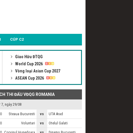
1
CÚP C2
Giao Hữu ĐTQG
World Cup 2026
Vòng loại Asian Cup 2027
ASEAN Cup 2026
ỊCH THI ĐẤU VĐQG ROMANIA
 7, ngày 29/08
Steaua Bucuresti
vs
UTA Arad
0
Voluntari
vs
Otelul Galati
0
Corvinul Hunedoara
vs
Dinamo Bucuresti
0