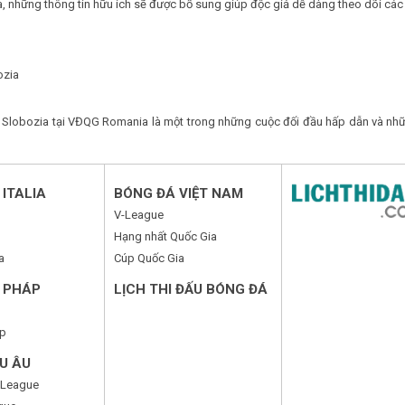
a, những thông tin hữu ích sẽ được bổ sung giúp độc giả dễ dàng theo dõi các
ozia
 Slobozia tại VĐQG Romania là một trong những cuộc đối đầu hấp dẫn và nhữn
ITALIA
BÓNG ĐÁ VIỆT NAM
V-League
Hạng nhất Quốc Gia
a
Cúp Quốc Gia
 PHÁP
LỊCH THI ĐẤU BÓNG ĐÁ
p
U ÂU
 League