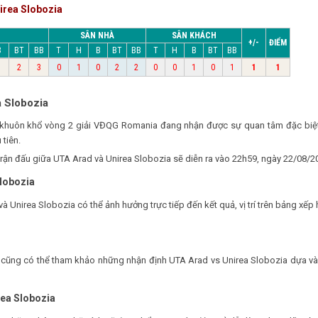
irea Slobozia
SÂN NHÀ
SÂN KHÁCH
+/-
ĐIỂM
B
BT
BB
T
H
B
BT
BB
T
H
B
BT
BB
1
2
3
0
1
0
2
2
0
0
1
0
1
1
1
a Slobozia
ộc khuôn khổ vòng 2 giải VĐQG Romania đang nhận được sự quan tâm đặc bi
 tiên.
rận đấu giữa UTA Arad và Unirea Slobozia sẽ diễn ra vào 22h59, ngày 22/08/2
Slobozia
và Unirea Slobozia có thể ảnh hưởng trực tiếp đến kết quả, vị trí trên bảng xế
ạn cũng có thể tham khảo những nhận định UTA Arad vs Unirea Slobozia dựa v
rea Slobozia