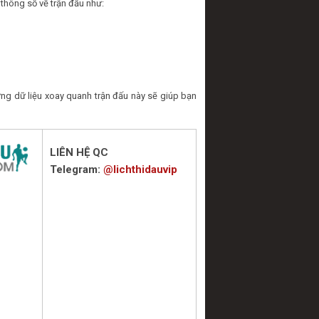
 thông số về trận đấu như:
g dữ liệu xoay quanh trận đấu này sẽ giúp bạn
LIÊN HỆ QC
Telegram:
@lichthidauvip