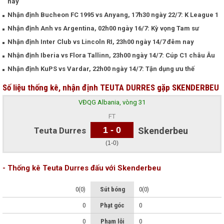
nay
Nhận định Bucheon FC 1995 vs Anyang, 17h30 ngày 22/7: K League 1
Nhận định Anh vs Argentina, 02h00 ngày 16/7: Kỳ vọng Tam sư
Nhận định Inter Club vs Lincoln RI, 23h00 ngày 14/7 đêm nay
Nhận định Iberia vs Flora Tallinn, 23h00 ngày 14/7: Cúp C1 châu Âu
Nhận định KuPS vs Vardar, 22h00 ngày 14/7: Tận dụng ưu thế
Số liệu thống kê, nhận định TEUTA DURRES gặp SKENDERBEU
VĐQG Albania, vòng 31
FT
1 - 0
Teuta Durres
Skenderbeu
(1-0)
- Thống kê Teuta Durres đấu với Skenderbeu
0(0)
Sút bóng
0(0)
0
Phạt góc
0
0
Phạm lỗi
0