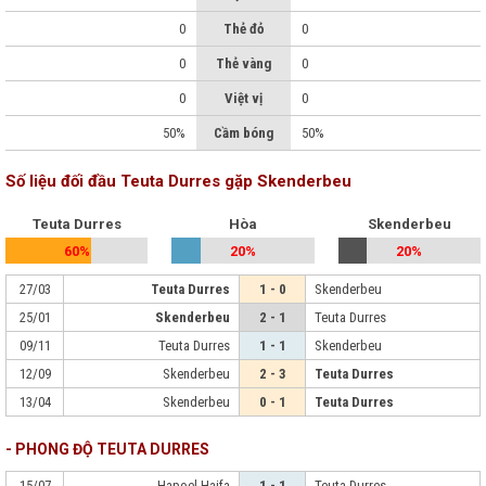
0
Thẻ đỏ
0
0
Thẻ vàng
0
0
Việt vị
0
50%
Cầm bóng
50%
Số liệu đối đầu Teuta Durres gặp Skenderbeu
Teuta Durres
Hòa
Skenderbeu
60%
20%
20%
27/03
Teuta Durres
1 - 0
Skenderbeu
25/01
Skenderbeu
2 - 1
Teuta Durres
09/11
Teuta Durres
1 - 1
Skenderbeu
12/09
Skenderbeu
2 - 3
Teuta Durres
13/04
Skenderbeu
0 - 1
Teuta Durres
- PHONG ĐỘ TEUTA DURRES
15/07
Hapoel Haifa
1 - 1
Teuta Durres