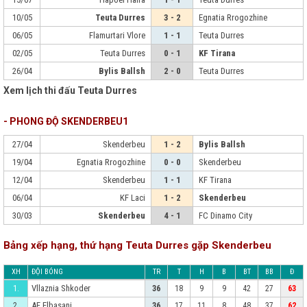
10/05
Teuta Durres
3 - 2
Egnatia Rrogozhine
06/05
Flamurtari Vlore
1 - 1
Teuta Durres
02/05
Teuta Durres
0 - 1
KF Tirana
26/04
Bylis Ballsh
2 - 0
Teuta Durres
Xem lịch thi đấu Teuta Durres
- PHONG ĐỘ SKENDERBEU1
27/04
Skenderbeu
1 - 2
Bylis Ballsh
19/04
Egnatia Rrogozhine
0 - 0
Skenderbeu
12/04
Skenderbeu
1 - 1
KF Tirana
06/04
KF Laci
1 - 2
Skenderbeu
30/03
Skenderbeu
4 - 1
FC Dinamo City
Bảng xếp hạng, thứ hạng Teuta Durres gặp Skenderbeu
XH
ĐỘI BÓNG
TR
T
H
B
BT
BB
Đ
Vllaznia Shkoder
1.
36
18
9
9
42
27
63
AF Elbasani
2.
36
17
11
8
48
37
62