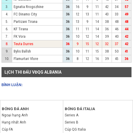
Egnatia Rrogozhine
3.
36
16
9
11
42
34
57
FC Dinamo City
4.
36
12
13
11
43
33
49
Partizani Tirana
5.
36
13
9
14
38
48
48
KF Tirana
6.
36
11
11
14
36
46
44
FK Vora
7.
36
10
12
14
39
40
42
Teuta Durres
8.
36
9
15
12
32
37
42
Bylis Ballsh
9.
36
10
11
15
38
50
41
Flamurtari Vlore
10.
36
8
12
16
39
45
36
LỊCH THI ĐẤU VĐQG ALBANIA
BÌNH LUẬN:
BÓNG ĐÁ ANH
BÓNG ĐÁ ITALIA
Ngoại hạng Anh
Series A
Hạng nhất Anh
Series B
Cúp FA
Cúp QG Italia