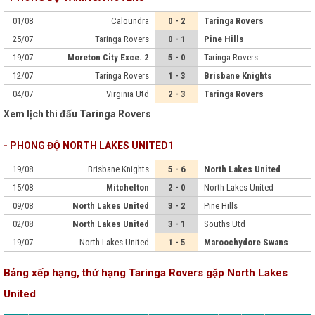
01/08
Caloundra
0 - 2
Taringa Rovers
25/07
Taringa Rovers
0 - 1
Pine Hills
19/07
Moreton City Exce. 2
5 - 0
Taringa Rovers
12/07
Taringa Rovers
1 - 3
Brisbane Knights
04/07
Virginia Utd
2 - 3
Taringa Rovers
Xem lịch thi đấu Taringa Rovers
- PHONG ĐỘ NORTH LAKES UNITED1
19/08
Brisbane Knights
5 - 6
North Lakes United
15/08
Mitchelton
2 - 0
North Lakes United
09/08
North Lakes United
3 - 2
Pine Hills
02/08
North Lakes United
3 - 1
Souths Utd
19/07
North Lakes United
1 - 5
Maroochydore Swans
Bảng xếp hạng, thứ hạng Taringa Rovers gặp North Lakes
United