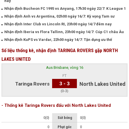
nay
Nhận định Bucheon FC 1995 vs Anyang, 17h30 ngày 22/7: K League 1
Nhận định Anh vs Argentina, 02h00 ngày 16/7: Kỳ vọng Tam sư
Nhận định Inter Club vs Lincoln RI, 23h00 ngày 14/7 đêm nay
Nhận định Iberia vs Flora Tallinn, 23h00 ngày 14/7: Cúp C1 châu Âu
Nhận định KuPS vs Vardar, 22h00 ngày 14/7: Tận dụng ưu thế
Số liệu thống kê, nhận định TARINGA ROVERS gặp NORTH
LAKES UNITED
Aus Brisbane, vòng 16
FT
3 - 3
Taringa Rovers
North Lakes United
(0-3)
- Thống kê Taringa Rovers đấu với North Lakes United
0(0)
Sút bóng
0(0)
0
Phạt góc
0