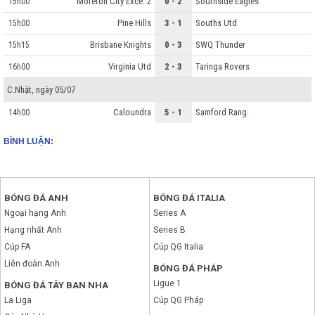
Moreton City Exce. 2
0 - 2
Southside Eagles
15h00
Pine Hills
3 - 1
Souths Utd
15h00
Brisbane Knights
0 - 3
SWQ Thunder
15h15
Virginia Utd
2 - 3
Taringa Rovers
16h00
C.Nhật, ngày 05/07
Caloundra
5 - 1
Samford Rang.
14h00
BÌNH LUẬN:
BÓNG ĐÁ ANH
BÓNG ĐÁ ITALIA
Ngoại hạng Anh
Series A
Hạng nhất Anh
Series B
Cúp FA
Cúp QG Italia
Liên đoàn Anh
BÓNG ĐÁ PHÁP
Ligue 1
BÓNG ĐÁ TÂY BAN NHA
La Liga
Cúp QG Pháp