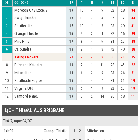
XH
ĐỘI BÓNG
TR
T
H
B
BT
BB
Đ
Moreton City Exce. 2
1.
19
10
4
5
52
28
34
SWQ Thunder
2.
16
10
3
3
37
17
33
Souths Utd
3.
17
10
1
6
33
29
31
Grange Thistle
4.
15
9
2
4
32
16
29
Pine Hills
5.
17
8
4
5
31
25
28
Caloundra
6.
18
9
1
8
42
40
28
Taringa Rovers
7.
20
7
4
9
30
41
25
Brisbane Knights
8.
19
7
1
11
28
45
22
Mitchelton
9.
18
6
3
9
33
36
21
Southside Eagles
10.
16
5
4
7
31
31
19
Virginia Utd
11.
16
6
1
9
22
25
19
Samford Rang.
12.
19
3
2
14
20
58
11
LỊCH THI ĐẤU AUS BRISBANE
Thứ 7, ngày 04/07
Grange Thistle
1 - 2
Mitchelton
14h00