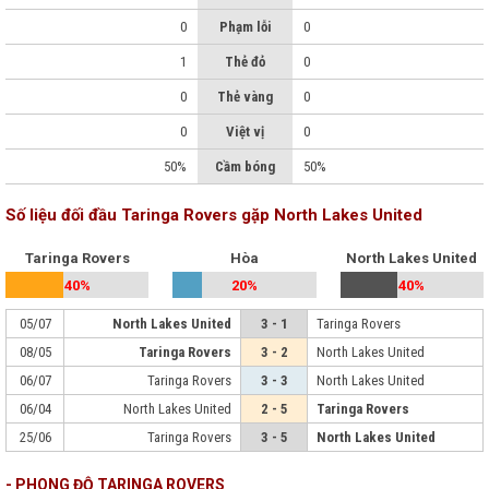
0
Phạm lỗi
0
1
Thẻ đỏ
0
0
Thẻ vàng
0
0
Việt vị
0
50%
Cầm bóng
50%
Số liệu đối đầu Taringa Rovers gặp North Lakes United
Taringa Rovers
Hòa
North Lakes United
40%
20%
40%
05/07
North Lakes United
3 - 1
Taringa Rovers
08/05
Taringa Rovers
3 - 2
North Lakes United
06/07
Taringa Rovers
3 - 3
North Lakes United
06/04
North Lakes United
2 - 5
Taringa Rovers
25/06
Taringa Rovers
3 - 5
North Lakes United
- PHONG ĐỘ TARINGA ROVERS